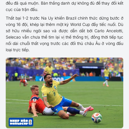
đều đã quá muộn. Bàn thắng danh dự không đủ để thay đổi kết
cục của trận đấu.
Thất bại 1-2 trước Na Uy khiến Brazil chính thức dừng bước ở
vòng 16 đội, khép lại thêm một kỳ World Cup đầy tiếc nuối. Dù
sở hữu nhiều ngôi sao và được dẫn dắt bởi Carlo Ancelotti,
Selecao vẫn chưa thể tìm lại vị thế thống trị, đồng thời tiếp tục
nối dài chuỗi thất vọng trước các đối thủ châu Âu ở vòng đấu
loại trực tiếp.