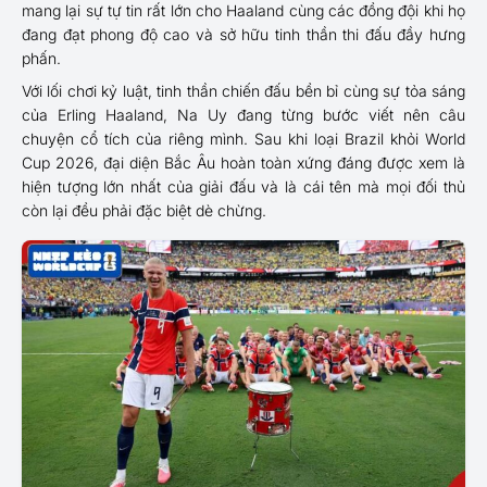
mang lại sự tự tin rất lớn cho Haaland cùng các đồng đội khi họ
đang đạt phong độ cao và sở hữu tinh thần thi đấu đầy hưng
phấn.
Với lối chơi kỷ luật, tinh thần chiến đấu bền bỉ cùng sự tỏa sáng
của Erling Haaland, Na Uy đang từng bước viết nên câu
chuyện cổ tích của riêng mình. Sau khi loại Brazil khỏi World
Cup 2026, đại diện Bắc Âu hoàn toàn xứng đáng được xem là
hiện tượng lớn nhất của giải đấu và là cái tên mà mọi đối thủ
còn lại đều phải đặc biệt dè chừng.