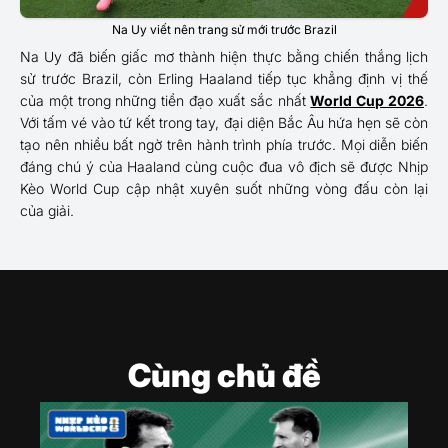
Na Uy viết nên trang sử mới trước Brazil
Na Uy đã biến giấc mơ thành hiện thực bằng chiến thắng lịch
sử trước Brazil, còn Erling Haaland tiếp tục khẳng định vị thế
của một trong những tiền đạo xuất sắc nhất
World Cup 2026
.
Với tấm vé vào tứ kết trong tay, đại diện Bắc Âu hứa hẹn sẽ còn
tạo nên nhiều bất ngờ trên hành trình phía trước. Mọi diễn biến
đáng chú ý của Haaland cùng cuộc đua vô địch sẽ được Nhịp
Kèo World Cup cập nhật xuyên suốt những vòng đấu còn lại
của giải.
Cùng chủ đề