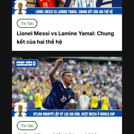
Tin Tức
Lionel Messi vs Lamine Yamal: Chung
kết của hai thế hệ
Tin Tức