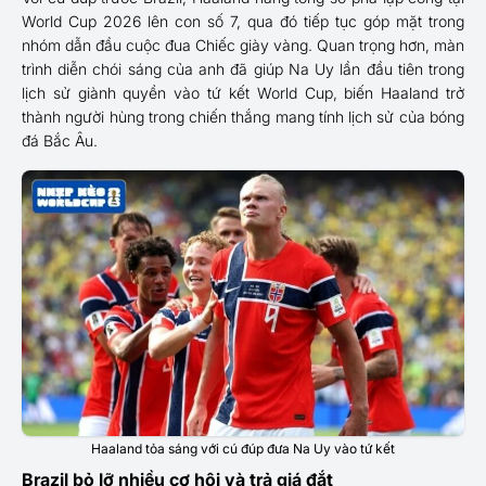
World Cup 2026 lên con số 7, qua đó tiếp tục góp mặt trong
nhóm dẫn đầu cuộc đua Chiếc giày vàng. Quan trọng hơn, màn
trình diễn chói sáng của anh đã giúp Na Uy lần đầu tiên trong
lịch sử giành quyền vào tứ kết World Cup, biến Haaland trở
thành người hùng trong chiến thắng mang tính lịch sử của bóng
đá Bắc Âu.
Haaland tỏa sáng với cú đúp đưa Na Uy vào tứ kết
Brazil bỏ lỡ nhiều cơ hội và trả giá đắt