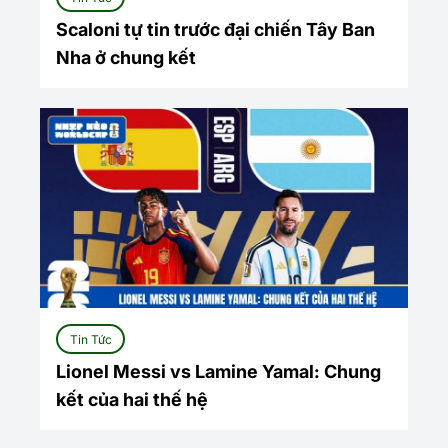
Scaloni tự tin trước đại chiến Tây Ban
Nha ở chung kết
Tin Tức
Lionel Messi vs Lamine Yamal: Chung
kết của hai thế hệ