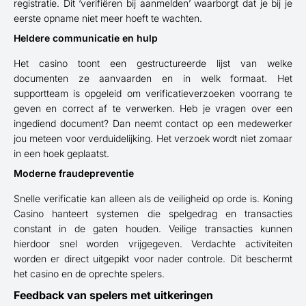
registratie. Dit ‘verifiëren bij aanmelden’ waarborgt dat je bij je
eerste opname niet meer hoeft te wachten.
Heldere communicatie en hulp
Het casino toont een gestructureerde lijst van welke
documenten ze aanvaarden en in welk formaat. Het
supportteam is opgeleid om verificatieverzoeken voorrang te
geven en correct af te verwerken. Heb je vragen over een
ingediend document? Dan neemt contact op een medewerker
jou meteen voor verduidelijking. Het verzoek wordt niet zomaar
in een hoek geplaatst.
Moderne fraudepreventie
Snelle verificatie kan alleen als de veiligheid op orde is. Koning
Casino hanteert systemen die spelgedrag en transacties
constant in de gaten houden. Veilige transacties kunnen
hierdoor snel worden vrijgegeven. Verdachte activiteiten
worden er direct uitgepikt voor nader controle. Dit beschermt
het casino en de oprechte spelers.
Feedback van spelers met uitkeringen