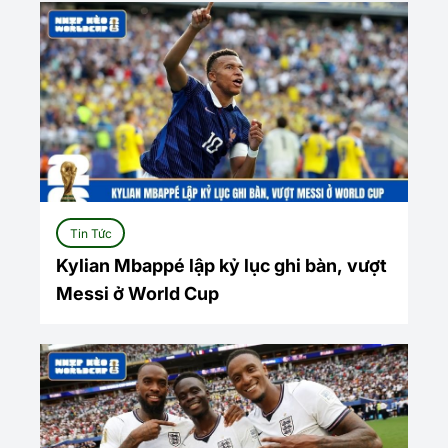
Tin Tức
Kylian Mbappé lập kỷ lục ghi bàn, vượt
Messi ở World Cup