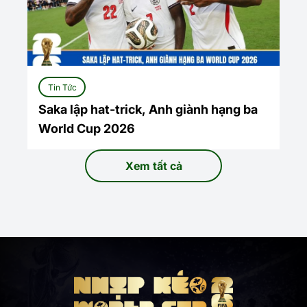
Tin Tức
Saka lập hat-trick, Anh giành hạng ba
World Cup 2026
Xem tất cả