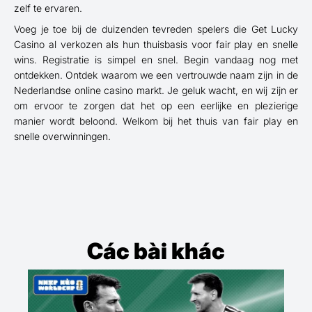
zelf te ervaren.
Voeg je toe bij de duizenden tevreden spelers die Get Lucky
Casino al verkozen als hun thuisbasis voor fair play en snelle
wins. Registratie is simpel en snel. Begin vandaag nog met
ontdekken. Ontdek waarom we een vertrouwde naam zijn in de
Nederlandse online casino markt. Je geluk wacht, en wij zijn er
om ervoor te zorgen dat het op een eerlijke en plezierige
manier wordt beloond. Welkom bij het thuis van fair play en
snelle overwinningen.
Các bài khác