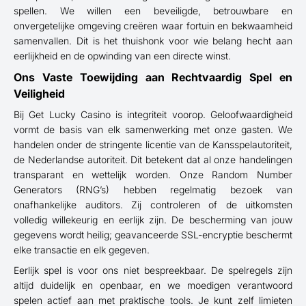
spellen. We willen een beveiligde, betrouwbare en
onvergetelijke omgeving creëren waar fortuin en bekwaamheid
samenvallen. Dit is het thuishonk voor wie belang hecht aan
eerlijkheid en de opwinding van een directe winst.
Ons Vaste Toewijding aan Rechtvaardig Spel en
Veiligheid
Bij Get Lucky Casino is integriteit voorop. Geloofwaardigheid
vormt de basis van elk samenwerking met onze gasten. We
handelen onder de stringente licentie van de Kansspelautoriteit,
de Nederlandse autoriteit. Dit betekent dat al onze handelingen
transparant en wettelijk worden. Onze Random Number
Generators (RNG’s) hebben regelmatig bezoek van
onafhankelijke auditors. Zij controleren of de uitkomsten
volledig willekeurig en eerlijk zijn. De bescherming van jouw
gegevens wordt heilig; geavanceerde SSL-encryptie beschermt
elke transactie en elk gegeven.
Eerlijk spel is voor ons niet bespreekbaar. De spelregels zijn
altijd duidelijk en openbaar, en we moedigen verantwoord
spelen actief aan met praktische tools. Je kunt zelf limieten