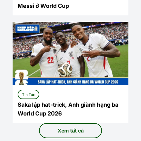
Messi ở World Cup
Tin Tức
Saka lập hat-trick, Anh giành hạng ba
World Cup 2026
Xem tất cả