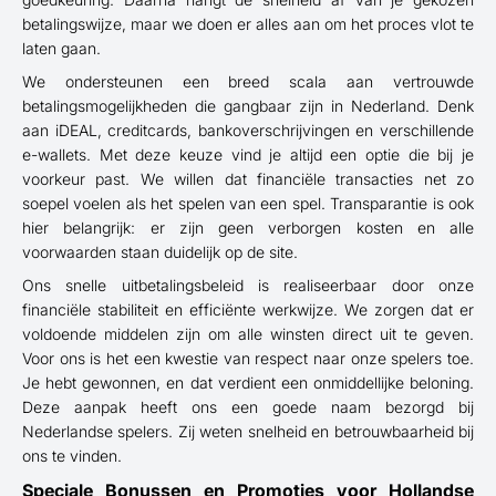
betalingswijze, maar we doen er alles aan om het proces vlot te
laten gaan.
We ondersteunen een breed scala aan vertrouwde
betalingsmogelijkheden die gangbaar zijn in Nederland. Denk
aan iDEAL, creditcards, bankoverschrijvingen en verschillende
e-wallets. Met deze keuze vind je altijd een optie die bij je
voorkeur past. We willen dat financiële transacties net zo
soepel voelen als het spelen van een spel. Transparantie is ook
hier belangrijk: er zijn geen verborgen kosten en alle
voorwaarden staan duidelijk op de site.
Ons snelle uitbetalingsbeleid is realiseerbaar door onze
financiële stabiliteit en efficiënte werkwijze. We zorgen dat er
voldoende middelen zijn om alle winsten direct uit te geven.
Voor ons is het een kwestie van respect naar onze spelers toe.
Je hebt gewonnen, en dat verdient een onmiddellijke beloning.
Deze aanpak heeft ons een goede naam bezorgd bij
Nederlandse spelers. Zij weten snelheid en betrouwbaarheid bij
ons te vinden.
Speciale Bonussen en Promoties voor Hollandse