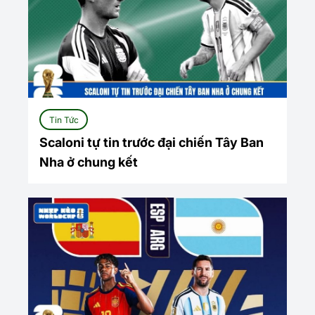
Tin Tức
Scaloni tự tin trước đại chiến Tây Ban
Nha ở chung kết