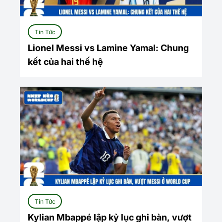
Tin Tức
Lionel Messi vs Lamine Yamal: Chung
kết của hai thế hệ
Tin Tức
Kylian Mbappé lập kỷ lục ghi bàn, vượt