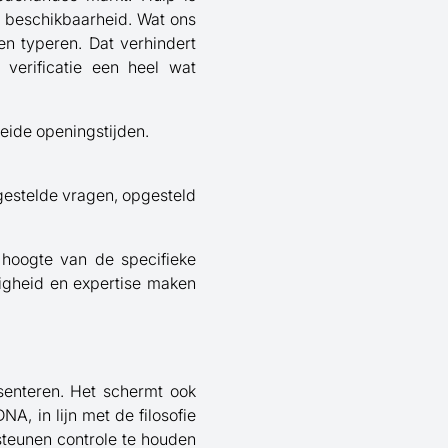
en beschikbaarheid. Wat ons
n typeren. Dat verhindert
verificatie een heel wat
eide openingstijden.
estelde vragen, opgesteld
 hoogte van de specifieke
igheid en expertise maken
esenteren. Het schermt ook
A, in lijn met de filosofie
steunen controle te houden