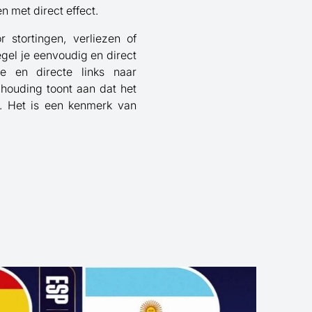
n met direct effect.
 stortingen, verliezen of
regel je eenvoudig en direct
tie en directe links naar
houding toont aan dat het
n. Het is een kenmerk van