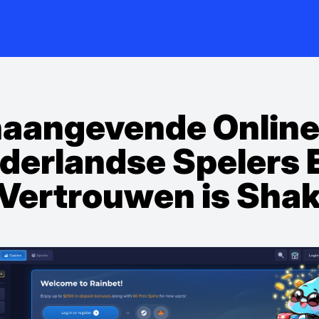
naangevende Online
derlandse Spelers 
Vertrouwen is Sha