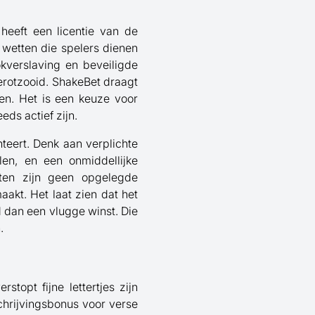
heeft een licentie van de
e wetten die spelers dienen
kverslaving en beveiligde
gerotzooid. ShakeBet draagt
den. Het is een keuze voor
eds actief zijn.
eert. Denk aan verplichte
ellen, en een onmiddellijke
nten zijn geen opgelegde
akt. Het laat zien dat het
d dan een vlugge winst. Die
.
topt fijne lettertjes zijn
chrijvingsbonus voor verse