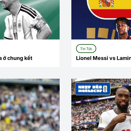
Tin Tức
a ở chung kết
Lionel Messi vs Lamin