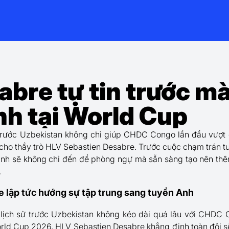
bre tự tin trước mà
h tại World Cup
trước Uzbekistan không chỉ giúp CHDC Congo lần đầu vượt
n cho thầy trò HLV Sebastien Desabre. Trước cuộc chạm trán t
ịnh sẽ không chỉ đến để phòng ngự mà sẵn sàng tạo nên thê
.
 lập tức hướng sự tập trung sang tuyển Anh
 lịch sử trước Uzbekistan không kéo dài quá lâu với CHDC 
rld Cup 2026, HLV Sebastien Desabre khẳng định toàn đội sẽ