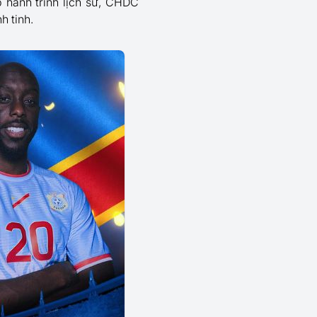
p hành trình lịch sử, CHDC
h tinh.