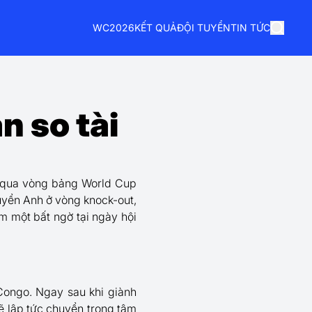
WC2026
KẾT QUẢ
ĐỘI TUYỂN
TIN TỨC
n so tài
 qua vòng bảng World Cup
uyển Anh ở vòng knock-out,
m một bất ngờ tại ngày hội
Congo. Ngay sau khi giành
 lập tức chuyển trọng tâm