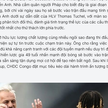
yển Anh. Nhà cầm quân người Pháp cho biết đây là giai đoạn
g, bởi chỉ vài ngày sau họ sẽ bước vào trận đấu mang tính s
Anh dưới sự dẫn dắt của HLV Thomas Tuchel, với màn so tài
phân tích đối thủ, đánh giá tình trạng thể lực của các cầu 
tốt nhất cho thử thách lớn phía trước.
 hữu lực lượng chất lượng cùng nhiều ngôi sao đang thi đấ
iện sự tự tin trước cuộc chạm trán này. Ông cho rằng việc
 khả năng cạnh tranh với các đội tuyển mạnh nếu duy trì đư
. Chiến lược gia 49 tuổi nhấn mạnh đội bóng sẽ bước vào trận
à sẵn sàng tận dụng mọi cơ hội để tạo nên bất ngờ. Sau khi 
Cup, CHDC Congo đặt mục tiêu kéo dài hành trình ấn tượng 