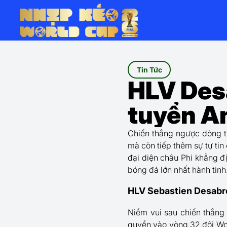
Tin Tức
HLV Desa
tuyển An
Chiến thắng ngược dòng 
mà còn tiếp thêm sự tự ti
đại diện châu Phi khẳng đ
bóng đá lớn nhất hành tinh
HLV Sebastien Desabre
Niềm vui sau chiến thắng
quyền vào vòng 32 đội Wo