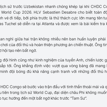
 lịch sử trước Uzbekistan nhanh chóng khép lại khi CHDC C
 World Cup 2026. HLV Sebastien Desabre cho biết toàn độ
h vé đi tiếp, bởi phía trước là thử thách cực lớn mang tên 
Tuchel sẽ diễn ra tại Atlanta và được xem là bài kiểm tra 
ian nghỉ giữa hai trận không nhiều nên ban huấn luyện phải
i chơi của đối thủ và hoàn thiện phương án chiến thuật. Ông t
hội tạo nên bất ngờ.
g đội hình cũng như kinh nghiệm của tuyển Anh, chiến lược g
i sắp tới. Ông khẳng định việc vượt qua vòng bảng đã mang lạ
 minh đội bóng đủ khả năng cạnh tranh với những đối thủ 
C Congo sẽ bước vào trận đấu với tinh thần thoải mái và q
 tiên trong lịch sử World Cup, đại diện châu Phi không muố
ếp tục hướng đến một bất ngờ khác trước “Tam Sư”.