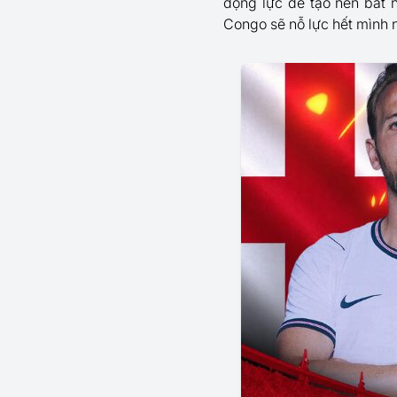
động lực để tạo nên bất n
Congo sẽ nỗ lực hết mình n