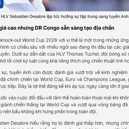
HLV Sebastien Desabre lập tức hướng sự tập trung sang tuyển Anh
iá cao nhưng DR Congo sẵn sàng tạo địa chấn
nock-out World Cup 2026 với vị thế là một trong những ứng
 hình có chiều sâu với nhiều ngôi sao đang thi đấu tại các g
tuyến. Dưới sự dẫn dắt của HLV Thomas Tuchel, đội bóng xứ
ờ lối chơi kỷ luật cùng khả năng thích ứng chiến thuật linh ho
sự, tuyển Anh còn được đánh giá vượt trội về kinh nghiệm t
đã chinh chiến tại World Cup, Euro và Champions League, g
rực tiếp. Đây là lợi thế đáng kể khi áp lực ngày càng lớn ở gia
c vào cuộc đối đầu với tâm thế hoàn toàn thoải mái khi không
giành chiến thắng tại World Cup và vượt qua vòng bảng đã t
ạo nên bầu không khí hưng phấn trong toàn đội.
ien Desabre hiểu rằng họ bị đánh giá thấp hơn, nhưng chính