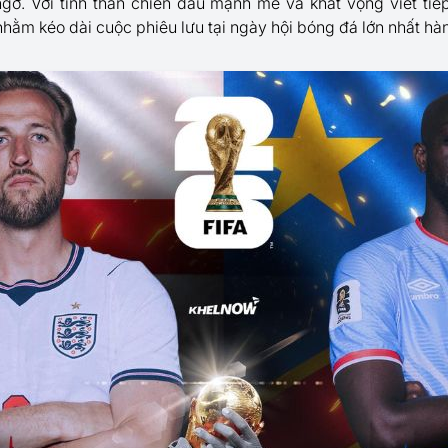
gờ. Với tinh thần chiến đấu mạnh mẽ và khát vọng viết tiế
hằm kéo dài cuộc phiêu lưu tại ngày hội bóng đá lớn nhất hàn