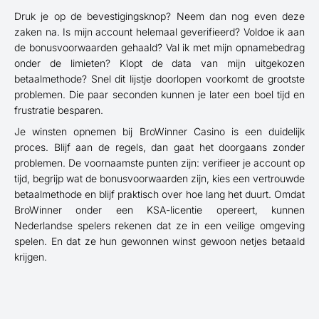
Druk je op de bevestigingsknop? Neem dan nog even deze
zaken na. Is mijn account helemaal geverifieerd? Voldoe ik aan
de bonusvoorwaarden gehaald? Val ik met mijn opnamebedrag
onder de limieten? Klopt de data van mijn uitgekozen
betaalmethode? Snel dit lijstje doorlopen voorkomt de grootste
problemen. Die paar seconden kunnen je later een boel tijd en
frustratie besparen.
Je winsten opnemen bij BroWinner Casino is een duidelijk
proces. Blijf aan de regels, dan gaat het doorgaans zonder
problemen. De voornaamste punten zijn: verifieer je account op
tijd, begrijp wat de bonusvoorwaarden zijn, kies een vertrouwde
betaalmethode en blijf praktisch over hoe lang het duurt. Omdat
BroWinner onder een KSA-licentie opereert, kunnen
Nederlandse spelers rekenen dat ze in een veilige omgeving
spelen. En dat ze hun gewonnen winst gewoon netjes betaald
krijgen.