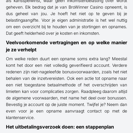
als kansspelwinst, waar geen inkomstenbelasting over wordt
geheven. Elk bedrag dat je van BroWinner Casino opneemt, is
dus geheel van jou. Je hoeft het niet op te geven bij je
belastingaangifte. Voor je eigen administratie is het wel nuttig
om een overzicht bij te houden van je stortingen en opnames.
Dat geeft helderheid over je kosten en inkomsten.
Veelvoorkomende vertragingen en op welke manier
je ze verhelpt
Om welke reden duurt een opname soms extra lang? Meestal
komt het door een niet volledig geverifieerd account. Verdere
redenen zijn niet-nageleefde bonusvoorwaarden, zoals het niet
behalen van de inzetvereisten. Ook een actie tot opname naar
een niet toegestane betaalmethode of het overschrijden van
limieten kan voor complicaties zorgen. Raadpleeg daarom altijd
de algemene voorwaarden, met name het deel over bonussen.
Bevestig je account op de juiste moment. Twijfel je? Neem dan
even voor je een opname aanvraagt contact op met de
klantenservice.
Het uitbetalingsverzoek doen: een stappenplan