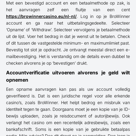
Met een bevestigd account en een betaalmethode op zak, is
het aanvragen zelf een fluitje van een cent
https://browinnercasino.eu/nl-nl/
. Log in op je BroWinner
account en ga naar het uitbetalingsgedeelte. Selecteer
‘Opname’ of ‘Withdraw’. Selecteer vervolgens je betaalmethode
uit de lijst. Voer het bedrag in dat je wenst uit te betalen. Check
of dit tussen de vastgestelde minimum- en maximumlimiet past.
Bevestig tot slot je opdracht. Je ontvangt meestal direct een e-
mailbevestiging. Het is verstandig om de details even dubbel te
checken alvorens je op ‘bevestigen’ drukt.
Accountverificatie uitvoeren alvorens je geld wilt
opnemen
Een opname aanvragen kan pas als uw account volledig
geverifieerd is. Dat is een juridische regel voor alle erkende
casino’s, zoals BroWinner. Het helpt bedrog en misbruik van
identiteit tegen te gaan. Doorgaans moet je een kopie van je ID-
bewijs uploaden, zoals je reisdocument of autorijbewijs. Ook
verlangt het casino om een recentelijk adresbewijs, zoals een
bankafschrift. Soms is een kopie van je gebruikte betaalpas
nodig. Mijn advies? Doe dit direct na je aanmelding. Dan loop je