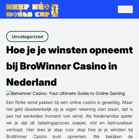
Uncategorized
Hoe je je winsten opneemt
bij BroWinner Casino in
Nederland
Een flinke winst pakken bij een online casino is geweldig. Maar
het geld daadwerkelijk op je eigen rekening zien staan, dat is
pas het werkelijke moment van winst. Als Nederlandse speler
wil je dat dit betalingsproces soepel, vlot en betrouwbaar
verloopt. Hier lees je stap voor stap hoe je je winsten bij
BroWinner Casino kunt opnemen. We bekijken de