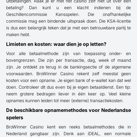
uitbetalingen. Raak je er met het casino zelf niet uit over een
betaling? Dan kunt u een klacht indienen bij de
Geschillencommissie Kansspelen. Die onafhankelijke
commissie mag een bindende uitspraak doen. Die KSA-licentie
is dus een belangrijk teken dat je met een betrouwbare partij te
maken hebt.
Limieten en kosten: waar dien je op letten?
Voor alle betaalmethode zijn van toepassing onder- en
bovengrenzen. Die zijn per transactie, dag, week of maand
zijn. Je ontdekt ze terug in de bankingsectie of de algemene
voorwaarden. BroWinner Casino rekent zelf meestal geen
kosten voor een opname. Je eigen bank of e-wallet kan dat wel
doen. Controleer dit dus even bij je eigen betaaldienst. Een tip:
neem grotere bedragen liever in één keer op. Veel kleine
opnames kunnen leiden tot meer (externe) transactiekosten.
De beschikbare opnamemethodes voor Nederlandse
spelers
BroWinner Casino kent een reeks betaalmethodes die in
Nederland gangbaar zijn. Denk aan iDEAL, een normale