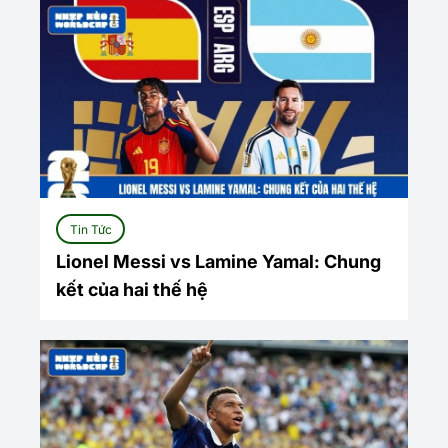
Tin Tức
Lionel Messi vs Lamine Yamal: Chung
kết của hai thế hệ