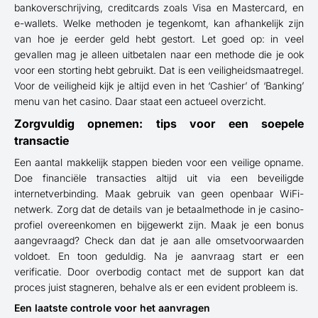
bankoverschrijving, creditcards zoals Visa en Mastercard, en
e-wallets. Welke methoden je tegenkomt, kan afhankelijk zijn
van hoe je eerder geld hebt gestort. Let goed op: in veel
gevallen mag je alleen uitbetalen naar een methode die je ook
voor een storting hebt gebruikt. Dat is een veiligheidsmaatregel.
Voor de veiligheid kijk je altijd even in het ‘Cashier’ of ‘Banking’
menu van het casino. Daar staat een actueel overzicht.
Zorgvuldig opnemen: tips voor een soepele
transactie
Een aantal makkelijk stappen bieden voor een veilige opname.
Doe financiële transacties altijd uit via een beveiligde
internetverbinding. Maak gebruik van geen openbaar WiFi-
netwerk. Zorg dat de details van je betaalmethode in je casino-
profiel overeenkomen en bijgewerkt zijn. Maak je een bonus
aangevraagd? Check dan dat je aan alle omsetvoorwaarden
voldoet. En toon geduldig. Na je aanvraag start er een
verificatie. Door overbodig contact met de support kan dat
proces juist stagneren, behalve als er een evident probleem is.
Een laatste controle voor het aanvragen