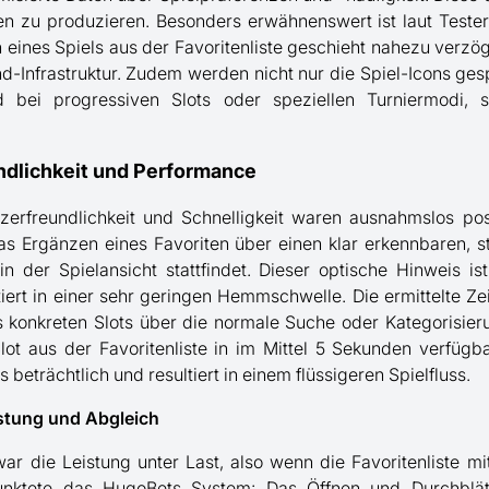
en zu produzieren. Besonders erwähnenswert ist laut Tester
eines Spiels aus der Favoritenliste geschieht nahezu verzög
nd-Infrastruktur. Zudem werden nicht nur die Spiel-Icons ges
d bei progressiven Slots oder speziellen Turniermodi, s
ndlichkeit und Performance
zerfreundlichkeit und Schnelligkeit waren ausnahmslos pos
das Ergänzen eines Favoriten über einen klar erkennbaren, s
n der Spielansicht stattfindet. Dieser optische Hinweis is
tiert in einer sehr geringen Hemmschwelle. Die ermittelte Ze
 konkreten Slots über die normale Suche oder Kategorisier
lot aus der Favoritenliste in im Mittel 5 Sekunden verfügbar
s beträchtlich und resultiert in einem flüssigeren Spielfluss.
stung und Abgleich
war die Leistung unter Last, also wenn die Favoritenliste m
punktete das HugoBets System: Das Öffnen und Durchblät