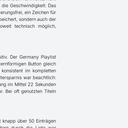
 die Geschwindigkeit: Das
erungsfrei, ein Zeichen für
peichert, sondern auch der
oweit technisch möglich,
itiv. Der Germany Playlist
ternförmigen Button gleich
t konsistent im kompletten
itersparnis war beachtlich:
ung im Mittel 22 Sekunden
. Bei oft genutzten Titeln
it knapp über 50 Einträgen
tern durch die Liste war