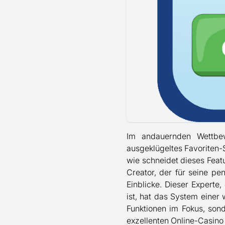
Im andauernden Wettbe
ausgeklügeltes Favoriten-S
wie schneidet dieses Featu
Creator, der für seine pe
Einblicke. Dieser Experte
ist, hat das System einer
Funktionen im Fokus, son
exzellenten Online-Casino 