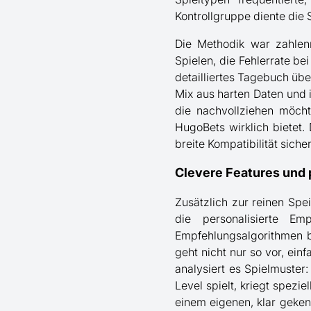
Kontrollgruppe diente die
Die Methodik war zahlenm
Spielen, die Fehlerrate be
detailliertes Tagebuch übe
Mix aus harten Daten und i
die nachvollziehen möcht
HugoBets wirklich bietet.
breite Kompatibilität siche
Clevere Features und 
Zusätzlich zur reinen Spe
die personalisierte Em
Empfehlungsalgorithmen b
geht nicht nur so vor, ei
analysiert es Spielmuster
Level spielt, kriegt spezie
einem eigenen, klar geken