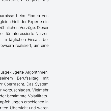
sparnisse beim Finden von
leich hielt der Experte ein
ewöhnlichen Vorzüge. Dieser
l für interessierte Nutzer,
 im täglichen Einsatz bei
owsern realisiert, um eine
ausgeklügelte Algorithmen,
seinem Berufsalltag mit
hr überrascht. Das System
er vorzuschlagen. Vielmehr
er bestimmte Volatilitäts-
e Empfehlungen erschienen in
oriten-Übersicht und waren