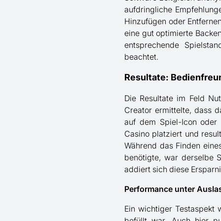
aufdringliche Empfehlung
Hinzufügen oder Entfernen 
eine gut optimierte Backe
entsprechende Spielstan
beachtet.
Resultate: Bedienfreu
Die Resultate im Feld Nut
Creator ermittelte, dass 
auf dem Spiel-Icon oder i
Casino platziert und resul
Während das Finden eines
benötigte, war derselbe S
addiert sich diese Ersparni
Performance unter Ausla
Ein wichtiger Testaspekt 
befüllt war. Auch hier 