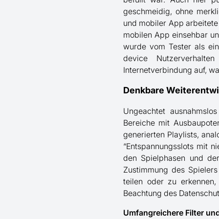
geschmeidig, ohne merkli
und mobiler App arbeitete 
mobilen App einsehbar un
wurde vom Tester als ein
device Nutzerverhalten
Internetverbindung auf, wa
Denkbare Weiterentwi
Ungeachtet ausnahmslos 
Bereiche mit Ausbaupotenz
generierten Playlists, ana
“Entspannungsslots mit nie
den Spielphasen und der 
Zustimmung des Spielers
teilen oder zu erkennen,
Beachtung des Datenschutz
Umfangreichere Filter un