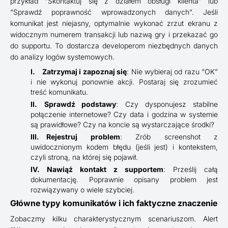
przykład “Skontaktuj się z działem obsługi klienta” lub
“Sprawdź poprawność wprowadzonych danych”. Jeśli
komunikat jest niejasny, optymalnie wykonać zrzut ekranu z
widocznym numerem transakcji lub nazwą gry i przekazać go
do supportu. To dostarcza developerom niezbędnych danych
do analizy logów systemowych.
Zatrzymaj i zapoznaj się
: Nie wybieraj od razu “OK”
i nie wykonuj ponownie akcji. Postaraj się zrozumieć
treść komunikatu.
Sprawdź podstawy
: Czy dysponujesz stabilne
połączenie internetowe? Czy data i godzina w systemie
są prawidłowe? Czy na koncie są wystarczające środki?
Rejestruj problem
: Zrób screenshot z
uwidocznionym kodem błędu (jeśli jest) i kontekstem,
czyli stroną, na której się pojawił.
Nawiąż kontakt z supportem
: Prześlij całą
dokumentację. Poprawnie opisany problem jest
rozwiązywany o wiele szybciej.
Główne typy komunikatów i ich faktyczne znaczenie
Zobaczmy kilku charakterystycznym scenariuszom. Alert