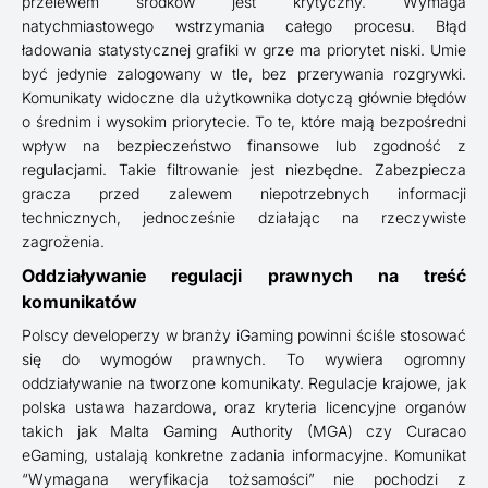
przelewem środków jest krytyczny. Wymaga
natychmiastowego wstrzymania całego procesu. Błąd
ładowania statystycznej grafiki w grze ma priorytet niski. Umie
być jedynie zalogowany w tle, bez przerywania rozgrywki.
Komunikaty widoczne dla użytkownika dotyczą głównie błędów
o średnim i wysokim priorytecie. To te, które mają bezpośredni
wpływ na bezpieczeństwo finansowe lub zgodność z
regulacjami. Takie filtrowanie jest niezbędne. Zabezpiecza
gracza przed zalewem niepotrzebnych informacji
technicznych, jednocześnie działając na rzeczywiste
zagrożenia.
Oddziaływanie regulacji prawnych na treść
komunikatów
Polscy developerzy w branży iGaming powinni ściśle stosować
się do wymogów prawnych. To wywiera ogromny
oddziaływanie na tworzone komunikaty. Regulacje krajowe, jak
polska ustawa hazardowa, oraz kryteria licencyjne organów
takich jak Malta Gaming Authority (MGA) czy Curacao
eGaming, ustalają konkretne zadania informacyjne. Komunikat
“Wymagana weryfikacja tożsamości” nie pochodzi z