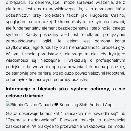
o błędach. To denerwujące i może sprawiać wrażenie, że z
platformą jest coś nieprawidłowego. Ja, jako developer który
uczestniczył przy projektach takich jak HugoBets Casino,
spoglądam na to inaczej. Te komunikaty to nie symptom awarii,
ale fundamentalny element bezpieczeństwa i stabilności całego
systemu. Każdy pokazany alert jest rezultatem precyzyjnie
zaprojektowanej logiki. Jej celem jest ochrona konta
użytkownika, jego funduszy oraz nienaruszalności procesu gry.
W tym tekście przedstawię, dlaczego te niekiedy irytujące
wiadomości są niezbędne i wskazują o profesjonalnym
podejściu do tworzenia oprogramowania. Ich ocena pokazuje,
że stanowią one barierę przed dużo poważniejszymi kłopotami,
od pomyłek finansowych po próby oszustw.
Informacje o błędach jako system ochrony, a nie
celowe działanie
Gracz obserwuje komunikat “Transakcja nie powiodła się” lub
“Operacja niedozwolona”. Pierwsza reakcja to najczęściej
zaskoczenie. W praktyce to przeważnie wskazówka, że moduł