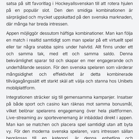
satsa på sitt favoritlag i Hockeyallsvenskan till att rotera hjulen
på en populär slot. Den den smidiga kombinationen är
särpräglad och mycket uppskattad på den svenska marknaden,
där många har breda intressen.
Appen möjliggör dessutom häftiga kombinationer. Man kan följa
en match i realtid samtidigt som man spelar på ett virtuellt spel
eller tar några snabba spins under halvtid. Allt finns under ett
och samma tak, med ett och samma saldo. Denna
bekvämlighet sparar tid och skapar en mer engagerande och
underhållande session. För den svenska spelaren som värderar
mångsidighet och effektivitet är detta kombinerade
tillvägagångssätt ett starkt skäl att välja och stanna hos Unibets
mobilplattform.
Integrationen sträcker sig till gemensamma kampanjer. Insatser
på både sport och casino kan räknas mot samma bonusmål,
vilket belönar spelarens engagemang över hela plattformen.
Live-streaming av sportevenemang är inbäddad direkt i appen.
Man kan se matchen och placera spel samtidigt utan att byta
vy. För den moderna svenska spelaren, vars intressen sällan
begränsas till en kategori, är denna enhetliga och