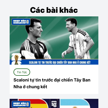
Các bài khác
Tin Tức
Scaloni tự tin trước đại chiến Tây Ban
Nha ở chung kết