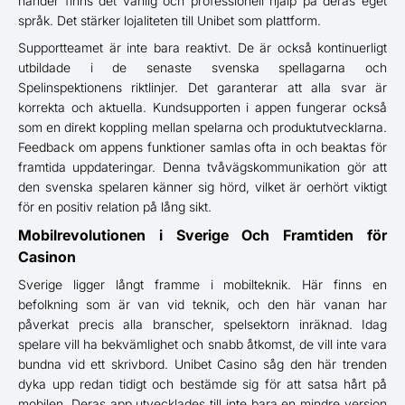
händer finns det vänlig och professionell hjälp på deras eget
språk. Det stärker lojaliteten till Unibet som plattform.
Supportteamet är inte bara reaktivt. De är också kontinuerligt
utbildade i de senaste svenska spellagarna och
Spelinspektionens riktlinjer. Det garanterar att alla svar är
korrekta och aktuella. Kundsupporten i appen fungerar också
som en direkt koppling mellan spelarna och produktutvecklarna.
Feedback om appens funktioner samlas ofta in och beaktas för
framtida uppdateringar. Denna tvåvägskommunikation gör att
den svenska spelaren känner sig hörd, vilket är oerhört viktigt
för en positiv relation på lång sikt.
Mobilrevolutionen i Sverige Och Framtiden för
Casinon
Sverige ligger långt framme i mobilteknik. Här finns en
befolkning som är van vid teknik, och den här vanan har
påverkat precis alla branscher, spelsektorn inräknad. Idag
spelare vill ha bekvämlighet och snabb åtkomst, de vill inte vara
bundna vid ett skrivbord. Unibet Casino såg den här trenden
dyka upp redan tidigt och bestämde sig för att satsa hårt på
mobilen. Deras app utvecklades till inte bara en mindre version