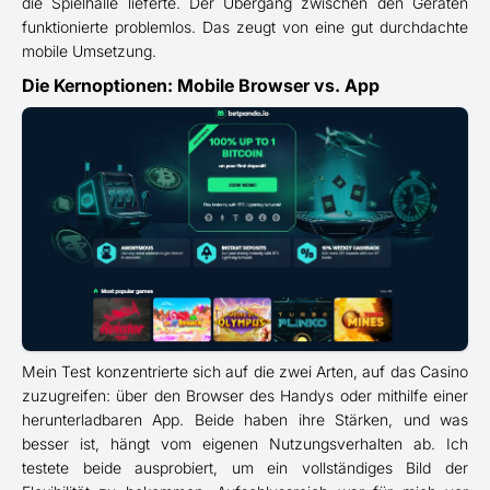
die Spielhalle lieferte. Der Übergang zwischen den Geräten
funktionierte problemlos. Das zeugt von eine gut durchdachte
mobile Umsetzung.
Die Kernoptionen: Mobile Browser vs. App
Mein Test konzentrierte sich auf die zwei Arten, auf das Casino
zuzugreifen: über den Browser des Handys oder mithilfe einer
herunterladbaren App. Beide haben ihre Stärken, und was
besser ist, hängt vom eigenen Nutzungsverhalten ab. Ich
testete beide ausprobiert, um ein vollständiges Bild der