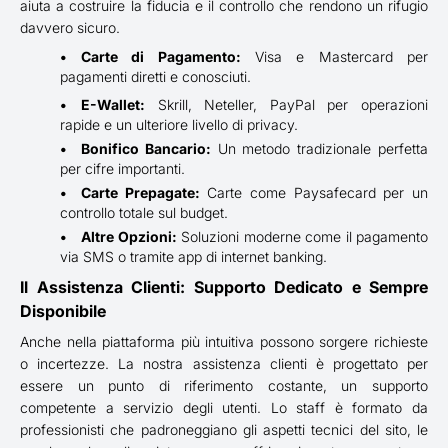
aiuta a costruire la fiducia e il controllo che rendono un rifugio
davvero sicuro.
Carte di Pagamento:
Visa e Mastercard per
pagamenti diretti e conosciuti.
E-Wallet:
Skrill, Neteller, PayPal per operazioni
rapide e un ulteriore livello di privacy.
Bonifico Bancario:
Un metodo tradizionale perfetta
per cifre importanti.
Carte Prepagate:
Carte come Paysafecard per un
controllo totale sul budget.
Altre Opzioni:
Soluzioni moderne come il pagamento
via SMS o tramite app di internet banking.
Il Assistenza Clienti: Supporto Dedicato e Sempre
Disponibile
Anche nella piattaforma più intuitiva possono sorgere richieste
o incertezze. La nostra assistenza clienti è progettato per
essere un punto di riferimento costante, un supporto
competente a servizio degli utenti. Lo staff è formato da
professionisti che padroneggiano gli aspetti tecnici del sito, le