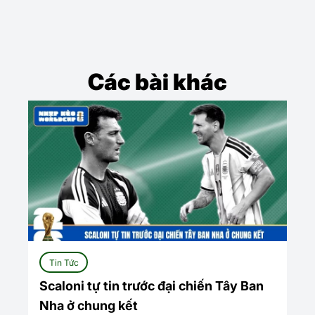
Các bài khác
Tin Tức
Scaloni tự tin trước đại chiến Tây Ban
Nha ở chung kết