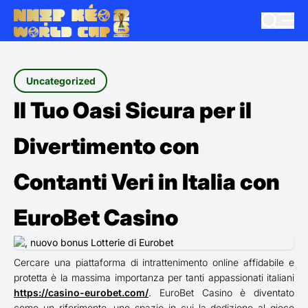
Uncategorized
Il Tuo Oasi Sicura per il
Divertimento con
Contanti Veri in Italia con
EuroBet Casino
Cercare una piattaforma di intrattenimento online affidabile e
protetta è la massima importanza per tanti appassionati italiani
https://casino-eurobet.com/
. EuroBet Casino è diventato
come un riferimento, uno spazio in cui la dedizione al gioco