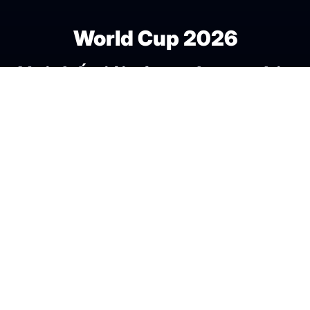
World Cup 2026
Nơi thế giới cùng chung nhịp
đập bóng đá.
Fan Zone
Theo nhịp kèo World
Cup
Media
Bảng xếp hạng
Đội tuyển
Tin tức