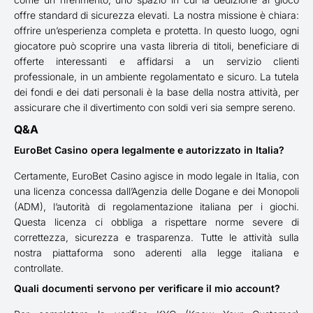
offre standard di sicurezza elevati. La nostra missione è chiara:
offrire un’esperienza completa e protetta. In questo luogo, ogni
giocatore può scoprire una vasta libreria di titoli, beneficiare di
offerte interessanti e affidarsi a un servizio clienti
professionale, in un ambiente regolamentato e sicuro. La tutela
dei fondi e dei dati personali è la base della nostra attività, per
assicurare che il divertimento con soldi veri sia sempre sereno.
Q&A
EuroBet Casino opera legalmente e autorizzato in Italia?
Certamente, EuroBet Casino agisce in modo legale in Italia, con
una licenza concessa dall’Agenzia delle Dogane e dei Monopoli
(ADM), l’autorità di regolamentazione italiana per i giochi.
Questa licenza ci obbliga a rispettare norme severe di
correttezza, sicurezza e trasparenza. Tutte le attività sulla
nostra piattaforma sono aderenti alla legge italiana e
controllate.
Quali documenti servono per verificare il mio account?