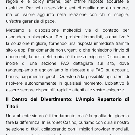
regole e le policy interne, per offrire risposte accurate e
risolutive. Per noi un servizio clienti di qualità non è un onere,
ma un valore aggiunto nella relazione con chi ci sceglie,
un’extra garanzia di pace.
Mettiamo a disposizione molteplici vie di contatto per
rispondere a bisogni vari. Per i problemi immediati, la chat live è
la soluzione migliore, fornendo una risposta immediata tramite
sito o app. Per domande non urgenti o che richiedono l’invio di
documenti, la posta elettronica è il mezzo migliore. Disponiamo
inoltre di una sezione FAQ dettagliata sul sito, dove
raggruppiamo e aggiorniamo le risposte alle FAQ su account,
bonus, pagamenti e giochi. Questo dà la possibilità agli utenti di
risolvere autonomamente in qualsiasi momento. L’obiettivo è
essere sempre disponibili, rapidi e attenti alle vostre esigenze.
Il Centro del Divertimento: L’Ampio Repertorio di
Titoli
Un ambiente sicuro è il fondamento, ma è la qualità del gioco a
fare la differenza. In EuroBet Casino, curiamo con cura il nostro
selezione di titoli, collaborando con i migliori provider mondiali.