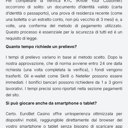
Per completare la verifica KYC (Know Your Customer)
occorrono di solito: un documento d’identità valido (carta
d’identità o passaporto), una prova di residenza recente (come
una bolletta o un estratto conto, non più vecchio di 3 mesi) e, a
volte, una conferma del metodo di pagamento utilizzato.
Questo processo è essenziale per la sicurezza di tutti ed è un
requisito di legge.
Quanto tempo richiede un prelievo?
I tempi di prelievo variano in base al metodo scelto. Dopo la
nostra approvazione, che di norma avviene entro 24 ore dalla
richiesta (una volta completata la verifica), i fondi vengono
trasferiti. Gli e-wallet come Skrill o Neteller possono essere
immediati. I bonifici bancari possono richiedere da 1 a 3 giorni
lavorativi. I tempi precisi sono riportati nella sezione pagamenti
del sito.
Si può giocare anche da smartphone o tablet?
Certo. EuroBet Casino offre un’esperienza ottimizzata per
dispositivi mobili, raggiungibile direttamente dal browser del
vostro smartphone o tablet senza bisogno di scaricare app