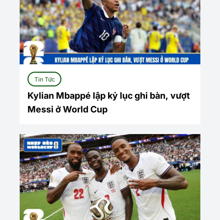
Tin Tức
Kylian Mbappé lập kỷ lục ghi bàn, vượt
Messi ở World Cup