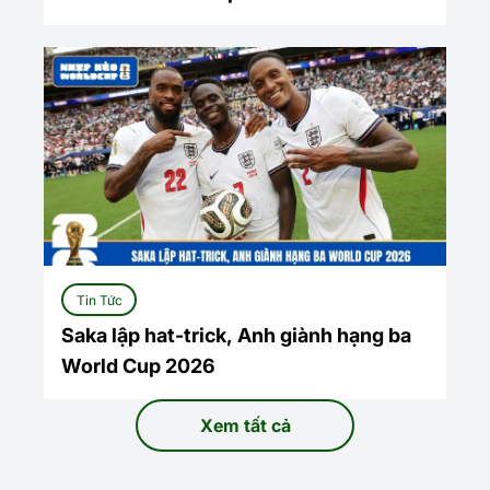
Tin Tức
Saka lập hat-trick, Anh giành hạng ba
World Cup 2026
Xem tất cả