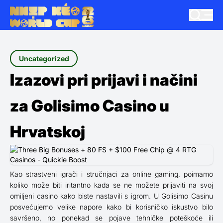
Uncategorized
Izazovi pri prijavi i načini
za Golisimo Casino u
Hrvatskoj
Kao strastveni igrači i stručnjaci za online gaming, poimamo
koliko može biti iritantno kada se ne možete prijaviti na svoj
omiljeni casino kako biste nastavili s igrom. U Golisimo Casinu
posvećujemo velike napore kako bi korisničko iskustvo bilo
savršeno, no ponekad se pojave tehničke poteškoće ili