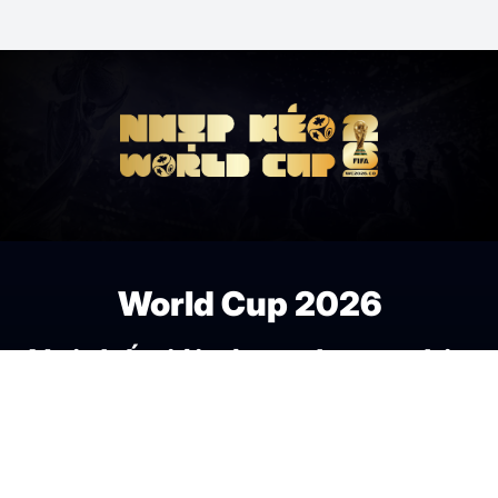
World Cup 2026
Nơi thế giới cùng chung nhịp
đập bóng đá.