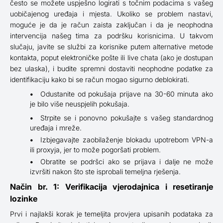
često se možete uspješno logirati s točnim podacima s vašeg
uobičajenog uređaja i mjesta. Ukoliko se problem nastavi,
moguće je da je račun zaista zaključan i da je neophodna
intervencija našeg tima za podršku korisnicima. U takvom
slučaju, javite se službi za korisnike putem alternative metode
kontakta, poput elektroničke pošte ili live chata (ako je dostupan
bez ulaska), i budite spremni dostaviti neophodne podatke za
identifikaciju kako bi se račun mogao sigurno deblokirati.
Odustanite od pokušaja prijave na 30-60 minuta ako
je bilo više neuspjelih pokušaja.
Strpite se i ponovno pokušajte s vašeg standardnog
uređaja i mreže.
Izbjegavajte zaobilaženje blokadu upotrebom VPN-a
ili proxyja, jer to može pogoršati problem.
Obratite se podršci ako se prijava i dalje ne može
izvršiti nakon što ste isprobali temeljna rješenja.
Način br. 1: Verifikacija vjerodajnica i resetiranje
lozinke
Prvi i najlakši korak je temeljita provjera upisanih podataka za