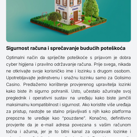
Sigurnost računa i sprečavanje budućih poteškoća
Optimalni način da spriječite poteškoće s prijavom je dobra
cyber higijena i pravilno održavanje računa. Prije svega, nikada
ne otkrivajte svoje korisničko ime i lozinku s drugom osobom.
Upotrebljavajte jedinstvenu i snažnu lozinku samo za Golisimo
Casino. Predlažemo korištenje provjerenog upravitelja lozinki
kako biste ih sigurno pohranili. Usto, učestalo ažurirajte svoj
preglednik i operativni sustav na uređaju kako biste jamčili
maksimalnu kompatibilnost i sigurnost. Ako koristite više uređaja
za pristup, nastojte se stalno prijavljivati s njih kako platforma
prepozna te uređaje kao “pouzdane”. Konačno, definitivno
provjerite da je e-mail adresa povezana s vašim računom
točna i ažurna, jer je to bitni kanal za oporavak lozinke i