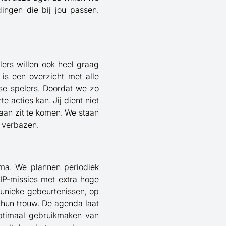
ingen die bij jou passen.
elers willen ook heel graag
is een overzicht met alle
e spelers. Doordat we zo
 acties kan. Jij dient niet
aan zit te komen. We staan
n verbazen.
ma. We plannen periodiek
IP-missies met extra hoge
 unieke gebeurtenissen, op
 hun trouw. De agenda laat
optimaal gebruikmaken van