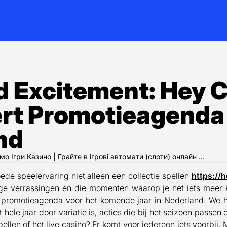
d Excitement: Hey 
ert Promotieagenda
nd
ede speelervaring niet alleen een collectie spellen
https://
nge verrassingen en die momenten waarop je net iets meer 
 promotieagenda voor het komende jaar in Nederland. We
hele jaar door variatie is, acties die bij het seizoen passen 
spellen of het live casino? Er komt voor iedereen iets voorbi