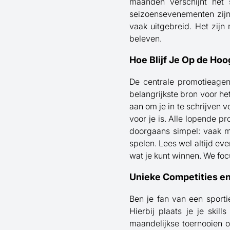
maanden verschijnt het
seizoensevenementen zijn 
vaak uitgebreid. Het zij
beleven.
Hoe Blijf Je Op de Ho
De centrale promotieagend
belangrijkste bron voor he
aan om je in te schrijven 
voor je is. Alle lopende p
doorgaans simpel: vaak mo
spelen. Lees wel altijd e
wat je kunt winnen. We foc
Unieke Competities e
Ben je fan van een sporti
Hierbij plaats je je skil
maandelijkse toernooien o