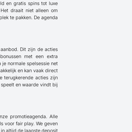
d en gratis spins tot luxe
Het draait niet alleen om
 plek te pakken. De agenda
anbod. Dit zijn de acties
sbonussen met een extra
 je normale spelsessie net
kkelijk en kan vaak direct
ze terugkerende acties zijn
 speelt en waarde vindt bij
onze promotieagenda. Alle
s voor fair play. We geven
in altijd de laagste deposit