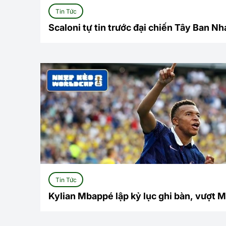
Tin Tức
Scaloni tự tin trước đại chiến Tây Ban Nh
Tin Tức
Kylian Mbappé lập kỷ lục ghi bàn, vượt 