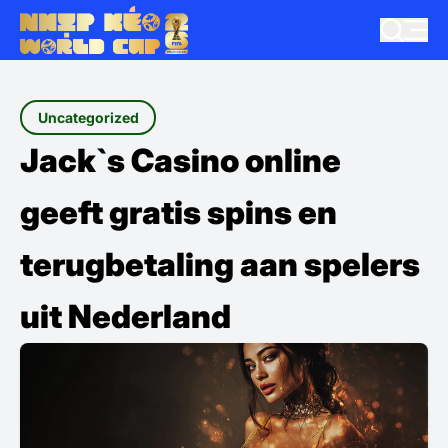
Uncategorized
Jack`s Casino online
geeft gratis spins en
terugbetaling aan spelers
uit Nederland