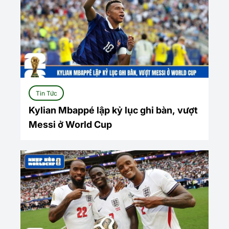
Tin Tức
Kylian Mbappé lập kỷ lục ghi bàn, vượt
Messi ở World Cup