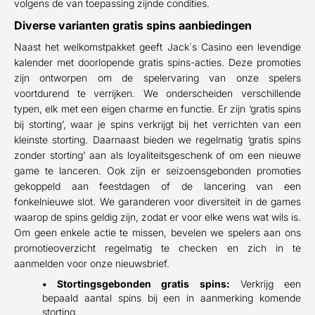
volgens de van toepassing zijnde condities.
Diverse varianten gratis spins aanbiedingen
Naast het welkomstpakket geeft Jack`s Casino een levendige
kalender met doorlopende gratis spins-acties. Deze promoties
zijn ontworpen om de spelervaring van onze spelers
voortdurend te verrijken. We onderscheiden verschillende
typen, elk met een eigen charme en functie. Er zijn ‘gratis spins
bij storting’, waar je spins verkrijgt bij het verrichten van een
kleinste storting. Daarnaast bieden we regelmatig ‘gratis spins
zonder storting’ aan als loyaliteitsgeschenk of om een nieuwe
game te lanceren. Ook zijn er seizoensgebonden promoties
gekoppeld aan feestdagen of de lancering van een
fonkelnieuwe slot. We garanderen voor diversiteit in de games
waarop de spins geldig zijn, zodat er voor elke wens wat wils is.
Om geen enkele actie te missen, bevelen we spelers aan ons
promotieoverzicht regelmatig te checken en zich in te
aanmelden voor onze nieuwsbrief.
Stortingsgebonden gratis spins:
Verkrijg een
bepaald aantal spins bij een in aanmerking komende
storting.