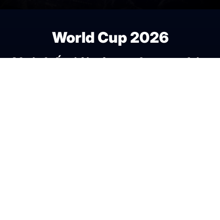
World Cup 2026
Nơi thế giới cùng chung nhịp
đập bóng đá.
Fan Zone
Theo nhịp kèo World
Cup
Media
Bảng xếp hạng
Đội tuyển
Tin tức