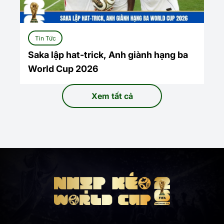
Tin Tức
Saka lập hat-trick, Anh giành hạng ba
World Cup 2026
Xem tất cả