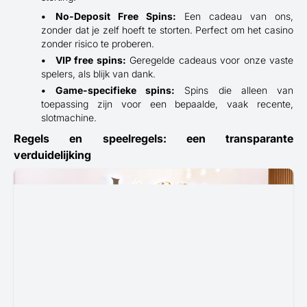
No-Deposit Free Spins:
Een cadeau van ons,
zonder dat je zelf hoeft te storten. Perfect om het casino
zonder risico te proberen.
VIP free spins:
Geregelde cadeaus voor onze vaste
spelers, als blijk van dank.
Game-specifieke spins:
Spins die alleen van
toepassing zijn voor een bepaalde, vaak recente,
slotmachine.
Regels en speelregels: een transparante
verduidelijking