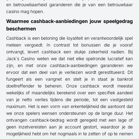
en betrouwbaarheid garanderen die je van een betrouwbaar
casino mag hopen.
Waarmee cashback-aanbiedingen jouw speelgedrag
beschermen
Cashback is een beloning die loyaliteit en verantwoordelijk spel
meteen vergoedt. In contrast tot bonussen die je vooraf
ontvangt, levert cashback een stukje zekerheid nadien. Bij
Jack`s Casino weten we dat niet elke spelronde lucratief kan
zijn, en met onze cashback-aanbiedingen garanderen we
ervoor dat een deel van je verliezen wordt gerestitueerd. Dit
fungeert als een vangnet en stelt je in staat je bankroll
doeltreffender te beheren. Onze cashback wordt meestal
wekelijks of maandelijks berekend over een specifiek aandeel
van je netto verlies tijdens die periode, tot een vastgesteld
maximum. Het is een vorm van erkentelijkheid die aantoont dat
we onze spelers wensen ondersteunen op de lange duur. Het
ontvangen cashback-bedrag wordt geregeld met een lage of
geen inzetvereisten aan je account gestort, waardoor je de
mogelijkheid hebt om het nogmaals in te zetten of op te nemen