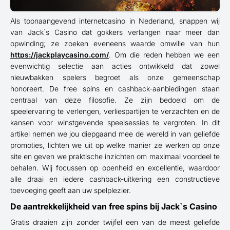
Als toonaangevend internetcasino in Nederland, snappen wij
van Jack`s Casino dat gokkers verlangen naar meer dan
opwinding; ze zoeken eveneens waarde omwille van hun
https://jackplaycasino.com/
. Om die reden hebben we een
evenwichtig selectie aan acties ontwikkeld dat zowel
nieuwbakken spelers begroet als onze gemeenschap
honoreert. De free spins en cashback-aanbiedingen staan
centraal van deze filosofie. Ze zijn bedoeld om de
speelervaring te verlengen, verliespartijen te verzachten en de
kansen voor winstgevende speelsessies te vergroten. In dit
artikel nemen we jou diepgaand mee de wereld in van geliefde
promoties, lichten we uit op welke manier ze werken op onze
site en geven we praktische inzichten om maximaal voordeel te
behalen. Wij focussen op openheid en excellentie, waardoor
alle draai en iedere cashback-uitkering een constructieve
toevoeging geeft aan uw spelplezier.
De aantrekkelijkheid van free spins bij Jack`s Casino
Gratis draaien zijn zonder twijfel een van de meest geliefde