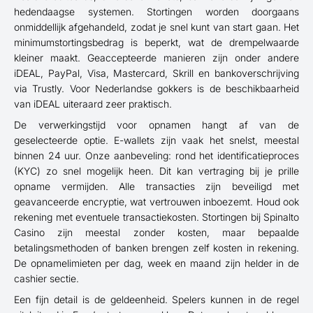
hedendaagse systemen. Stortingen worden doorgaans
onmiddellijk afgehandeld, zodat je snel kunt van start gaan. Het
minimumstortingsbedrag is beperkt, wat de drempelwaarde
kleiner maakt. Geaccepteerde manieren zijn onder andere
iDEAL, PayPal, Visa, Mastercard, Skrill en bankoverschrijving
via Trustly. Voor Nederlandse gokkers is de beschikbaarheid
van iDEAL uiteraard zeer praktisch.
De verwerkingstijd voor opnamen hangt af van de
geselecteerde optie. E-wallets zijn vaak het snelst, meestal
binnen 24 uur. Onze aanbeveling: rond het identificatieproces
(KYC) zo snel mogelijk heen. Dit kan vertraging bij je prille
opname vermijden. Alle transacties zijn beveiligd met
geavanceerde encryptie, wat vertrouwen inboezemt. Houd ook
rekening met eventuele transactiekosten. Stortingen bij Spinalto
Casino zijn meestal zonder kosten, maar bepaalde
betalingsmethoden of banken brengen zelf kosten in rekening.
De opnamelimieten per dag, week en maand zijn helder in de
cashier sectie.
Een fijn detail is de geldeenheid. Spelers kunnen in de regel