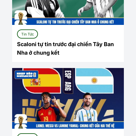
Tin Tức
Scaloni tự tin trước đại chiến Tây Ban
Nha ở chung kết