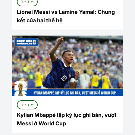
Tin Tức
Lionel Messi vs Lamine Yamal: Chung
kết của hai thế hệ
Tin Tức
Kylian Mbappé lập kỷ lục ghi bàn, vượt
Messi ở World Cup