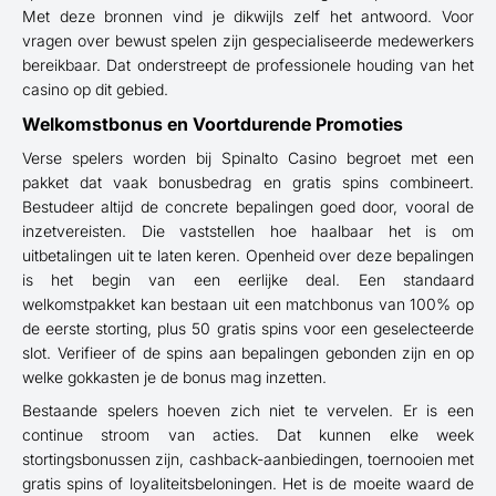
Met deze bronnen vind je dikwijls zelf het antwoord. Voor
vragen over bewust spelen zijn gespecialiseerde medewerkers
bereikbaar. Dat onderstreept de professionele houding van het
casino op dit gebied.
Welkomstbonus en Voortdurende Promoties
Verse spelers worden bij Spinalto Casino begroet met een
pakket dat vaak bonusbedrag en gratis spins combineert.
Bestudeer altijd de concrete bepalingen goed door, vooral de
inzetvereisten. Die vaststellen hoe haalbaar het is om
uitbetalingen uit te laten keren. Openheid over deze bepalingen
is het begin van een eerlijke deal. Een standaard
welkomstpakket kan bestaan uit een matchbonus van 100% op
de eerste storting, plus 50 gratis spins voor een geselecteerde
slot. Verifieer of de spins aan bepalingen gebonden zijn en op
welke gokkasten je de bonus mag inzetten.
Bestaande spelers hoeven zich niet te vervelen. Er is een
continue stroom van acties. Dat kunnen elke week
stortingsbonussen zijn, cashback-aanbiedingen, toernooien met
gratis spins of loyaliteitsbeloningen. Het is de moeite waard de