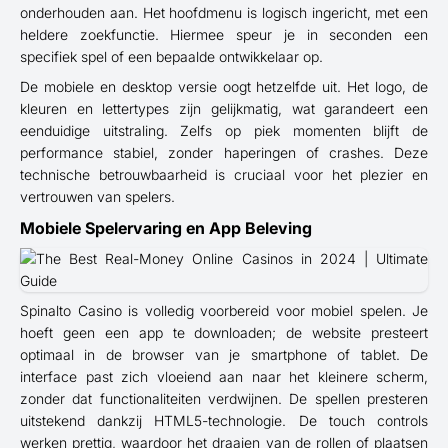
onderhouden aan. Het hoofdmenu is logisch ingericht, met een
heldere zoekfunctie. Hiermee speur je in seconden een
specifiek spel of een bepaalde ontwikkelaar op.
De mobiele en desktop versie oogt hetzelfde uit. Het logo, de
kleuren en lettertypes zijn gelijkmatig, wat garandeert een
eenduidige uitstraling. Zelfs op piek momenten blijft de
performance stabiel, zonder haperingen of crashes. Deze
technische betrouwbaarheid is cruciaal voor het plezier en
vertrouwen van spelers.
Mobiele Spelervaring en App Beleving
Spinalto Casino is volledig voorbereid voor mobiel spelen. Je
hoeft geen een app te downloaden; de website presteert
optimaal in de browser van je smartphone of tablet. De
interface past zich vloeiend aan naar het kleinere scherm,
zonder dat functionaliteiten verdwijnen. De spellen presteren
uitstekend dankzij HTML5-technologie. De touch controls
werken prettig, waardoor het draaien van de rollen of plaatsen