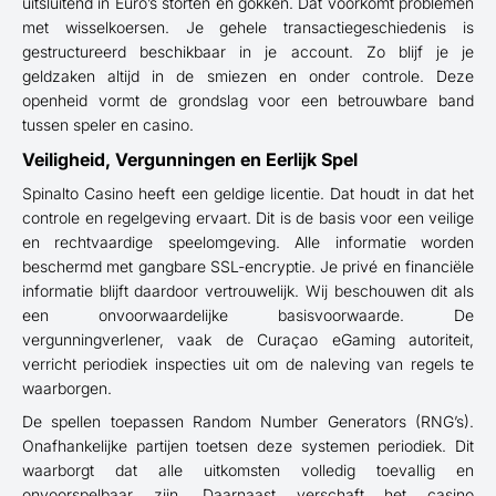
uitsluitend in Euro’s storten en gokken. Dat voorkomt problemen
met wisselkoersen. Je gehele transactiegeschiedenis is
gestructureerd beschikbaar in je account. Zo blijf je je
geldzaken altijd in de smiezen en onder controle. Deze
openheid vormt de grondslag voor een betrouwbare band
tussen speler en casino.
Veiligheid, Vergunningen en Eerlijk Spel
Spinalto Casino heeft een geldige licentie. Dat houdt in dat het
controle en regelgeving ervaart. Dit is de basis voor een veilige
en rechtvaardige speelomgeving. Alle informatie worden
beschermd met gangbare SSL-encryptie. Je privé en financiële
informatie blijft daardoor vertrouwelijk. Wij beschouwen dit als
een onvoorwaardelijke basisvoorwaarde. De
vergunningverlener, vaak de Curaçao eGaming autoriteit,
verricht periodiek inspecties uit om de naleving van regels te
waarborgen.
De spellen toepassen Random Number Generators (RNG’s).
Onafhankelijke partijen toetsen deze systemen periodiek. Dit
waarborgt dat alle uitkomsten volledig toevallig en
onvoorspelbaar zijn. Daarnaast verschaft het casino