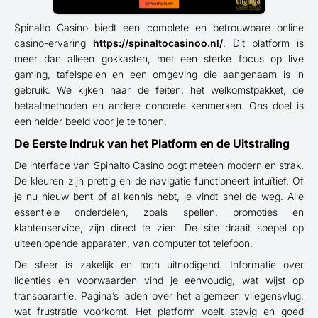
Spinalto Casino biedt een complete en betrouwbare online
casino-ervaring
https://spinaltocasinoo.nl/
. Dit platform is
meer dan alleen gokkasten, met een sterke focus op live
gaming, tafelspelen en een omgeving die aangenaam is in
gebruik. We kijken naar de feiten: het welkomstpakket, de
betaalmethoden en andere concrete kenmerken. Ons doel is
een helder beeld voor je te tonen.
De Eerste Indruk van het Platform en de Uitstraling
De interface van Spinalto Casino oogt meteen modern en strak.
De kleuren zijn prettig en de navigatie functioneert intuïtief. Of
je nu nieuw bent of al kennis hebt, je vindt snel de weg. Alle
essentiële onderdelen, zoals spellen, promoties en
klantenservice, zijn direct te zien. De site draait soepel op
uiteenlopende apparaten, van computer tot telefoon.
De sfeer is zakelijk en toch uitnodigend. Informatie over
licenties en voorwaarden vind je eenvoudig, wat wijst op
transparantie. Pagina’s laden over het algemeen vliegensvlug,
wat frustratie voorkomt. Het platform voelt stevig en goed