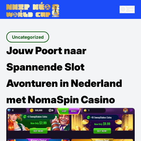
Uncategorized
Jouw Poort naar
Spannende Slot
Avonturen in Nederland
met NomaSpin Casino