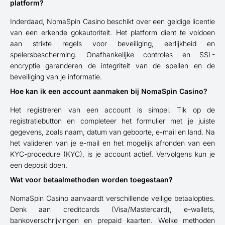
platform?
Inderdaad, NomaSpin Casino beschikt over een geldige licentie
van een erkende gokautoriteit. Het platform dient te voldoen
aan strikte regels voor beveiliging, eerlijkheid en
spelersbescherming. Onafhankelijke controles en SSL-
encryptie garanderen de integriteit van de spellen en de
beveiliging van je informatie.
Hoe kan ik een account aanmaken bij NomaSpin Casino?
Het registreren van een account is simpel. Tik op de
registratiebutton en completeer het formulier met je juiste
gegevens, zoals naam, datum van geboorte, e-mail en land. Na
het valideren van je e-mail en het mogelijk afronden van een
KYC-procedure (KYC), is je account actief. Vervolgens kun je
een deposit doen.
Wat voor betaalmethoden worden toegestaan?
NomaSpin Casino aanvaardt verschillende veilige betaalopties.
Denk aan creditcards (Visa/Mastercard), e-wallets,
bankoverschrijvingen en prepaid kaarten. Welke methoden