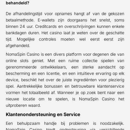
behandeld?
De afhandelingstijd voor opnames hangt af van de gekozen
betaalmethode. E-wallets zijn doorgaans het snelst, soms
binnen 24 uur. Creditcards en overschrijvingen kunnen enkele
bankdagen duren. Het casino laat je weten over de geschatte
tijd. Mogelijke controles moeten wel eerst eerst zijn
afgehandeld.
NomaSpin Casino is een divers platform voor degenen die van
online slots geniet. Met een ruime collectie spellen van
gerenommeerde ontwikkelaars, een sterke aandacht op
bescherming en een licentie, en een intuïtieve ervaring op elk
device, beschikt het over de juiste ingrediënten voor plezierig
spel. Aantrekkelijke bonussen en betrouwbare klantenservice
vormen het totaalbeeld af. Wanneer je op zoek bent naar een
nieuwe locatie om te spelen, is NomaSpin Casino het
uitproberen waard.
Klantenondersteuning en Service
Een behulpzaam handje bij problemen is noodzakelijk.
NomaSpin Casino biedt ondersteuning via verschillende