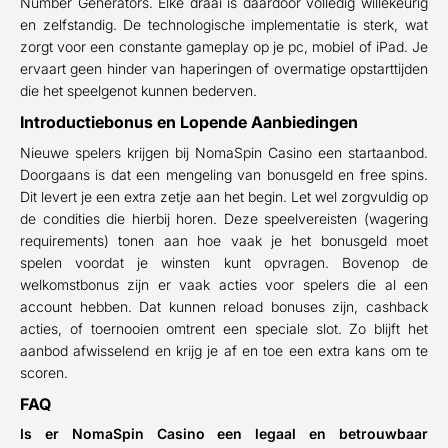
Number Generators. Elke draai is daardoor volledig willekeurig
en zelfstandig. De technologische implementatie is sterk, wat
zorgt voor een constante gameplay op je pc, mobiel of iPad. Je
ervaart geen hinder van haperingen of overmatige opstarttijden
die het speelgenot kunnen bederven.
Introductiebonus en Lopende Aanbiedingen
Nieuwe spelers krijgen bij NomaSpin Casino een startaanbod.
Doorgaans is dat een mengeling van bonusgeld en free spins.
Dit levert je een extra zetje aan het begin. Let wel zorgvuldig op
de condities die hierbij horen. Deze speelvereisten (wagering
requirements) tonen aan hoe vaak je het bonusgeld moet
spelen voordat je winsten kunt opvragen. Bovenop de
welkomstbonus zijn er vaak acties voor spelers die al een
account hebben. Dat kunnen reload bonuses zijn, cashback
acties, of toernooien omtrent een speciale slot. Zo blijft het
aanbod afwisselend en krijg je af en toe een extra kans om te
scoren.
FAQ
Is er NomaSpin Casino een legaal en betrouwbaar