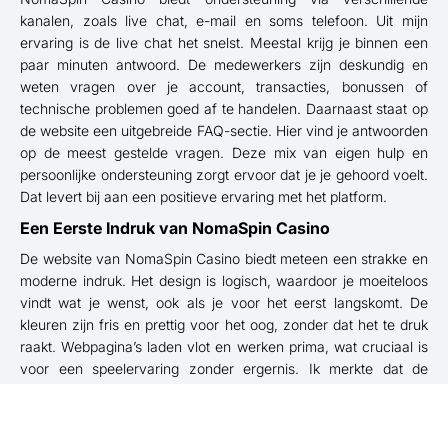
kanalen, zoals live chat, e-mail en soms telefoon. Uit mijn
ervaring is de live chat het snelst. Meestal krijg je binnen een
paar minuten antwoord. De medewerkers zijn deskundig en
weten vragen over je account, transacties, bonussen of
technische problemen goed af te handelen. Daarnaast staat op
de website een uitgebreide FAQ-sectie. Hier vind je antwoorden
op de meest gestelde vragen. Deze mix van eigen hulp en
persoonlijke ondersteuning zorgt ervoor dat je je gehoord voelt.
Dat levert bij aan een positieve ervaring met het platform.
Een Eerste Indruk van NomaSpin Casino
De website van NomaSpin Casino biedt meteen een strakke en
moderne indruk. Het design is logisch, waardoor je moeiteloos
vindt wat je wenst, ook als je voor het eerst langskomt. De
kleuren zijn fris en prettig voor het oog, zonder dat het te druk
raakt. Webpagina’s laden vlot en werken prima, wat cruciaal is
voor een speelervaring zonder ergernis. Ik merkte dat de
belangrijkste elementen, zoals de speelautomaten,
aanbiedingen en klantendienst, meteen te zien zijn. Het lijkt als
een website dat weet wat het aanbiedt en de gebruiker op de