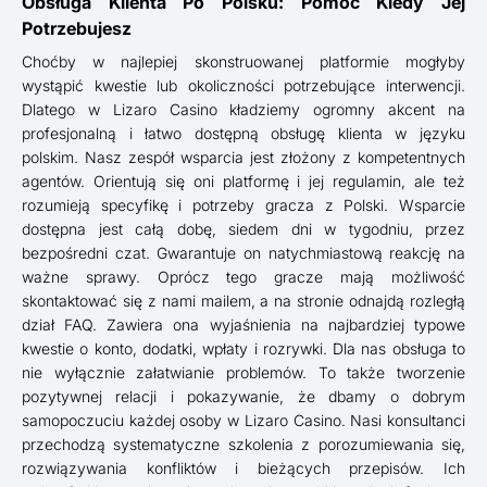
Obsługa Klienta Po Polsku: Pomoc Kiedy Jej
Potrzebujesz
Choćby w najlepiej skonstruowanej platformie mogłyby
wystąpić kwestie lub okoliczności potrzebujące interwencji.
Dlatego w Lizaro Casino kładziemy ogromny akcent na
profesjonalną i łatwo dostępną obsługę klienta w języku
polskim. Nasz zespół wsparcia jest złożony z kompetentnych
agentów. Orientują się oni platformę i jej regulamin, ale też
rozumieją specyfikę i potrzeby gracza z Polski. Wsparcie
dostępna jest całą dobę, siedem dni w tygodniu, przez
bezpośredni czat. Gwarantuje on natychmiastową reakcję na
ważne sprawy. Oprócz tego gracze mają możliwość
skontaktować się z nami mailem, a na stronie odnajdą rozległą
dział FAQ. Zawiera ona wyjaśnienia na najbardziej typowe
kwestie o konto, dodatki, wpłaty i rozrywki. Dla nas obsługa to
nie wyłącznie załatwianie problemów. To także tworzenie
pozytywnej relacji i pokazywanie, że dbamy o dobrym
samopoczuciu każdej osoby w Lizaro Casino. Nasi konsultanci
przechodzą systematyczne szkolenia z porozumiewania się,
rozwiązywania konfliktów i bieżących przepisów. Ich