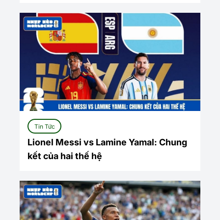
Tin Tức
Lionel Messi vs Lamine Yamal: Chung
kết của hai thế hệ