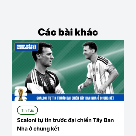
Các bài khác
Tin Tức
Scaloni tự tin trước đại chiến Tây Ban
Nha ở chung kết