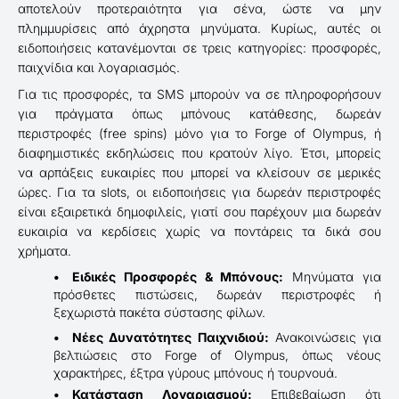
αποτελούν προτεραιότητα για σένα, ώστε να μην
πλημμυρίσεις από άχρηστα μηνύματα. Κυρίως, αυτές οι
ειδοποιήσεις κατανέμονται σε τρεις κατηγορίες: προσφορές,
παιχνίδια και λογαριασμός.
Για τις προσφορές, τα SMS μπορούν να σε πληροφορήσουν
για πράγματα όπως μπόνους κατάθεσης, δωρεάν
περιστροφές (free spins) μόνο για το Forge of Olympus, ή
διαφημιστικές εκδηλώσεις που κρατούν λίγο. Έτσι, μπορείς
να αρπάξεις ευκαιρίες που μπορεί να κλείσουν σε μερικές
ώρες. Για τα slots, οι ειδοποιήσεις για δωρεάν περιστροφές
είναι εξαιρετικά δημοφιλείς, γιατί σου παρέχουν μια δωρεάν
ευκαιρία να κερδίσεις χωρίς να ποντάρεις τα δικά σου
χρήματα.
Ειδικές Προσφορές & Μπόνους:
Μηνύματα για
πρόσθετες πιστώσεις, δωρεάν περιστροφές ή
ξεχωριστά πακέτα σύστασης φίλων.
Νέες Δυνατότητες Παιχνιδιού:
Ανακοινώσεις για
βελτιώσεις στο Forge of Olympus, όπως νέους
χαρακτήρες, έξτρα γύρους μπόνους ή τουρνουά.
Κατάσταση Λογαριασμού:
Επιβεβαίωση ότι