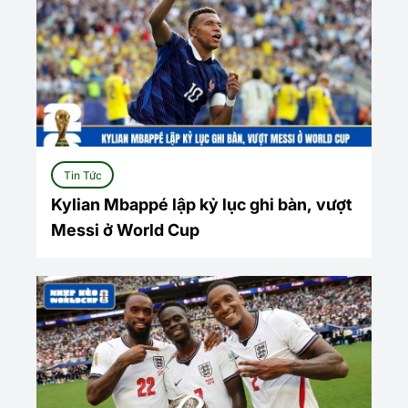
Tin Tức
Kylian Mbappé lập kỷ lục ghi bàn, vượt
Messi ở World Cup