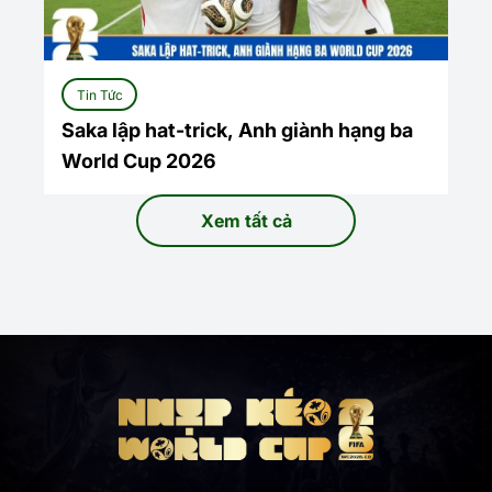
Tin Tức
Saka lập hat-trick, Anh giành hạng ba
World Cup 2026
Xem tất cả