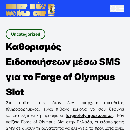
Uncategorized
Καθορισμός
Ειδοποιήσεων μέσω SMS
για το Forge of Olympus
Slot
Στα online slots, όταν δεν υπάρχετε απευθείας
πληροφορημένος, είναι πιθανό εύκολα να σου ξεφύγει
κάποια εξαιρετική προσφορά
forgeofolympus.com.gr
. Εάν
παίζεις Forge of Olympus Slot στην Ελλάδα, οι ειδοποιήσεις
SMS σε δίνουν τη δυνατότητα να ελέγχεις τα πράγματα άνευ