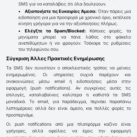
SMS για να καταλάβεις ότι όλα δουλεύουν.
Αξιοποιήστε τις Ευκαιρίες Άμεσα:
Όταν πάρεις μια
ειδοποίηση για μια προσφορά με χρονικό όριο, εκτέλεσε
κίνηση γρήγορα για να την αξιοποιήσεις πλήρως.
Ελέγξτε τα Spam/Blocked:
Κάποιες φορές, τα
μηνύματα μπορεί να πάνε λάθος στο φάκελο
ανεπιθύμητων ή να φραγούν. Τσέκαρε τις ρυθμίσεις
του τηλεφώνου σου.
Σύγκριση Άλλες Πρακτικές Ενημέρωσης
Τα SMS δεν συνιστούν ο αποκλειστικός τρόπος να μείνεις
ενημερωμένος. Οι υπηρεσίες συχνά παρέχουν και
ανακοινώσεις μέσω email ή ειδοποιήσεις μέσα στην
εφαρμογή (push notifications). Αν συγκρίνεις αυτές τις
επιλογές, καταλαβαίνεις καλύτερα τι καθιστά τα SMS
μοναδικά. Το email, για παράδειγμα, περνάει παραπάνω
λεπτομέρειες αλλά δεν είναι άμεσο, και πολλές φορές το
προσπερνάμε.
Οι push notifications από μια πλατφόρμα καζίνο είναι
γρήγορες, αλλά οφείλεις να έχεις την εφαρμογή