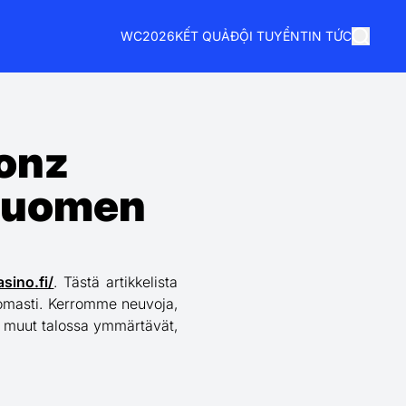
WC2026
KẾT QUẢ
ĐỘI TUYỂN
TIN TỨC
oonz
 Suomen
sino.fi/
. Tästä artikkelista
ttomasti. Kerromme neuvoja,
ttä muut talossa ymmärtävät,