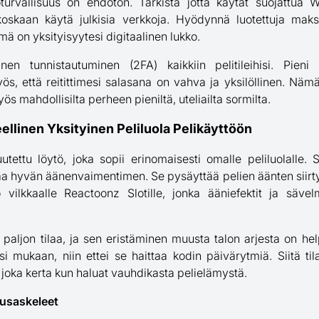
turvallisuus on ehdoton. Tarkista jotta käytät suojattua 
 koskaan käytä julkisia verkkoja. Hyödynnä luotettuja maksu
ämä on yksityisyytesi digitaalinen lukko.
nen tunnistautuminen (2FA) kaikkiin pelitileihisi. Pieni v
ös, että reitittimesi salasana on vahva ja yksilöllinen. Näm
ös mahdollisilta perheen pieniltä, uteliailta sormilta.
teellinen Yksityinen Peliluola Pelikäyttöön
uutettu löytö, joka sopii erinomaisesti omalle peliluolalle.
 hyvän äänenvaimentimen. Se pysäyttää pelien äänten siirtym
 vilkkaalle Reactoonz Slotille, jonka ääniefektit ja säve
i paljon tilaa, ja sen eristäminen muusta talon arjesta on hel
desi mukaan, niin ettei se haittaa kodin päivärytmiä. Siitä t
joka kerta kun haluat vauhdikasta pelielämystä.
usaskeleet