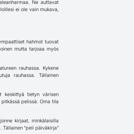
vaaleanharmaa. Ne auttavat
loillesi ei ole vain mukava,
ympaattiset hahmot tuovat
poinen mutta tarjoaa myös
eatureen rauhassa. Kykene
utuja rauhassa. Tällainen
t keskittyä tietyn värisen
pitkässä pelissä. Oma tila
onne kirjaat, minkälaisilla
 Tällainen “peli päiväkirja”