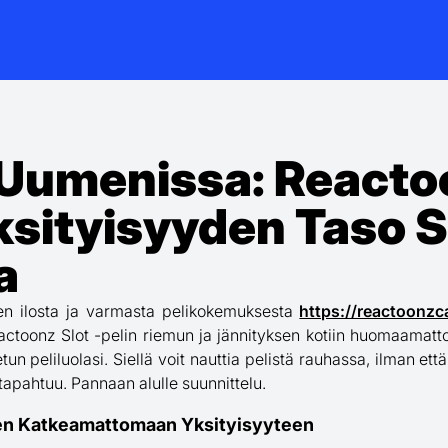
n Uumenissa: React
Yksityisyyden Taso
a
n ilosta ja varmasta pelikokemuksesta
https://reactoonzca
Reactoonz Slot -pelin riemun ja jännityksen kotiin huomaama
etun peliluolasi. Siellä voit nauttia pelistä rauhassa, ilman e
 tapahtuu. Pannaan alulle suunnittelu.
nen Katkeamattomaan Yksityisyyteen