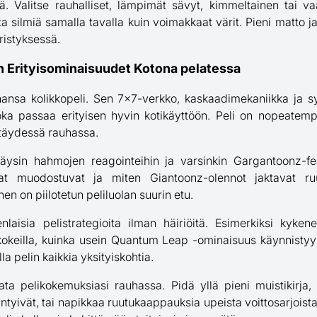
ä. Valitse rauhalliset, lämpimät sävyt, kimmeltainen tai 
 silmiä samalla tavalla kuin voimakkaat värit. Pieni matto ja
ristyksessä.
n Erityisominaisuudet Kotona pelatessa
hansa kolikkopeli. Sen 7×7-verkko, kaskaadimekaniikka ja s
oka passaa erityisen hyvin kotikäyttöön. Peli on nopeatem
e täydessä rauhassa.
äysin hahmojen reagointeihin ja varsinkin Gargantoonz-f
jat muodostuvat ja miten Giantoonz-olennot jaktavat ru
n on piilotetun peliluolan suurin etu.
aisia pelistrategioita ilman häiriöitä. Esimerkiksi kykene
keilla, kuinka usein Quantum Leap -ominaisuus käynnistyy 
lla pelin kaikkia yksityiskohtia.
a pelikokemuksiasi rauhassa. Pidä yllä pieni muistikirja, j
ntyivät, tai napikkaa ruutukaappauksia upeista voittosarjoista.