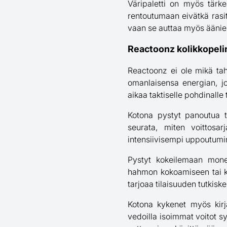
Väripaletti on myös tärke
rentoutumaan eivätkä rasita
vaan se auttaa myös äänie
Reactoonz kolikkopeli
Reactoonz ei ole mikä ta
omanlaisensa energian, j
aikaa taktiselle pohdinall
Kotona pystyt panoutua t
seurata, miten voittosar
intensiivisempi uppoutumine
Pystyt kokeilemaan monenl
hahmon kokoamiseen tai ko
tarjoaa tilaisuuden tutkiske
Kotona kykenet myös kirjat
vedoilla isoimmat voitot sy