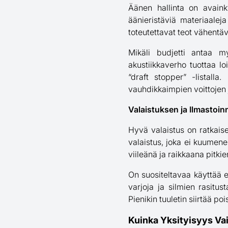
Äänen hallinta on avainky
äänieristäviä materiaalej
toteutettavat teot vähentäv
Mikäli budjetti antaa my
akustiikkaverho tuottaa l
“draft stopper” -listalla.
vauhdikkaimpien voittojen 
Valaistuksen ja Ilmastoin
Hyvä valaistus on ratkais
valaistus, joka ei kuumene.
viileänä ja raikkaana pitkie
On suositeltavaa käyttää e
varjoja ja silmien rasitus
Pienikin tuuletin siirtää p
Kuinka Yksityisyys Va