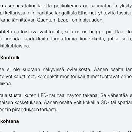
n asennus takuulla että pelikokemus on saumaton ja yksity
 kellarissa, niin harkitse langallista Ethernet-yhteyttä tasai
aikana jännittävän Quantum Leap -ominaisuuden.
bletti on loistava vaihtoehto, sillä ne on helppo piilottaa. J
ä unohda laadukkaita langattomia kuulokkeita, jotka sulke
kilökohtaisina.
Kontrolli
tä se ei ole suoraan näkyvissä oviaukosta. Äänen osalta la
 toivot kaiuttimet, kompaktit monitorikaiuttimet tuottavat er
liikaa.
valaistusta, kuten LED-nauhaa näytön takana. Se vähentää s
maisen kosketuksen. Äänen osalta voit kokeilla 3D- tai spatiaa
onzin pirahduksen tarkasti.
ökohtana