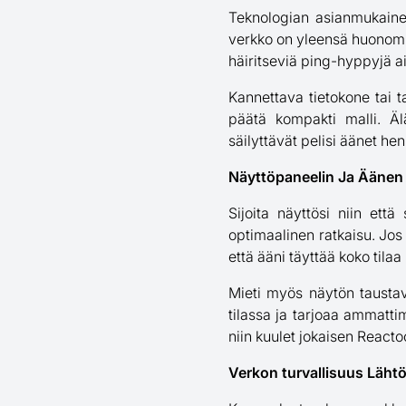
Teknologian asianmukaine
verkko on yleensä huonompi
häiritseviä ping-hyppyjä 
Kannettava tietokone tai ta
päätä kompakti malli. Äl
säilyttävät pelisi äänet hen
Näyttöpaneelin Ja Äänen 
Sijoita näyttösi niin et
optimaalinen ratkaisu. Jos
että ääni täyttää koko tilaa 
Mieti myös näytön tausta
tilassa ja tarjoaa ammatti
niin kuulet jokaisen Reacto
Verkon turvallisuus Läht