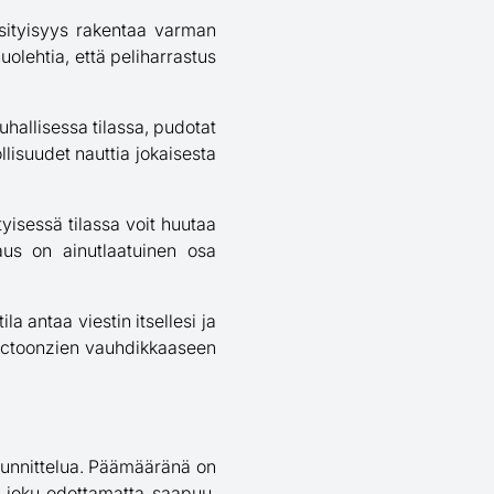
ksityisyys rakentaa varman
huolehtia, että peliharrastus
uhallisessa tilassa, pudotat
lisuudet nauttia jokaisesta
yisessä tilassa voit huutaa
aus on ainutlaatuinen osa
a antaa viestin itsellesi ja
eactoonzien vauhdikkaaseen
suunnittelua. Päämääränä on
äli joku odottamatta saapuu.