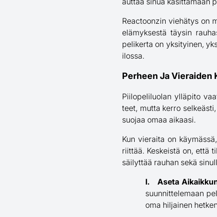
auttaa sinua käsittämään pe
Reactoonzin viehätys on my
elämyksestä täysin rauhass
pelikerta on yksityinen, yks
ilossa.
Perheen Ja Vieraiden
Piilopeliluolan ylläpito va
teet, mutta kerro selkeästi,
suojaa omaa aikaasi.
Kun vieraita on käymässä, p
riittää. Keskeistä on, että 
säilyttää rauhan sekä sinulle
Aseta Aikaikkun
suunnittelemaan peli
oma hiljainen hetkeni