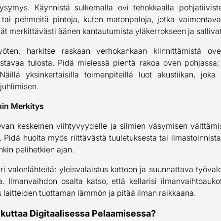
symys. Käynnistä sulkemalla ovi tehokkaalla pohjatiiviste
a tai pehmeitä pintoja, kuten matonpaloja, jotka vaimentav
ät merkittävästi äänen kantautumista yläkerrokseen ja sallivat
öten, harkitse raskaan verhokankaan kiinnittämistä oven 
oistavaa tulosta. Pidä mielessä pientä rakoa oven pohjassa;
 Näillä yksinkertaisilla toimenpiteillä luot akustiikan, jo
juhlimisen.
nin Merkitys
evan keskeinen viihtyvyydelle ja silmien väsymisen välttämi
 Pidä huolta myös riittävästä tuuletuksesta tai ilmastoinnista. 
nkin pelihetkien ajan.
ri valonlähteitä: yleisvalaistus kattoon ja suunnattava työv
ta. Ilmanvaihdon osalta katso, että kellarisi ilmanvaihtoauko
ois laitteiden tuottaman lämmön ja pitää ilman raikkaana.
ikuttaa Digitaalisessa Pelaamisessa?