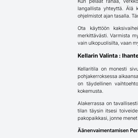
Kun pelaat rahaa, verkko
langallista yhteyttä. Älä
ohjelmistot ajan tasalla. T
Ota käyttöön kaksivaihei
merkittävästi. Varmista my
vain ulkopuolisilta, vaan my
Kellarin Valinta : Ihan
Kellaritila on monesti siv
pohjakerroksessa aikaansaa
on täydellinen vaihtoehto
kokemusta.
Alakerrassa on tavallisest
tilan täysin itsesi toivei
pakopaikkasi, jonne menet 
Äänenvaimentamisen Per