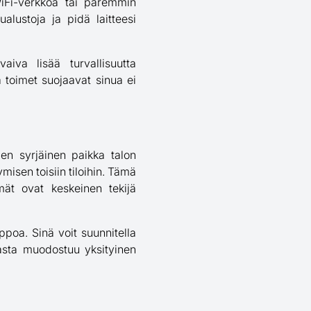
WiFi-verkkoa tai paremmin
alustoja ja pidä laitteesi
aiva lisää turvallisuutta
ä toimet suojaavat sinua ei
 Sen syrjäinen paikka talon
isen toisiin tiloihin. Tämä
lmät ovat keskeinen tekijä
ppoa. Sinä voit suunnitella
ilasta muodostuu yksityinen