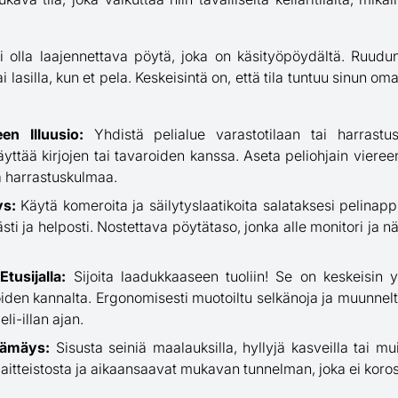
oi olla laajennettava pöytä, joka on käsityöpöydältä. Ruudun
i lasilla, kun et pela. Keskeisintä on, että tila tuntuu sinun om
en Illuusio:
Yhdistä pelialue varastotilaan tai harrastust
i täyttää kirjojen tai tavaroiden kanssa. Aseta peliohjain viere
 harrastuskulmaa.
ys:
Käytä komeroita ja säilytyslaatikoita salataksesi pelinapp
ästi ja helposti. Nostettava pöytätaso, jonka alle monitori ja 
usijalla:
Sijoita laadukkaaseen tuoliin! Se on keskeisin yk
iden kannalta. Ergonomisesti muotoiltu selkänoja ja muunnelta
li-illan ajan.
Hämäys:
Sisusta seiniä maalauksilla, hyllyjä kasveilla tai muil
laitteistosta ja aikaansaavat mukavan tunnelman, joka ei koros