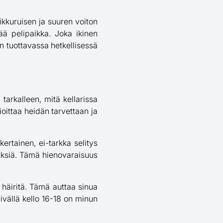
ikkuruisen ja suuren voiton
tää pelipaikka. Joka ikinen
lin tuottavassa hetkellisessä
 tarkalleen, mitä kellarissa
nioittaa heidän tarvettaan ja
kertainen, ei-tarkka selitys
symyksiä. Tämä hienovaraisuus
 häiritä. Tämä auttaa sinua
äivällä kello 16-18 on minun