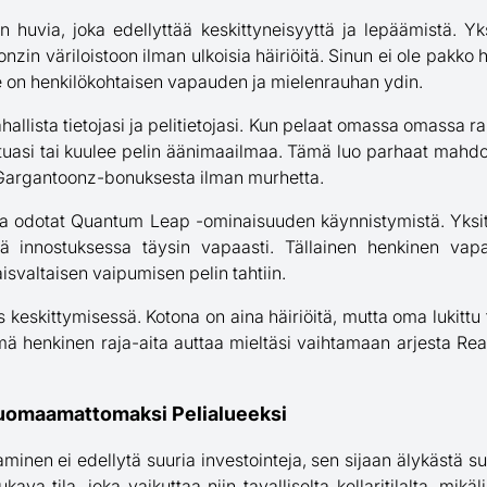
n huvia, joka edellyttää keskittyneisyyttä ja lepäämistä. Y
onzin väriloistoon ilman ulkoisia häiriöitä. Sinun ei ole pakko 
e on henkilökohtaisen vapauden ja mielenrauhan ydin.
allista tietojasi ja pelitietojasi. Kun pelaat omassa omassa ra
tuasi tai kuulee pelin äänimaailmaa. Tämä luo parhaat mahdol
a Gargantoonz-bonuksesta ilman murhetta.
oroa odotat Quantum Leap -ominaisuuden käynnistymistä. Yksit
tää innostuksessa täysin vapaasti. Tällainen henkinen vap
isvaltaisen vaipumisen pelin tahtiin.
keskittymisessä. Kotona on aina häiriöitä, mutta oma lukittu til
Tämä henkinen raja-aita auttaa mieltäsi vaihtamaan arjesta R
uomaamattomaksi Pelialueeksi
aminen ei edellytä suuria investointeja, sen sijaan älykästä 
va tila, joka vaikuttaa niin tavalliselta kellaritilalta, mik