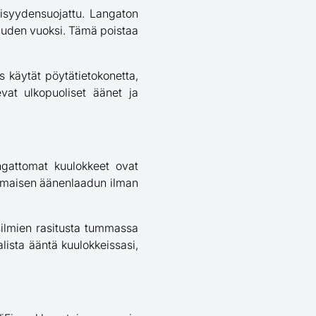
isyydensuojattu. Langaton
suuden vuoksi. Tämä poistaa
os käytät pöytätietokonetta,
vat ulkopuoliset äänet ja
ngattomat kuulokkeet ovat
inomaisen äänenlaadun ilman
ilmien rasitusta tummassa
lista ääntä kuulokkeissasi,