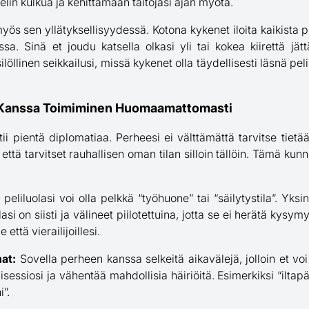
lin kulkua ja kehittämään taitojasi ajan myötä.
ös sen yllätyksellisyydessä. Kotona kykenet iloita kaikista p
a. Sinä et joudu katsella olkasi yli tai kokea kiirettä jät
ilöllinen seikkailusi, missä kykenet olla täydellisesti läsnä pe
 Kanssa Toimiminen Huomaamattomasti
atii pientä diplomatiaa. Perheesi ei välttämättä tarvitse tietää
 että tarvitset rauhallisen oman tilan silloin tällöin. Tämä kun
eliluolasi voi olla pelkkä “työhuone” tai “säilytystila”. Yksin
tilasi on siisti ja välineet piilotettuina, jotta se ei herätä ky
 että vierailijoillesi.
at:
Sovella perheen kanssa selkeitä aikavälejä, jolloin et voi
sessiosi ja vähentää mahdollisia häiriöitä. Esimerkiksi “iltap
”.