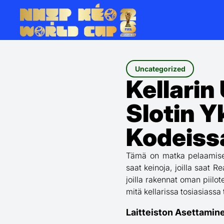
Uncategorized
Kellari
Slotin 
Kodeiss
Tämä on matka pelaamise
saat keinoja, joilla saat 
joilla rakennat oman piilot
mitä kellarissa tosiasiassa
Laitteiston Asettami