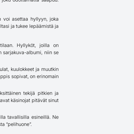
 voi asettaa hyllyyn, joka
altasi ja tukee lepäämistä ja
ilaan. Hyllyköt, joilla on
en sarjakuva-albumi, niin se
ulat, kuulokkeet ja muutkin
näppis sopivat, on erinomain
sittäinen tekijä pitkien ja
vat käsinojat pitävät sinut
la tavallisilla esineillä. Ne
ta “pelihuone”.