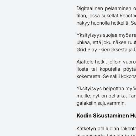
Digitaalinen pelaaminen o
tilan, jossa sukellat Reacto
näkyy huonolla hetkellä. S
Yksityisyys suojaa myös rah
uhkaa, että joku näkee ruu
Grid Play -kierroksesta j
Ajattele hetki, jolloin vu
ilosta tai koputella pöy
kokemusta. Se sallii kokona
Yksityisyys helpottaa myös 
muille: nyt on peliaika. 
galaksiin sujuvammin.
Kodin Sisustaminen H
Kätketyn peliluolan rakent
aikaansaada toimiva ja muka