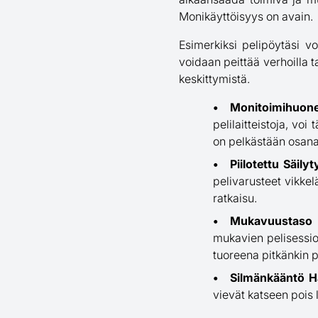
Monikäyttöisyys on avain.
Esimerkiksi pelipöytäsi v
voidaan peittää verhoilla ta
keskittymistä.
Monitoimihuone
pelilaitteistoja, vo
on pelkästään osana
Piilotettu Säilyt
pelivarusteet vikkel
ratkaisu.
Mukavuustaso Et
mukavien pelisessio
tuoreena pitkänkin pe
Silmänkääntö 
vievät katseen pois 