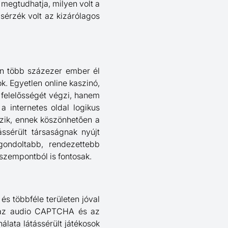
megtudhatja, milyen volt a
lásérzék volt az kizárólagos
an több százezer ember él
k. Egyetlen online kaszinó,
 felelősségét végzi, hanem
a internetes oldal logikus
ezik, ennek köszönhetően a
ssérült társaságnak nyújt
gondoltabb, rendezettebb
i szempontból is fontosak.
és többféle területen jóval
, az audio CAPTCHA és az
lata látássérült játékosok