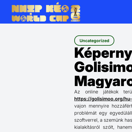
Uncategorized
Képerny
Golisim
Magyar
Az online játékok ter
https://golisimoo.org/hu
vajon mennyire hozzáférh
problémát egy egyedüláll
szoftverrel, a szemünk ha
kialakításról szólt, han