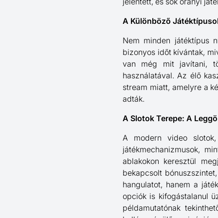
jelentett, és sok órányi já
A Különböző Játéktípusok
Nem minden játéktípus nyú
bizonyos időt kívántak, miv
van még mit javítani, t
használatával. Az élő kasz
stream miatt, amelyre a k
adták.
A Slotok Terepe: A Legg
A modern video slotok
játékmechanizmusok, mint
ablakokon keresztül meg
bekapcsolt bónuszszintet,
hangulatot, hanem a játék
opciók is kifogástalanul ü
példamutatónak tekinthet