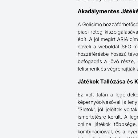
Akadálymentes Játékél
A Golisimo hozzáférhetőség
piaci réteg kiszolgálásáv
épít. A jól megírt ARIA c
növeli a weboldal SEO min
hozzáférésbe hosszú távon
befogadás a jövő része, 
felismerik és végrehajtják
Játékok Tallózása és
Ez volt talán a legérdek
képernyőolvasóval is leny
“Slotok”, jól jelöltek vo
ismertetésre került. A l
online játékok többsége,
kombinációival, és a nyer