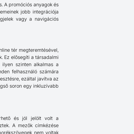
is. A promóciós anyagok és
lemeinek jobb integrációja
ngjelek vagy a navigációs
nline tér megteremtésével,
 Ez elősegíti a társadalmi
 ilyen szinten alkalmas a
inden felhasználó számára
sztésre, ezáltal javítva az
égső soron egy inkluzívabb
ető és jól jelölt volt a
keztek. A mezők címkézése
uborékszövegek nem voltak