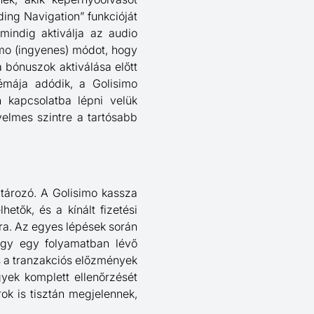
ing Navigation” funkcióját
 mindig aktiválja az audio
emo (ingyenes) módot, hogy
 bónuszok aktiválása előtt
lémája adódik, a Golisimo
n kapcsolatba lépni velük
elmes szintre a tartósabb
tározó. A Golisimo kassza
hetők, és a kínált fizetési
sra. Az egyes lépések során
vagy egy folyamatban lévő
és a tranzakciós előzmények
gyek komplett ellenőrzését
ok is tisztán megjelennek,