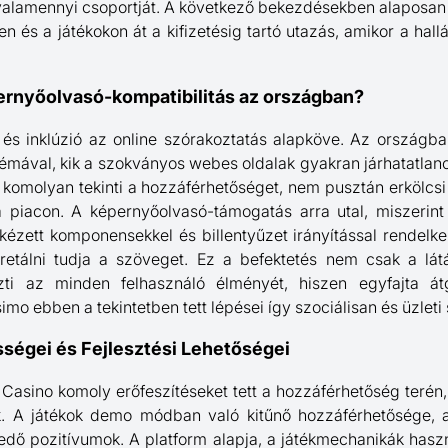
alamennyi csoportját. A következő bekezdésekben alaposan 
en és a játékokon át a kifizetésig tartó utazás, amikor a hal
ernyőolvasó-kompatibilitás az országban?
 és inklúzió az online szórakoztatás alapköve. Az országb
émával, kik a szokványos webes oldalak gyakran járhatatlano
k komolyan tekinti a hozzáférhetőséget, nem pusztán erkölcsi
 a piacon. A képernyőolvasó-támogatás arra utal, miszerint 
mkézett komponensekkel és billentyűzet irányítással rendelk
pretálni tudja a szöveget. Ez a befektetés nem csak a látá
szti az minden felhasználó élményét, hiszen egyfajta át
simo ebben a tekintetben tett lépései így szociálisan és üzlet
sségei és Fejlesztési Lehetőségei
 Casino komoly erőfeszítéseket tett a hozzáférhetőség terén, 
nak. A játékok demo módban való kitűnő hozzáférhetősége
edő pozitívumok. A platform alapja, a játékmechanikák haszná