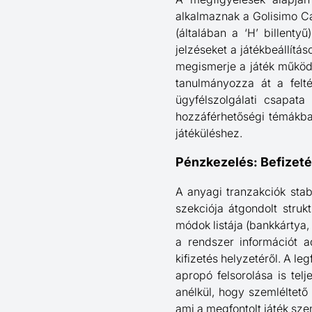
alkalmaznak a Golisimo Ca
(általában a ‘H’ billenty
jelzéseket a játékbeállít
megismerje a játék működé
tanulmányozza át a felté
ügyfélszolgálati csapata
hozzáférhetőségi témákba
játéküléshez.
Pénzkezelés: Befizet
A anyagi tranzakciók sta
szekciója átgondolt strukt
módok listája (bankkártya,
a rendszer információt a
kifizetés helyzetéről. A l
apropó felsorolása is tel
anélkül, hogy szemléltető
ami a megfontolt játék sze