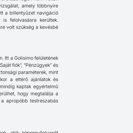
izsgálat, amely többnyire
att a billentyűzet navigáció
is felolvasásra kerültek.
sre volt szükség a kevésbé
 Itt a Golisimo felületének
“Saját fiók”, “Pénzügyek” és
iztonsági paraméterek, mint
kor a eltérő ajánlatok és
m mindig kaptak egyértelmű
erülhet, hogy megtalálja a
de a apropóbb testreszabás
nek, akik képernyőolvasót