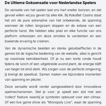
De Ultieme Goksensatie voor Nederlandse Spelers
De sensatie van het spelen laat ons hart sneller bonzen, en dat
gevoel willen wij jou geven bij elke klik. Bij KokoBet Casino staat
het om de pure adrenaline van het onbekende, de spanning
wanneer de rollen langzaam stoppen en de extase van een
perfecte hand. We hebben elke pixel en elke functie van ons
platform ontworpen om deze emoties te versterken en een
boeiende ervaring te creëren.
Van de dynamische beelden en sterke geluidseffecten in de
games tot de logische bediening van de website, alles is gericht
op maximale betrokkenheid. Of je nu een korte ronde houdt
tijdens de lunch of een uitgebreide avond plant, de energie blijft
van begin tot eind sterk. Wij zorgen voor de perfecte omgeving;
jij brengt de speellust. Samen maken we bijzondere momenten
van spanning en plezier.
Deze sensatie wordt verder aangewakkerd door innovatieve
spelmechanismen. Stel je voor: je speelt een slot met een
‘collect’ feature waarbij je symbolen opbouwt voor een climax.
Of een live game show als “Monopoly Live”, waar de spanning