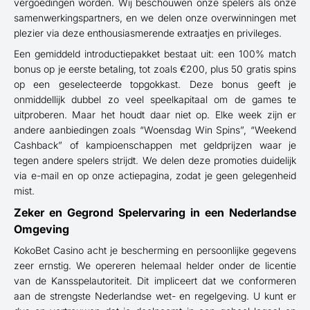
vergoedingen worden. Wij beschouwen onze spelers als onze
samenwerkingspartners, en we delen onze overwinningen met
plezier via deze enthousiasmerende extraatjes en privileges.
Een gemiddeld introductiepakket bestaat uit: een 100% match
bonus op je eerste betaling, tot zoals €200, plus 50 gratis spins
op een geselecteerde topgokkast. Deze bonus geeft je
onmiddellijk dubbel zo veel speelkapitaal om de games te
uitproberen. Maar het houdt daar niet op. Elke week zijn er
andere aanbiedingen zoals “Woensdag Win Spins”, “Weekend
Cashback” of kampioenschappen met geldprijzen waar je
tegen andere spelers strijdt. We delen deze promoties duidelijk
via e-mail en op onze actiepagina, zodat je geen gelegenheid
mist.
Zeker en Gegrond Spelervaring in een Nederlandse
Omgeving
KokoBet Casino acht je bescherming en persoonlijke gegevens
zeer ernstig. We opereren helemaal helder onder de licentie
van de Kansspelautoriteit. Dit impliceert dat we conformeren
aan de strengste Nederlandse wet- en regelgeving. U kunt er