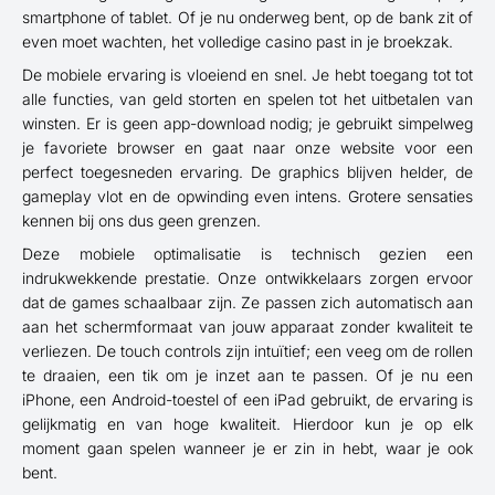
smartphone of tablet. Of je nu onderweg bent, op de bank zit of
even moet wachten, het volledige casino past in je broekzak.
De mobiele ervaring is vloeiend en snel. Je hebt toegang tot tot
alle functies, van geld storten en spelen tot het uitbetalen van
winsten. Er is geen app-download nodig; je gebruikt simpelweg
je favoriete browser en gaat naar onze website voor een
perfect toegesneden ervaring. De graphics blijven helder, de
gameplay vlot en de opwinding even intens. Grotere sensaties
kennen bij ons dus geen grenzen.
Deze mobiele optimalisatie is technisch gezien een
indrukwekkende prestatie. Onze ontwikkelaars zorgen ervoor
dat de games schaalbaar zijn. Ze passen zich automatisch aan
aan het schermformaat van jouw apparaat zonder kwaliteit te
verliezen. De touch controls zijn intuïtief; een veeg om de rollen
te draaien, een tik om je inzet aan te passen. Of je nu een
iPhone, een Android-toestel of een iPad gebruikt, de ervaring is
gelijkmatig en van hoge kwaliteit. Hierdoor kun je op elk
moment gaan spelen wanneer je er zin in hebt, waar je ook
bent.