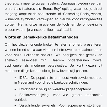
theoretisch meer terug aan spelers. Daarnaast bieden veel van
onze titels features als ‘Bonus Buy’ opties, waarmee je direct
toegang koopt tot de bonusronde, of ‘Cascading Reels’, waarbij
winnende symbolen verdwijnen en nieuwe voor kettingreacties
zorgen. Het is onze missie om de tools en de omgeving te
bieden waarin je winstpotentieel maximaal is.
Vlotte en Gemakkelijke Betaalmethoden
Om het plezier ononderbroken te laten stromen, presenteren
we een breed scala aan vlotte en betrouwbare betaalmethoden
voor onze Hollandse spelers. We begrijpen dat gemak en
snelheid essentieel zijn. Daarom ondersteunen zowel
traditionele als moderne betaalopties. Je kunt kiezen uit
methoden die je kent en die bij jouw levensstijl passen.
iDEAL: De populairste en meest vertrouwde methode
in Nederland voor directe bankoverschrijvingen.
Creditcards: Veilig en wereldwijd geaccepteerd.
Bankoverschrijving: Voor wie grotere transacties
verkiest.
Verschillende e-wallets: Voor supersnelle stortingen