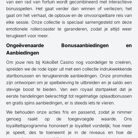
van een rad van fortuin wordt gecombineerd met interactieve
bonusspellen. Het gaat verder dan winnen of verliezen; het
gaat om het verhaal, de opbouw en de onvoorspelbare reis van
elke sessie. Onze collectie is speciaal samengesteld om deze
emotionele rollercoaster te garanderen, zodat je altijd weer
terugkeert voor meer.
Ongeëvenaarde Bonusaanbiedingen en
Aanbiedingen
Om jouw reis bij KokoBet Casino nog voordeliger te creëren,
spreiden we de rode loper uit met een collectie indrukwekkende
startbonussen en terugkerende aanbiedingen. Onze promoties
zijn ontworpen om je spelbeleving te uitbreiden en je saldo een
stevige boost te bieden. Van een royaal startpakket dat je
eerste handelingen bekrachtigt tot regelmatige oplaadbonussen
en gratis spins aanbiedingen, er is steeds iets te vieren.
We behouden onze acties fris en passend, zodat je nimmer
genoeg raakt op de toegevoegde waarde. Ons
loyaliteitsprogramma honoreert je loyaliteit vorstelijk; hoe meer
je speelt, des te toeneemt je in de niveaus en hoe de