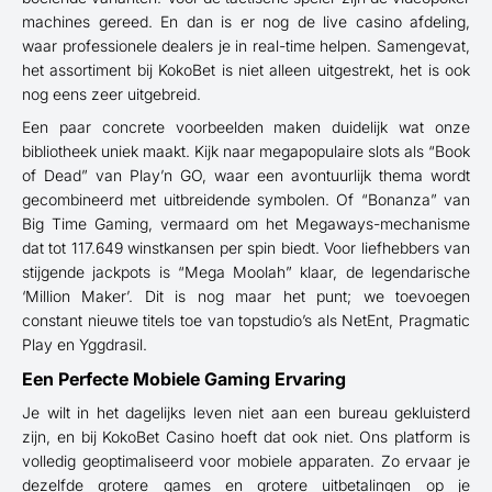
machines gereed. En dan is er nog de live casino afdeling,
waar professionele dealers je in real-time helpen. Samengevat,
het assortiment bij KokoBet is niet alleen uitgestrekt, het is ook
nog eens zeer uitgebreid.
Een paar concrete voorbeelden maken duidelijk wat onze
bibliotheek uniek maakt. Kijk naar megapopulaire slots als “Book
of Dead” van Play’n GO, waar een avontuurlijk thema wordt
gecombineerd met uitbreidende symbolen. Of “Bonanza” van
Big Time Gaming, vermaard om het Megaways-mechanisme
dat tot 117.649 winstkansen per spin biedt. Voor liefhebbers van
stijgende jackpots is “Mega Moolah” klaar, de legendarische
‘Million Maker’. Dit is nog maar het punt; we toevoegen
constant nieuwe titels toe van topstudio’s als NetEnt, Pragmatic
Play en Yggdrasil.
Een Perfecte Mobiele Gaming Ervaring
Je wilt in het dagelijks leven niet aan een bureau gekluisterd
zijn, en bij KokoBet Casino hoeft dat ook niet. Ons platform is
volledig geoptimaliseerd voor mobiele apparaten. Zo ervaar je
dezelfde grotere games en grotere uitbetalingen op je