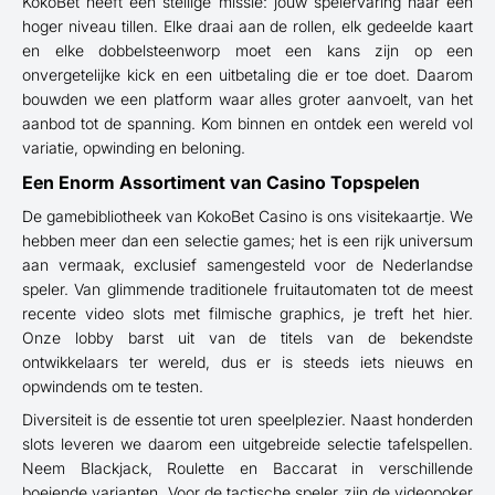
KokoBet heeft een stellige missie: jouw spelervaring naar een
hoger niveau tillen. Elke draai aan de rollen, elk gedeelde kaart
en elke dobbelsteenworp moet een kans zijn op een
onvergetelijke kick en een uitbetaling die er toe doet. Daarom
bouwden we een platform waar alles groter aanvoelt, van het
aanbod tot de spanning. Kom binnen en ontdek een wereld vol
variatie, opwinding en beloning.
Een Enorm Assortiment van Casino Topspelen
De gamebibliotheek van KokoBet Casino is ons visitekaartje. We
hebben meer dan een selectie games; het is een rijk universum
aan vermaak, exclusief samengesteld voor de Nederlandse
speler. Van glimmende traditionele fruitautomaten tot de meest
recente video slots met filmische graphics, je treft het hier.
Onze lobby barst uit van de titels van de bekendste
ontwikkelaars ter wereld, dus er is steeds iets nieuws en
opwindends om te testen.
Diversiteit is de essentie tot uren speelplezier. Naast honderden
slots leveren we daarom een uitgebreide selectie tafelspellen.
Neem Blackjack, Roulette en Baccarat in verschillende
boeiende varianten. Voor de tactische speler zijn de videopoker