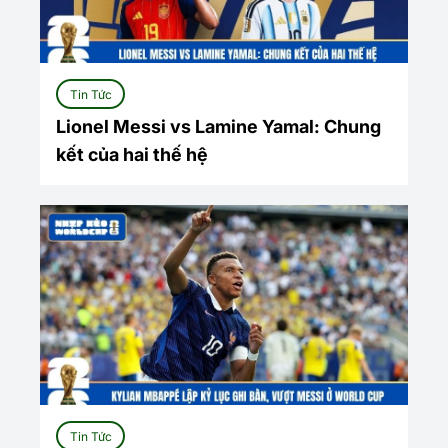
Tin Tức
Lionel Messi vs Lamine Yamal: Chung
kết của hai thế hệ
Tin Tức