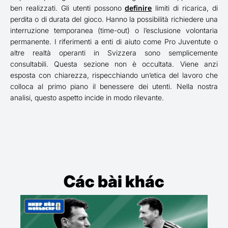
ben realizzati. Gli utenti possono
definire
limiti di ricarica, di
perdita o di durata del gioco. Hanno la possibilità richiedere una
interruzione temporanea (time-out) o l’esclusione volontaria
permanente. I riferimenti a enti di aiuto come Pro Juventute o
altre realtà operanti in Svizzera sono semplicemente
consultabili. Questa sezione non è occultata. Viene anzi
esposta con chiarezza, rispecchiando un’etica del lavoro che
colloca al primo piano il benessere dei utenti. Nella nostra
analisi, questo aspetto incide in modo rilevante.
Các bài khác