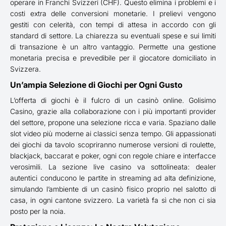
operare in Franchi Svizzeri (CHF). Questo elimina i problemi e i
costi extra delle conversioni monetarie. I prelievi vengono
gestiti con celerità, con tempi di attesa in accordo con gli
standard di settore. La chiarezza su eventuali spese e sui limiti
di transazione è un altro vantaggio. Permette una gestione
monetaria precisa e prevedibile per il giocatore domiciliato in
Svizzera.
Un’ampia Selezione di Giochi per Ogni Gusto
L’offerta di giochi è il fulcro di un casinò online. Golisimo
Casino, grazie alla collaborazione con i più importanti provider
del settore, propone una selezione ricca e varia. Spaziano dalle
slot video più moderne ai classici senza tempo. Gli appassionati
dei giochi da tavolo scopriranno numerose versioni di roulette,
blackjack, baccarat e poker, ogni con regole chiare e interfacce
verosimili. La sezione live casino va sottolineata: dealer
autentici conducono le partite in streaming ad alta definizione,
simulando l’ambiente di un casinò fisico proprio nel salotto di
casa, in ogni cantone svizzero. La varietà fa sì che non ci sia
posto per la noia.