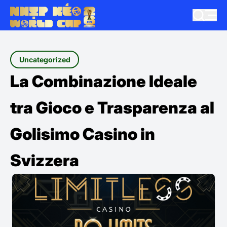
Uncategorized
La Combinazione Ideale
tra Gioco e Trasparenza al
Golisimo Casino in
Svizzera