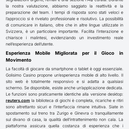
la nostra valutazione, abbiamo saggiato la reattività e la
preparazione del team. I tempi di risposta sono stati veloci e
l’approccio si è rivelato professionale e risolutivo. La possibilità
di comunicare in italiano, oltre che in altre lingue utilizzate in
Svizzera, è un particolare importante. Facilita l’interazione e
chiarisce i malintesi, evidenziando un investimento reale
nell’esperienza dell’utente.
Esperienza Mobile Migliorata per il Gioco in
Movimento
La facoltà di giocare da smartphone o tablet è oggi essenziale.
Golisimo Casino propone un’esperienza mobile di alto livello. Il
sito web è totalmente responsivo e si adatta a qualsiasi
schermo. Se disponibile, esiste anche un’applicazione dedicata.
Le funzioni sono praticamente identiche alla versione desktop:
reuters.com
la biblioteca di giochi è completa, ricariche e ritiri
sono altrettanto sicuri e l’interfaccia rimane intuitiva. Siate in
spostamento sul treno tra Zurigo e Ginevra o tranquillamente
sul divano di casa, la qualità dell’intrattenimento non cala. La
piattaforma assicura quella costanza di esperienza che i