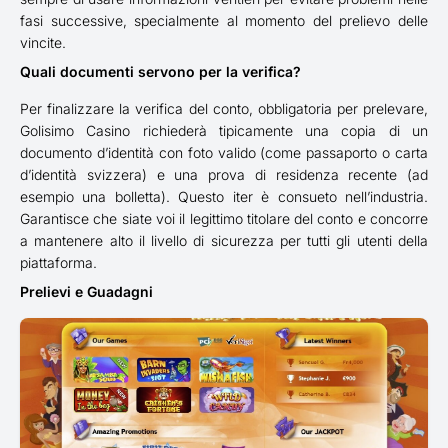
fasi successive, specialmente al momento del prelievo delle
vincite.
Quali documenti servono per la verifica?
Per finalizzare la verifica del conto, obbligatoria per prelevare,
Golisimo Casino richiederà tipicamente una copia di un
documento d’identità con foto valido (come passaporto o carta
d’identità svizzera) e una prova di residenza recente (ad
esempio una bolletta). Questo iter è consueto nell’industria.
Garantisce che siate voi il legittimo titolare del conto e concorre
a mantenere alto il livello di sicurezza per tutti gli utenti della
piattaforma.
Prelievi e Guadagni