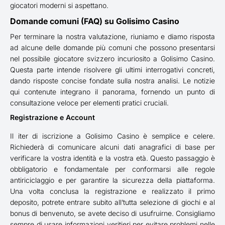
giocatori moderni si aspettano.
Domande comuni (FAQ) su Golisimo Casino
Per terminare la nostra valutazione, riuniamo e diamo risposta
ad alcune delle domande più comuni che possono presentarsi
nel possibile giocatore svizzero incuriosito a Golisimo Casino.
Questa parte intende risolvere gli ultimi interrogativi concreti,
dando risposte concise fondate sulla nostra analisi. Le notizie
qui contenute integrano il panorama, fornendo un punto di
consultazione veloce per elementi pratici cruciali.
Registrazione e Account
Il iter di iscrizione a Golisimo Casino è semplice e celere.
Richiederà di comunicare alcuni dati anagrafici di base per
verificare la vostra identità e la vostra età. Questo passaggio è
obbligatorio e fondamentale per conformarsi alle regole
antiriciclaggio e per garantire la sicurezza della piattaforma.
Una volta conclusa la registrazione e realizzato il primo
deposito, potrete entrare subito all’tutta selezione di giochi e al
bonus di benvenuto, se avete deciso di usufruirne. Consigliamo
sempre di usare informazioni veritieri per evitare problemi nelle