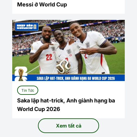
Messi ở World Cup
Tin Tức
Saka lập hat-trick, Anh giành hạng ba
World Cup 2026
Xem tất cả