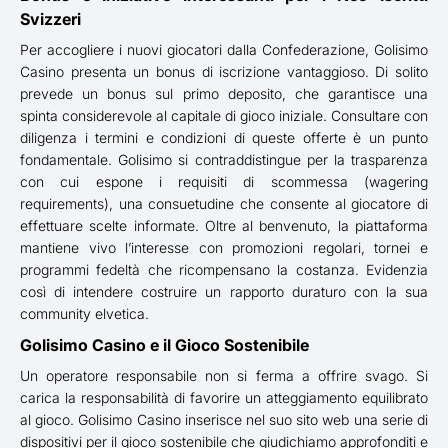
Svizzeri
Per accogliere i nuovi giocatori dalla Confederazione, Golisimo
Casino presenta un bonus di iscrizione vantaggioso. Di solito
prevede un bonus sul primo deposito, che garantisce una
spinta considerevole al capitale di gioco iniziale. Consultare con
diligenza i termini e condizioni di queste offerte è un punto
fondamentale. Golisimo si contraddistingue per la trasparenza
con cui espone i requisiti di scommessa (wagering
requirements), una consuetudine che consente al giocatore di
effettuare scelte informate. Oltre al benvenuto, la piattaforma
mantiene vivo l’interesse con promozioni regolari, tornei e
programmi fedeltà che ricompensano la costanza. Evidenzia
così di intendere costruire un rapporto duraturo con la sua
community elvetica.
Golisimo Casino e il Gioco Sostenibile
Un operatore responsabile non si ferma a offrire svago. Si
carica la responsabilità di favorire un atteggiamento equilibrato
al gioco. Golisimo Casino inserisce nel suo sito web una serie di
dispositivi per il gioco sostenibile che giudichiamo approfonditi e