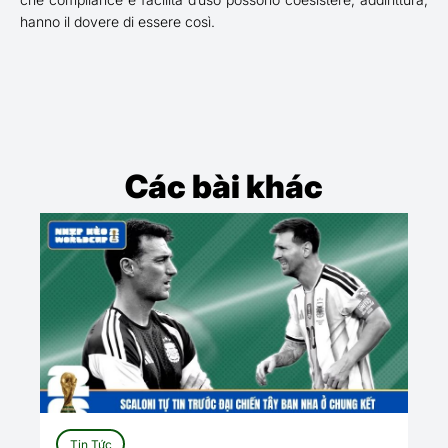
hanno il dovere di essere così.
Các bài khác
Tin Tức