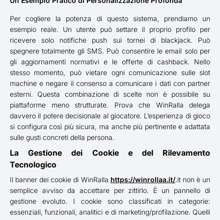
Un Esempio Pratico di Personalizzazione Profonda
Per cogliere la potenza di questo sistema, prendiamo un
esempio reale. Un utente può settare il proprio profilo per
ricevere solo notifiche push sui tornei di blackjack. Può
spegnere totalmente gli SMS. Può consentire le email solo per
gli aggiornamenti normativi e le offerte di cashback. Nello
stesso momento, può vietare ogni comunicazione sulle slot
machine e negare il consenso a comunicare i dati con partner
esterni. Questa combinazione di scelte non è possibile su
piattaforme meno strutturate. Prova che WinRalla delega
davvero il potere decisionale al giocatore. L’esperienza di gioco
si configura così più sicura, ma anche più pertinente e adattata
sulle gusti concreti della persona.
La Gestione dei Cookie e del Rilevamento
Tecnologico
Il banner dei cookie di WinRalla
https://winrollaa.it/
.it non è un
semplice avviso da accettare per zittirlo. È un pannello di
gestione evoluto. I cookie sono classificati in categorie:
essenziali, funzionali, analitici e di marketing/profilazione. Quelli