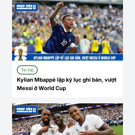
Tin Tức
Kylian Mbappé lập kỷ lục ghi bàn, vượt
Messi ở World Cup