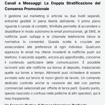
Canali e Messaggi: La Doppia Stratificazione del
Consenso Promozionale
Il gestione sul marketing si articola su due livelli separati,
entrambi gestibili in piena libertà dall’utente. Il primo piano
riguarda il canale di contatto. WinRalla permette di accendere o
disabilitare in modo autonomo le email promozionali, gli SMS, le
notifiche push sull’app e le chiamate telefoniche (dove la
normativa lo consente). Questa scelta è cruciale per
assecondare alle preferenze di ogni individuo. Qualcuno
apprezza le email ma ritiene invadenti le notifiche push sul
telefono. Il secondo aspetto, ancora più approfondito, concerne
il contenuto particolare delle comunicazioni. È possibile
iscriverti solo alle notifiche sui bonus di deposito, tralasciando
quelle sui tornei a tempo. Altrimenti puoi richiedere di essere
avvisato solo sul lancio di nuovi giochi da tavolo. Un comando
dedicato controlla anche la cessione dei dati con partner
commerciali selezionati per offerte di terze parti. Questo punto,
spesso nascosto o confuso nelle politiche di altri operatori, qui è
reso trasparente.