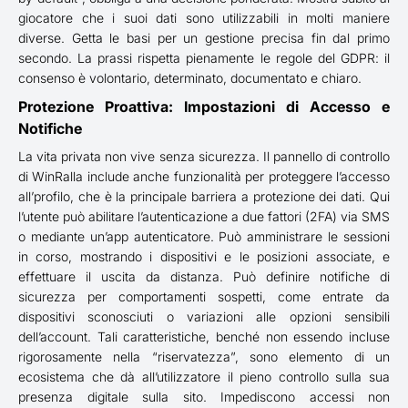
giocatore che i suoi dati sono utilizzabili in molti maniere
diverse. Getta le basi per un gestione precisa fin dal primo
secondo. La prassi rispetta pienamente le regole del GDPR: il
consenso è volontario, determinato, documentato e chiaro.
Protezione Proattiva: Impostazioni di Accesso e
Notifiche
La vita privata non vive senza sicurezza. Il pannello di controllo
di WinRalla include anche funzionalità per proteggere l’accesso
all’profilo, che è la principale barriera a protezione dei dati. Qui
l’utente può abilitare l’autenticazione a due fattori (2FA) via SMS
o mediante un’app autenticatore. Può amministrare le sessioni
in corso, mostrando i dispositivi e le posizioni associate, e
effettuare il uscita da distanza. Può definire notifiche di
sicurezza per comportamenti sospetti, come entrate da
dispositivi sconosciuti o variazioni alle opzioni sensibili
dell’account. Tali caratteristiche, benché non essendo incluse
rigorosamente nella “riservatezza”, sono elemento di un
ecosistema che dà all’utilizzatore il pieno controllo sulla sua
presenza digitale sulla sito. Impediscono accessi non