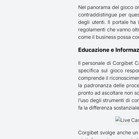
Nel panorama del gioco onl
contraddistingue per ques
degli utenti. Il portale 
regolamenti che vanno oltr
come il business possa conci
Educazione e Informaz
Il personale di Corgibet Ca
specifica sul gioco resp
comprende il riconoscimen
la padronanza delle proce
pronto ad ascoltare non so
l’uso degli strumenti di c
fa la differenza sostanziale
Corgibet svolge anche un r