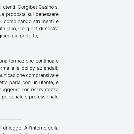
 utenti. Corgibet Casino si
sua proposta sul benessere
le, combinando strumenti e
italiano, Corgibet dimostra
gioco più protetto,
ne una formazione continua e
rma alle policy aziendali;
omunicazione comprensiva e
tto parla con un utente, è
 suggerire con riservatezza
o personale e professionale
di legge. All’interno della