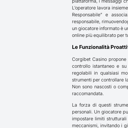
piattaforma, i messaggi ch
L’operatore lavora insiem
Responsabile” e associaz
responsabile, rimuovendogli
un giocatore informato è un
online più equilibrato per tu
Le Funzionalità Proatti
Corgibet Casino propone a
controllo istantaneo e su 
regolabili in qualsiasi mom
strumenti per controllare l
Non sono nascosti o compl
raccomandata.
La forza di questi strume
personali. Un giocatore p
impostare limiti struttural
meccanismi, invitando i gi