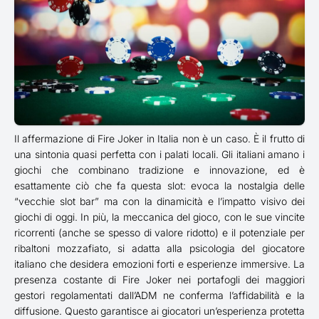
Il affermazione di Fire Joker in Italia non è un caso. È il frutto di
una sintonia quasi perfetta con i palati locali. Gli italiani amano i
giochi che combinano tradizione e innovazione, ed è
esattamente ciò che fa questa slot: evoca la nostalgia delle
“vecchie slot bar” ma con la dinamicità e l’impatto visivo dei
giochi di oggi. In più, la meccanica del gioco, con le sue vincite
ricorrenti (anche se spesso di valore ridotto) e il potenziale per
ribaltoni mozzafiato, si adatta alla psicologia del giocatore
italiano che desidera emozioni forti e esperienze immersive. La
presenza costante di Fire Joker nei portafogli dei maggiori
gestori regolamentati dall’ADM ne conferma l’affidabilità e la
diffusione. Questo garantisce ai giocatori un’esperienza protetta