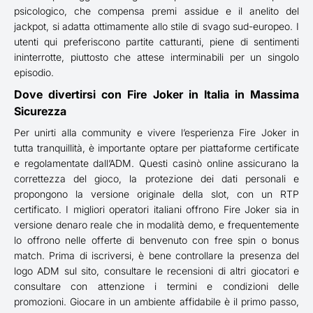
psicologico, che compensa premi assidue e il anelito del
jackpot, si adatta ottimamente allo stile di svago sud-europeo. I
utenti qui preferiscono partite catturanti, piene di sentimenti
ininterrotte, piuttosto che attese interminabili per un singolo
episodio.
Dove divertirsi con Fire Joker in Italia in Massima
Sicurezza
Per unirti alla community e vivere l’esperienza Fire Joker in
tutta tranquillità, è importante optare per piattaforme certificate
e regolamentate dall’ADM. Questi casinò online assicurano la
correttezza del gioco, la protezione dei dati personali e
propongono la versione originale della slot, con un RTP
certificato. I migliori operatori italiani offrono Fire Joker sia in
versione denaro reale che in modalità demo, e frequentemente
lo offrono nelle offerte di benvenuto con free spin o bonus
match. Prima di iscriversi, è bene controllare la presenza del
logo ADM sul sito, consultare le recensioni di altri giocatori e
consultare con attenzione i termini e condizioni delle
promozioni. Giocare in un ambiente affidabile è il primo passo,