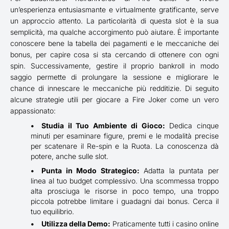
un’esperienza entusiasmante e virtualmente gratificante, serve
un approccio attento. La particolarità di questa slot è la sua
semplicità, ma qualche accorgimento può aiutare. È importante
conoscere bene la tabella dei pagamenti e le meccaniche dei
bonus, per capire cosa si sta cercando di ottenere con ogni
spin. Successivamente, gestire il proprio bankroll in modo
saggio permette di prolungare la sessione e migliorare le
chance di innescare le meccaniche più redditizie. Di seguito
alcune strategie utili per giocare a Fire Joker come un vero
appassionato:
Studia il Tuo Ambiente di Gioco:
Dedica cinque
minuti per esaminare figure, premi e le modalità precise
per scatenare il Re-spin e la Ruota. La conoscenza dà
potere, anche sulle slot.
Punta in Modo Strategico:
Adatta la puntata per
linea al tuo budget complessivo. Una scommessa troppo
alta prosciuga le risorse in poco tempo, una troppo
piccola potrebbe limitare i guadagni dai bonus. Cerca il
tuo equilibrio.
Utilizza della Demo:
Praticamente tutti i casino online