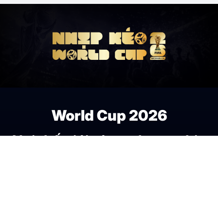
World Cup 2026
Nơi thế giới cùng chung nhịp
đập bóng đá.
Fan Zone
Theo nhịp kèo World