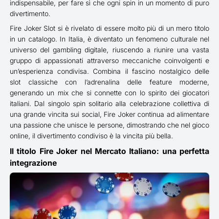
indispensabile, per fare sì che ogni spin in un momento di puro
divertimento.
Fire Joker Slot si è rivelato di essere molto più di un mero titolo
in un catalogo. In Italia, è diventato un fenomeno culturale nel
universo del gambling digitale, riuscendo a riunire una vasta
gruppo di appassionati attraverso meccaniche coinvolgenti e
un’esperienza condivisa. Combina il fascino nostalgico delle
slot classiche con l’adrenalina delle feature moderne,
generando un mix che si connette con lo spirito dei giocatori
italiani. Dal singolo spin solitario alla celebrazione collettiva di
una grande vincita sui social, Fire Joker continua ad alimentare
una passione che unisce le persone, dimostrando che nel gioco
online, il divertimento condiviso è la vincita più bella.
Il titolo Fire Joker nel Mercato Italiano: una perfetta
integrazione