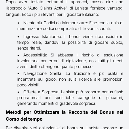
Dopo aver testato entrambi i approcci, posso dire che
l’approccio “Auto Claims Active” di Lanista fornisce vantaggi
tangibili. Ecco i più rilevanti per il giocatore italiano:
Niente più Codici da Memorizzare: Fine con la noia di
memorizzare codici complicati o di trovarli scaduti.
Ingresso Istantaneo: Il bonus viene riconosciuto in
tempo reale, dandovi la possibilità di giocare subito,
senza ritardi.
Accessibilità: Si abbassa il rischio di esclusione
involontaria per errori di digitazione, così tutti gli utenti
aventi diritto ottengono quanto promesso.
Navigazione Snella: La fruizione è più pulita e
incentrata sul gioco, non sulla ricerca alle promozioni
poco visibili.
Offerte a Sorpresa: Lanista può proporre bonus flash
programmati per specifiche categorie di giocatori,
generando momenti di gradevole sorpresa.
Metodi per Ottimizzare la Raccolta dei Bonus nel
Corso del tempo
Per divenire veri collezionisti di bonus su Lanista, occorre un