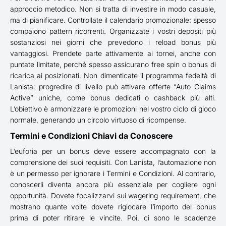
approccio metodico. Non si tratta di investire in modo casuale,
ma di pianificare. Controllate il calendario promozionale: spesso
compaiono pattern ricorrenti. Organizzate i vostri depositi più
sostanziosi nei giorni che prevedono i reload bonus più
vantaggiosi. Prendete parte attivamente ai tornei, anche con
puntate limitate, perché spesso assicurano free spin o bonus di
ricarica ai posizionati. Non dimenticate il programma fedeltà di
Lanista: progredire di livello può attivare offerte “Auto Claims
Active” uniche, come bonus dedicati o cashback più alti.
L’obiettivo è armonizzare le promozioni nel vostro ciclo di gioco
normale, generando un circolo virtuoso di ricompense.
Termini e Condizioni Chiavi da Conoscere
L’euforia per un bonus deve essere accompagnato con la
comprensione dei suoi requisiti. Con Lanista, l’automazione non
è un permesso per ignorare i Termini e Condizioni. Al contrario,
conoscerli diventa ancora più essenziale per cogliere ogni
opportunità. Dovete focalizzarvi sui wagering requirement, che
mostrano quante volte dovete rigiocare l’importo del bonus
prima di poter ritirare le vincite. Poi, ci sono le scadenze