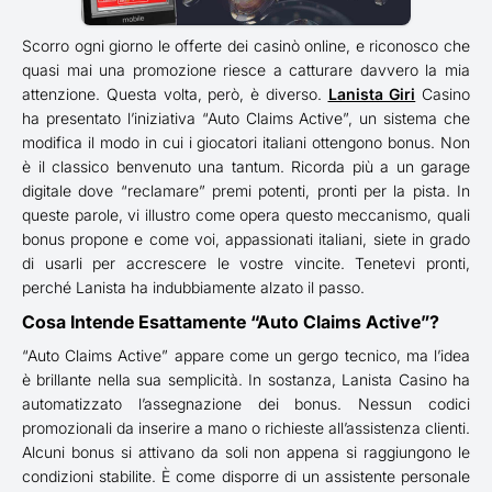
Scorro ogni giorno le offerte dei casinò online, e riconosco che
quasi mai una promozione riesce a catturare davvero la mia
attenzione. Questa volta, però, è diverso.
Lanista Giri
Casino
ha presentato l’iniziativa “Auto Claims Active”, un sistema che
modifica il modo in cui i giocatori italiani ottengono bonus. Non
è il classico benvenuto una tantum. Ricorda più a un garage
digitale dove “reclamare” premi potenti, pronti per la pista. In
queste parole, vi illustro come opera questo meccanismo, quali
bonus propone e come voi, appassionati italiani, siete in grado
di usarli per accrescere le vostre vincite. Tenetevi pronti,
perché Lanista ha indubbiamente alzato il passo.
Cosa Intende Esattamente “Auto Claims Active”?
“Auto Claims Active” appare come un gergo tecnico, ma l’idea
è brillante nella sua semplicità. In sostanza, Lanista Casino ha
automatizzato l’assegnazione dei bonus. Nessun codici
promozionali da inserire a mano o richieste all’assistenza clienti.
Alcuni bonus si attivano da soli non appena si raggiungono le
condizioni stabilite. È come disporre di un assistente personale