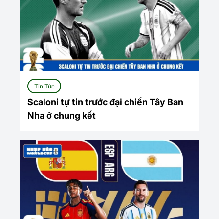
Tin Tức
Scaloni tự tin trước đại chiến Tây Ban
Nha ở chung kết