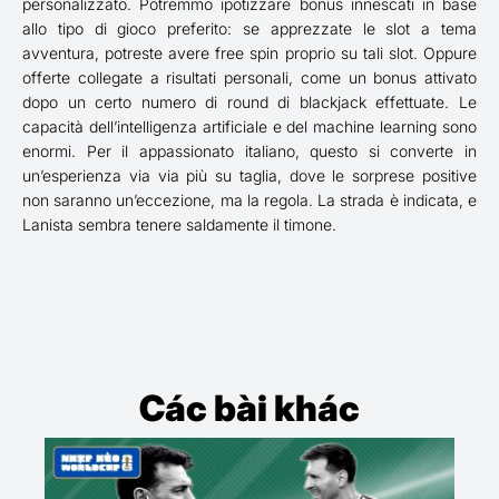
personalizzato. Potremmo ipotizzare bonus innescati in base
allo tipo di gioco preferito: se apprezzate le slot a tema
avventura, potreste avere free spin proprio su tali slot. Oppure
offerte collegate a risultati personali, come un bonus attivato
dopo un certo numero di round di blackjack effettuate. Le
capacità dell’intelligenza artificiale e del machine learning sono
enormi. Per il appassionato italiano, questo si converte in
un’esperienza via via più su taglia, dove le sorprese positive
non saranno un’eccezione, ma la regola. La strada è indicata, e
Lanista sembra tenere saldamente il timone.
Các bài khác