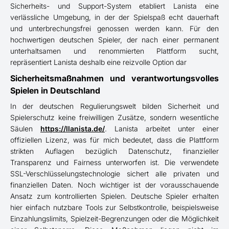
Sicherheits- und Support-System etabliert Lanista eine
verlässliche Umgebung, in der der Spielspaß echt dauerhaft
und unterbrechungsfrei genossen werden kann. Für den
hochwertigen deutschen Spieler, der nach einer permanent
unterhaltsamen und renommierten Plattform sucht,
repräsentiert Lanista deshalb eine reizvolle Option dar
Sicherheitsmaßnahmen und verantwortungsvolles
Spielen in Deutschland
In der deutschen Regulierungswelt bilden Sicherheit und
Spielerschutz keine freiwilligen Zusätze, sondern wesentliche
Säulen
https://llanista.de/
. Lanista arbeitet unter einer
offiziellen Lizenz, was für mich bedeutet, dass die Plattform
strikten Auflagen bezüglich Datenschutz, finanzieller
Transparenz und Fairness unterworfen ist. Die verwendete
SSL-Verschlüsselungstechnologie sichert alle privaten und
finanziellen Daten. Noch wichtiger ist der vorausschauende
Ansatz zum kontrollierten Spielen. Deutsche Spieler erhalten
hier einfach nutzbare Tools zur Selbstkontrolle, beispielsweise
Einzahlungslimits, Spielzeit-Begrenzungen oder die Möglichkeit