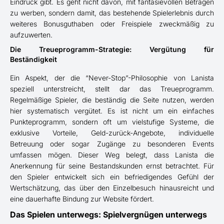
Eindruck gibt. Es geht nicht davon, mit fantasievollen Beträgen
zu werben, sondern damit, das bestehende Spielerlebnis durch
weiteres Bonusguthaben oder Freispiele zweckmäßig zu
aufzuwerten.
Die Treueprogramm-Strategie: Vergütung für
Beständigkeit
Ein Aspekt, der die “Never-Stop”-Philosophie von Lanista
speziell unterstreicht, stellt dar das Treueprogramm.
Regelmäßige Spieler, die beständig die Seite nutzen, werden
hier systematisch vergütet. Es ist nicht um ein einfaches
Punkteprogramm, sondern oft um vielstufige Systeme, die
exklusive Vorteile, Geld-zurück-Angebote, individuelle
Betreuung oder sogar Zugänge zu besonderen Events
umfassen mögen. Dieser Weg belegt, dass Lanista die
Anerkennung für seine Bestandskunden ernst betrachtet. Für
den Spieler entwickelt sich ein befriedigendes Gefühl der
Wertschätzung, das über den Einzelbesuch hinausreicht und
eine dauerhafte Bindung zur Website fördert.
Das Spielen unterwegs: Spielvergnügen unterwegs