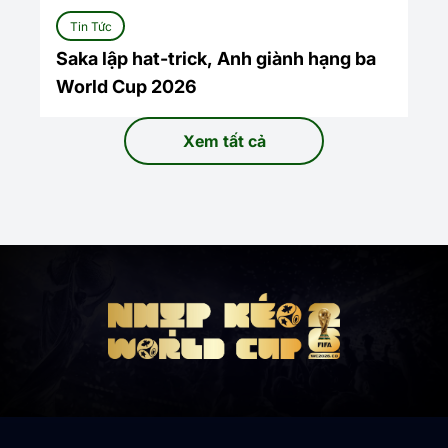
Tin Tức
Saka lập hat-trick, Anh giành hạng ba
World Cup 2026
Xem tất cả