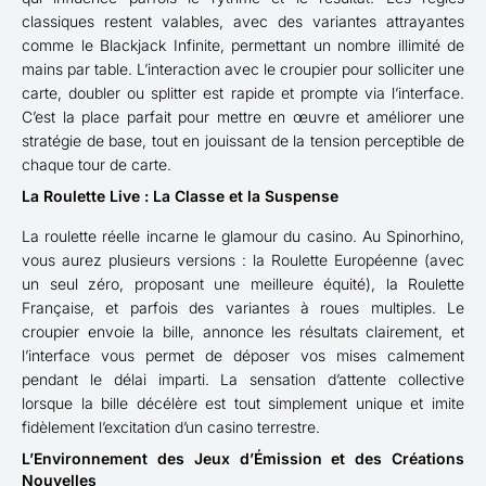
classiques restent valables, avec des variantes attrayantes
comme le Blackjack Infinite, permettant un nombre illimité de
mains par table. L’interaction avec le croupier pour solliciter une
carte, doubler ou splitter est rapide et prompte via l’interface.
C’est la place parfait pour mettre en œuvre et améliorer une
stratégie de base, tout en jouissant de la tension perceptible de
chaque tour de carte.
La Roulette Live : La Classe et la Suspense
La roulette réelle incarne le glamour du casino. Au Spinorhino,
vous aurez plusieurs versions : la Roulette Européenne (avec
un seul zéro, proposant une meilleure équité), la Roulette
Française, et parfois des variantes à roues multiples. Le
croupier envoie la bille, annonce les résultats clairement, et
l’interface vous permet de déposer vos mises calmement
pendant le délai imparti. La sensation d’attente collective
lorsque la bille décélère est tout simplement unique et imite
fidèlement l’excitation d’un casino terrestre.
L’Environnement des Jeux d’Émission et des Créations
Nouvelles