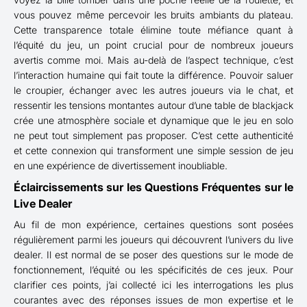
vous pouvez même percevoir les bruits ambiants du plateau.
Cette transparence totale élimine toute méfiance quant à
l’équité du jeu, un point crucial pour de nombreux joueurs
avertis comme moi. Mais au-delà de l’aspect technique, c’est
l’interaction humaine qui fait toute la différence. Pouvoir saluer
le croupier, échanger avec les autres joueurs via le chat, et
ressentir les tensions montantes autour d’une table de blackjack
crée une atmosphère sociale et dynamique que le jeu en solo
ne peut tout simplement pas proposer. C’est cette authenticité
et cette connexion qui transforment une simple session de jeu
en une expérience de divertissement inoubliable.
Éclaircissements sur les Questions Fréquentes sur le
Live Dealer
Au fil de mon expérience, certaines questions sont posées
régulièrement parmi les joueurs qui découvrent l’univers du live
dealer. Il est normal de se poser des questions sur le mode de
fonctionnement, l’équité ou les spécificités de ces jeux. Pour
clarifier ces points, j’ai collecté ici les interrogations les plus
courantes avec des réponses issues de mon expertise et le