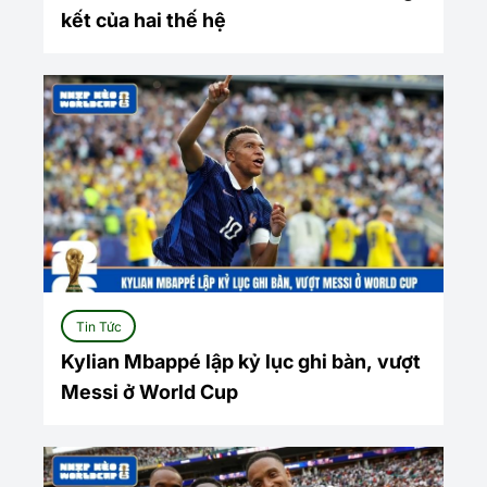
kết của hai thế hệ
Tin Tức
Kylian Mbappé lập kỷ lục ghi bàn, vượt
Messi ở World Cup