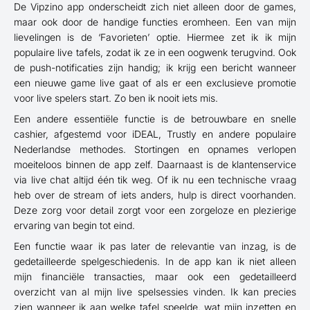
De Vipzino app onderscheidt zich niet alleen door de games,
maar ook door de handige functies eromheen. Een van mijn
lievelingen is de ‘Favorieten’ optie. Hiermee zet ik ik mijn
populaire live tafels, zodat ik ze in een oogwenk terugvind. Ook
de push-notificaties zijn handig; ik krijg een bericht wanneer
een nieuwe game live gaat of als er een exclusieve promotie
voor live spelers start. Zo ben ik nooit iets mis.
Een andere essentiële functie is de betrouwbare en snelle
cashier, afgestemd voor iDEAL, Trustly en andere populaire
Nederlandse methodes. Stortingen en opnames verlopen
moeiteloos binnen de app zelf. Daarnaast is de klantenservice
via live chat altijd één tik weg. Of ik nu een technische vraag
heb over de stream of iets anders, hulp is direct voorhanden.
Deze zorg voor detail zorgt voor een zorgeloze en plezierige
ervaring van begin tot eind.
Een functie waar ik pas later de relevantie van inzag, is de
gedetailleerde spelgeschiedenis. In de app kan ik niet alleen
mijn financiële transacties, maar ook een gedetailleerd
overzicht van al mijn live spelsessies vinden. Ik kan precies
zien wanneer ik aan welke tafel speelde, wat mijn inzetten en