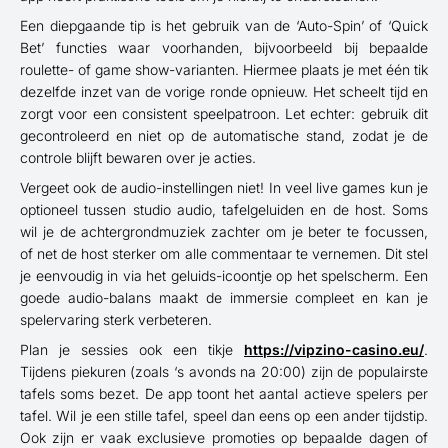
Een diepgaande tip is het gebruik van de ‘Auto-Spin’ of ‘Quick
Bet’ functies waar voorhanden, bijvoorbeeld bij bepaalde
roulette- of game show-varianten. Hiermee plaats je met één tik
dezelfde inzet van de vorige ronde opnieuw. Het scheelt tijd en
zorgt voor een consistent speelpatroon. Let echter: gebruik dit
gecontroleerd en niet op de automatische stand, zodat je de
controle blijft bewaren over je acties.
Vergeet ook de audio-instellingen niet! In veel live games kun je
optioneel tussen studio audio, tafelgeluiden en de host. Soms
wil je de achtergrondmuziek zachter om je beter te focussen,
of net de host sterker om alle commentaar te vernemen. Dit stel
je eenvoudig in via het geluids-icoontje op het spelscherm. Een
goede audio-balans maakt de immersie compleet en kan je
spelervaring sterk verbeteren.
Plan je sessies ook een tikje
https://vipzino-casino.eu/
.
Tijdens piekuren (zoals ‘s avonds na 20:00) zijn de populairste
tafels soms bezet. De app toont het aantal actieve spelers per
tafel. Wil je een stille tafel, speel dan eens op een ander tijdstip.
Ook zijn er vaak exclusieve promoties op bepaalde dagen of