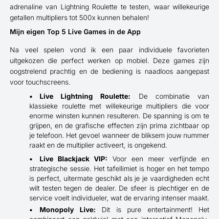
adrenaline van Lightning Roulette te testen, waar willekeurige
getallen multipliers tot 500x kunnen behalen!
Mijn eigen Top 5 Live Games in de App
Na veel spelen vond ik een paar individuele favorieten
uitgekozen die perfect werken op mobiel. Deze games zijn
oogstrelend prachtig en de bediening is naadloos aangepast
voor touchscreens.
Live Lightning Roulette:
De combinatie van
klassieke roulette met willekeurige multipliers die voor
enorme winsten kunnen resulteren. De spanning is om te
grijpen, en de grafische effecten zijn prima zichtbaar op
je telefoon. Het gevoel wanneer de bliksem jouw nummer
raakt en de multiplier activeert, is ongekend.
Live Blackjack VIP:
Voor een meer verfijnde en
strategische sessie. Het tafellimiet is hoger en het tempo
is perfect, uitermate geschikt als je je vaardigheden echt
wilt testen tegen de dealer. De sfeer is plechtiger en de
service voelt individueler, wat de ervaring intenser maakt.
Monopoly Live:
Dit is pure entertainment! Het