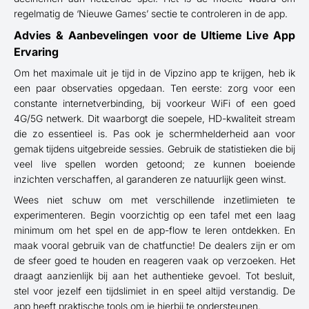
regelmatig de ‘Nieuwe Games’ sectie te controleren in de app.
Advies & Aanbevelingen voor de Ultieme Live App
Ervaring
Om het maximale uit je tijd in de Vipzino app te krijgen, heb ik
een paar observaties opgedaan. Ten eerste: zorg voor een
constante internetverbinding, bij voorkeur WiFi of een goed
4G/5G netwerk. Dit waarborgt die soepele, HD-kwaliteit stream
die zo essentieel is. Pas ook je schermhelderheid aan voor
gemak tijdens uitgebreide sessies. Gebruik de statistieken die bij
veel live spellen worden getoond; ze kunnen boeiende
inzichten verschaffen, al garanderen ze natuurlijk geen winst.
Wees niet schuw om met verschillende inzetlimieten te
experimenteren. Begin voorzichtig op een tafel met een laag
minimum om het spel en de app-flow te leren ontdekken. En
maak vooral gebruik van de chatfunctie! De dealers zijn er om
de sfeer goed te houden en reageren vaak op verzoeken. Het
draagt aanzienlijk bij aan het authentieke gevoel. Tot besluit,
stel voor jezelf een tijdslimiet in en speel altijd verstandig. De
app heeft praktische tools om je hierbij te ondersteunen.