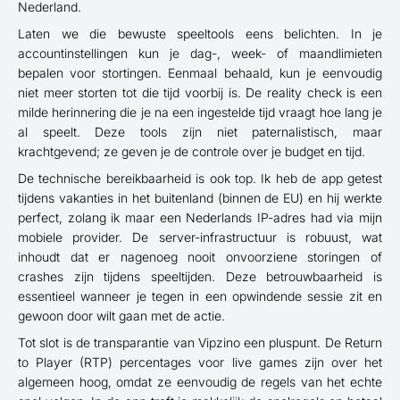
Nederland.
Laten we die bewuste speeltools eens belichten. In je
accountinstellingen kun je dag-, week- of maandlimieten
bepalen voor stortingen. Eenmaal behaald, kun je eenvoudig
niet meer storten tot die tijd voorbij is. De reality check is een
milde herinnering die je na een ingestelde tijd vraagt hoe lang je
al speelt. Deze tools zijn niet paternalistisch, maar
krachtgevend; ze geven je de controle over je budget en tijd.
De technische bereikbaarheid is ook top. Ik heb de app getest
tijdens vakanties in het buitenland (binnen de EU) en hij werkte
perfect, zolang ik maar een Nederlands IP-adres had via mijn
mobiele provider. De server-infrastructuur is robuust, wat
inhoudt dat er nagenoeg nooit onvoorziene storingen of
crashes zijn tijdens speeltijden. Deze betrouwbaarheid is
essentieel wanneer je tegen in een opwindende sessie zit en
gewoon door wilt gaan met de actie.
Tot slot is de transparantie van Vipzino een pluspunt. De Return
to Player (RTP) percentages voor live games zijn over het
algemeen hoog, omdat ze eenvoudig de regels van het echte