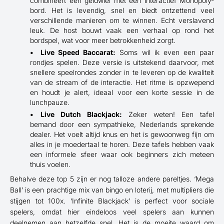
combineert een geldwiel met een interactief Monopoly-
bord. Het is levendig, snel en biedt ontzettend veel
verschillende manieren om te winnen. Echt verslavend
leuk. De host bouwt vaak een verhaal op rond het
bordspel, wat voor meer betrokkenheid zorgt.
Live Speed Baccarat:
Soms wil ik even een paar
rondjes spelen. Deze versie is uitstekend daarvoor, met
snellere speelrondes zonder in te leveren op de kwaliteit
van de stream of de interactie. Het ritme is opzwepend
en houdt je alert, ideaal voor een korte sessie in de
lunchpauze.
Live Dutch Blackjack:
Zeker weten! Een tafel
bemand door een sympathieke, Nederlands sprekende
dealer. Het voelt altijd knus en het is gewoonweg fijn om
alles in je moedertaal te horen. Deze tafels hebben vaak
een informele sfeer waar ook beginners zich meteen
thuis voelen.
Behalve deze top 5 zijn er nog talloze andere pareltjes. ‘Mega
Ball’ is een prachtige mix van bingo en loterij, met multipliers die
stijgen tot 100x. ‘Infinite Blackjack’ is perfect voor sociale
spelers, omdat hier eindeloos veel spelers aan kunnen
deelnemen aan hetzelfde spel. Het is de moeite waard om