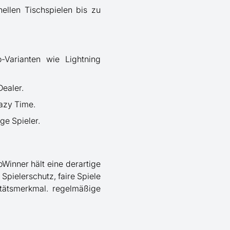
nellen Tischspielen bis zu
-Varianten wie Lightning
Dealer.
azy Time.
ge Spieler.
oWinner hält eine derartige
 Spielerschutz, faire Spiele
itätsmerkmal. regelmäßige