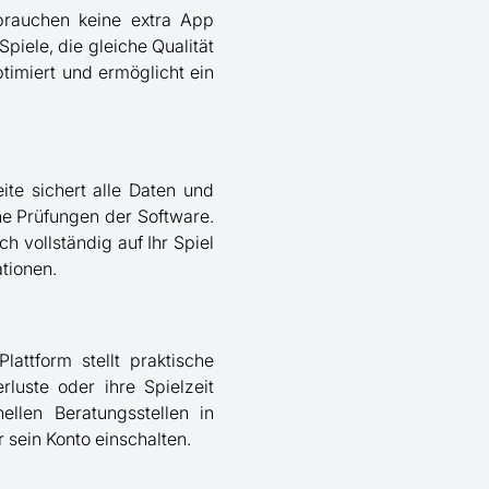
brauchen keine extra App
Spiele, die gleiche Qualität
timiert und ermöglicht ein
ite sichert alle Daten und
e Prüfungen der Software.
h vollständig auf Ihr Spiel
ationen.
attform stellt praktische
rluste oder ihre Spielzeit
ellen Beratungsstellen in
 sein Konto einschalten.