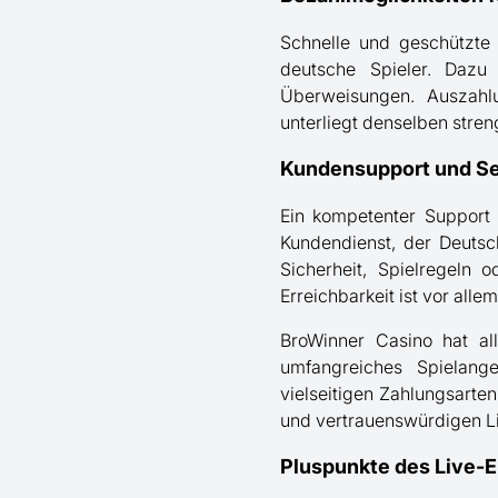
Schnelle und geschützte 
deutsche Spieler. Dazu
Überweisungen. Auszahlu
unterliegt denselben stre
Kundensupport und Se
Ein kompetenter Support 
Kundendienst, der Deutsc
Sicherheit, Spielregeln 
Erreichbarkeit ist vor alle
BroWinner Casino hat a
umfangreiches Spielange
vielseitigen Zahlungsarte
und vertrauenswürdigen Liv
Pluspunkte des Live-E