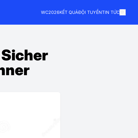
WC2026
KẾT QUẢ
ĐỘI TUYỂN
TIN TỨC
 Sicher
nner