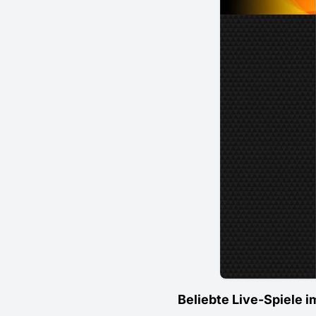
Beliebte Live-Spiele i