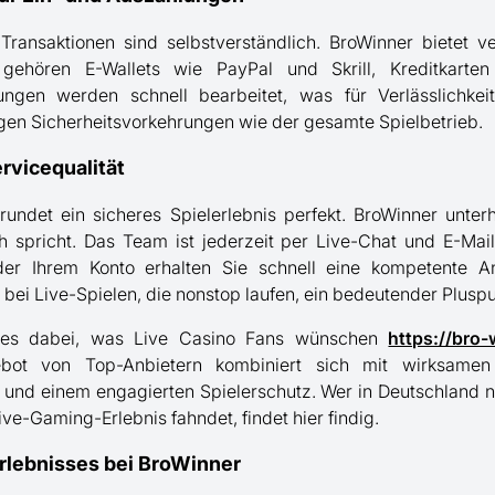
Transaktionen sind selbstverständlich. BroWinner bietet v
 gehören E-Wallets wie PayPal und Skrill, Kreditkarte
ngen werden schnell bearbeitet, was für Verlässlichkeit
ngen Sicherheitsvorkehrungen wie der gesamte Spielbetrieb.
rvicequalität
rundet ein sicheres Spielerlebnis perfekt. BroWinner unter
h spricht. Das Team ist jederzeit per Live-Chat und E-Mail
oder Ihrem Konto erhalten Sie schnell eine kompetente 
m bei Live-Spielen, die nonstop laufen, ein bedeutender Pluspu
lles dabei, was Live Casino Fans wünschen
https://bro-
bot von Top-Anbietern kombiniert sich mit wirksamen 
n und einem engagierten Spielerschutz. Wer in Deutschland
e-Gaming-Erlebnis fahndet, findet hier findig.
rlebnisses bei BroWinner