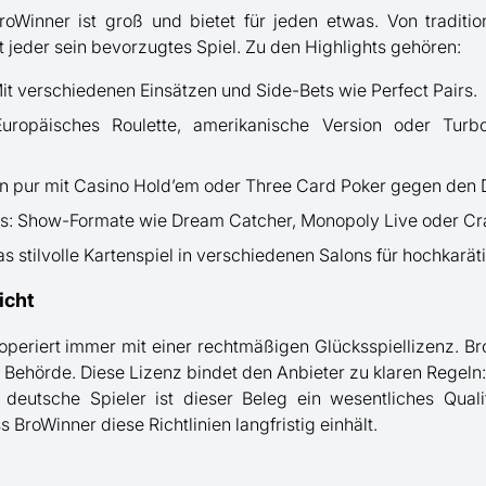
roWinner ist groß und bietet für jeden etwas. Von traditio
 jeder sein bevorzugtes Spiel. Zu den Highlights gehören:
Mit verschiedenen Einsätzen und Side-Bets wie Perfect Pairs.
Europäisches Roulette, amerikanische Version oder Turbo
on pur mit Casino Hold’em oder Three Card Poker gegen den 
: Show-Formate wie Dream Catcher, Monopoly Live oder Cr
s stilvolle Kartenspiel in verschiedenen Salons für hochkaräti
icht
 operiert immer mit einer rechtmäßigen Glücksspiellizenz. Br
n Behörde. Diese Lizenz bindet den Anbieter zu klaren Regeln:
 deutsche Spieler ist dieser Beleg ein wesentliches Qual
s BroWinner diese Richtlinien langfristig einhält.