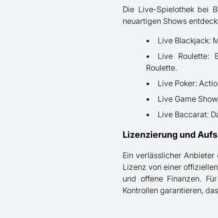
Die Live-Spielothek bei B
neuartigen Shows entdeckt
Live Blackjack: 
Live Roulette: 
Roulette.
Live Poker: Acti
Live Game Shows
Live Baccarat: Da
Lizenzierung und Aufs
Ein verlässlicher Anbieter
Lizenz von einer offizielle
und offene Finanzen. Für
Kontrollen garantieren, das