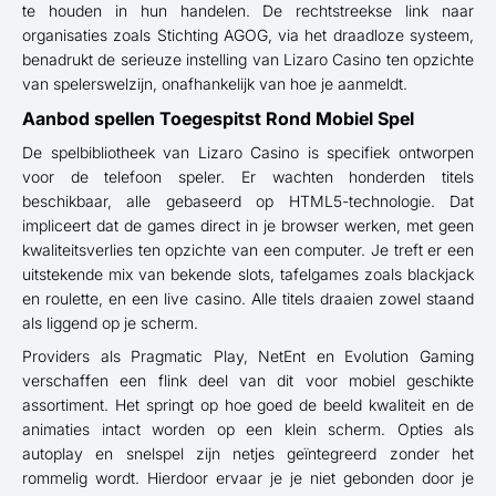
te houden in hun handelen. De rechtstreekse link naar
organisaties zoals Stichting AGOG, via het draadloze systeem,
benadrukt de serieuze instelling van Lizaro Casino ten opzichte
van spelerswelzijn, onafhankelijk van hoe je aanmeldt.
Aanbod spellen Toegespitst Rond Mobiel Spel
De spelbibliotheek van Lizaro Casino is specifiek ontworpen
voor de telefoon speler. Er wachten honderden titels
beschikbaar, alle gebaseerd op HTML5-technologie. Dat
impliceert dat de games direct in je browser werken, met geen
kwaliteitsverlies ten opzichte van een computer. Je treft er een
uitstekende mix van bekende slots, tafelgames zoals blackjack
en roulette, en een live casino. Alle titels draaien zowel staand
als liggend op je scherm.
Providers als Pragmatic Play, NetEnt en Evolution Gaming
verschaffen een flink deel van dit voor mobiel geschikte
assortiment. Het springt op hoe goed de beeld kwaliteit en de
animaties intact worden op een klein scherm. Opties als
autoplay en snelspel zijn netjes geïntegreerd zonder het
rommelig wordt. Hierdoor ervaar je je niet gebonden door je