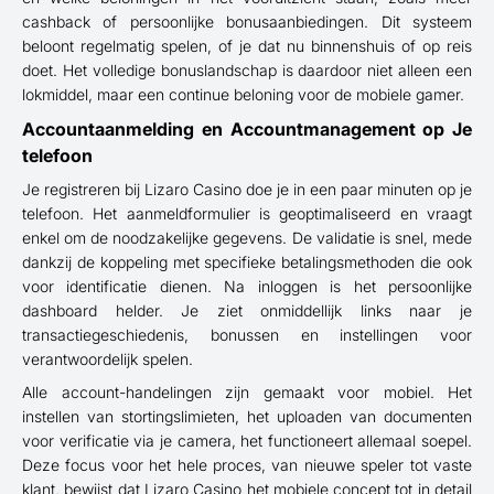
cashback of persoonlijke bonusaanbiedingen. Dit systeem
beloont regelmatig spelen, of je dat nu binnenshuis of op reis
doet. Het volledige bonuslandschap is daardoor niet alleen een
lokmiddel, maar een continue beloning voor de mobiele gamer.
Accountaanmelding en Accountmanagement op Je
telefoon
Je registreren bij Lizaro Casino doe je in een paar minuten op je
telefoon. Het aanmeldformulier is geoptimaliseerd en vraagt
enkel om de noodzakelijke gegevens. De validatie is snel, mede
dankzij de koppeling met specifieke betalingsmethoden die ook
voor identificatie dienen. Na inloggen is het persoonlijke
dashboard helder. Je ziet onmiddellijk links naar je
transactiegeschiedenis, bonussen en instellingen voor
verantwoordelijk spelen.
Alle account-handelingen zijn gemaakt voor mobiel. Het
instellen van stortingslimieten, het uploaden van documenten
voor verificatie via je camera, het functioneert allemaal soepel.
Deze focus voor het hele proces, van nieuwe speler tot vaste
klant, bewijst dat Lizaro Casino het mobiele concept tot in detail