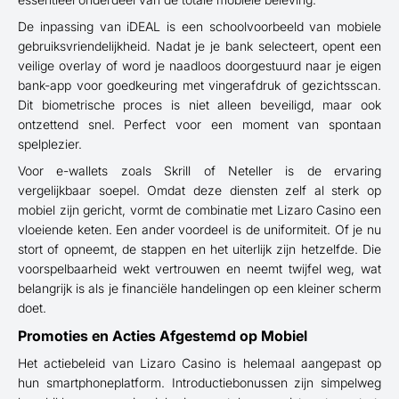
De inpassing van iDEAL is een schoolvoorbeeld van mobiele
gebruiksvriendelijkheid. Nadat je je bank selecteert, opent een
veilige overlay of word je naadloos doorgestuurd naar je eigen
bank-app voor goedkeuring met vingerafdruk of gezichtsscan.
Dit biometrische proces is niet alleen beveiligd, maar ook
ontzettend snel. Perfect voor een moment van spontaan
spelplezier.
Voor e-wallets zoals Skrill of Neteller is de ervaring
vergelijkbaar soepel. Omdat deze diensten zelf al sterk op
mobiel zijn gericht, vormt de combinatie met Lizaro Casino een
vloeiende keten. Een ander voordeel is de uniformiteit. Of je nu
stort of opneemt, de stappen en het uiterlijk zijn hetzelfde. Die
voorspelbaarheid wekt vertrouwen en neemt twijfel weg, wat
belangrijk is als je financiële handelingen op een kleiner scherm
doet.
Promoties en Acties Afgestemd op Mobiel
Het actiebeleid van Lizaro Casino is helemaal aangepast op
hun smartphoneplatform. Introductiebonussen zijn simpelweg