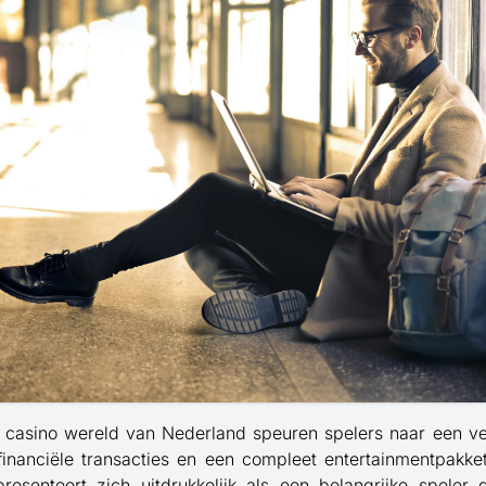
ine casino wereld van Nederland speuren spelers naar een 
 financiële transacties en een compleet entertainmentpakk
presenteert zich uitdrukkelijk als een belangrijke spele