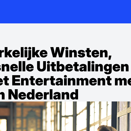
kelijke Winsten,
elle Uitbetalingen
t Entertainment me
n Nederland