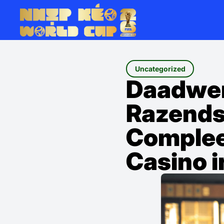
Uncategorized
Daadwer
Razendsn
Complee
Casino i