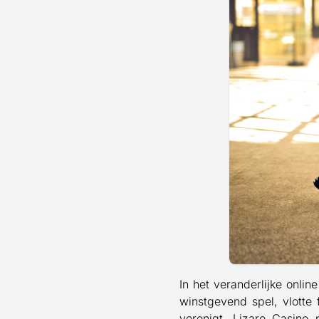
In het veranderlijke onl
winstgevend spel, vlotte
verenigt. Lizaro Casino 