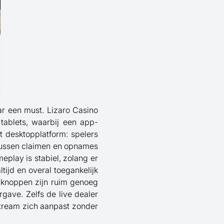
ar een must. Lizaro Casino
tablets, waarbij een app-
t desktopplatform: spelers
bonussen claimen en opnames
eplay is stabiel, zolang er
tijd en overal toegankelijk
k; knoppen zijn ruim genoeg
gave. Zelfs de live dealer
tream zich aanpast zonder