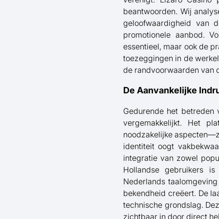
beantwoorden. Wij analys
geloofwaardigheid van 
promotionele aanbod. Vo
essentieel, maar ook de pr
toezeggingen in de werkel
de randvoorwaarden van 
De Aanvankelijke Indr
Gedurende het betreden va
vergemakkelijkt. Het pl
noodzakelijke aspecten—zo
identiteit oogt vakbekwaa
integratie van zowel popul
Hollandse gebruikers i
Nederlands taalomgeving 
bekendheid creëert. De laa
technische grondslag. Deze
zichtbaar in door direct h