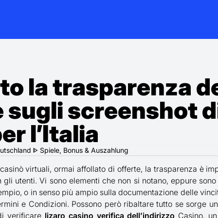
to la trasparenza de
e sugli screenshot d
r l’Italia
asinò virtuali, ormai affollato di offerte, la trasparenza è im
 gli utenti. Vi sono elementi che non si notano, eppure sono
empio, o in senso più ampio sulla documentazione delle vinci
rmini e Condizioni. Possono però ribaltare tutto se sorge u
i verificare
lizaro casino verifica dell’indirizzo
Casino, un