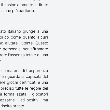
 il casinò ammette il diritto
sione più paritario.
cato italiano giunge a una
gorico come quanto alcuni
d aiutare l’utente. Questo
e personale per affrontare
però l’assenza totale di una
.
 in materia di trasparenza
he riguarda la capacità del
re giochi certificati e una
reciso tutte le regole del
 formalizzata, i giocatori
zzarne i lati positivi, ma
isolto presto.