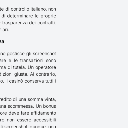
 di controllo italiano, non
 di determinare le proprie
 trasparenza dei contratti.
iari.
za
ine gestisce gli screenshot
are e le transazioni sono
rma di tutela. Un operatore
ioni giuste. Al contrario,
 Il casinò conserva tutti i
credito di una somma vinta,
i una scommessa. Un bonus
tore deve fare affidamento
ero non essere accessibili
gli screenshot, dunque, non