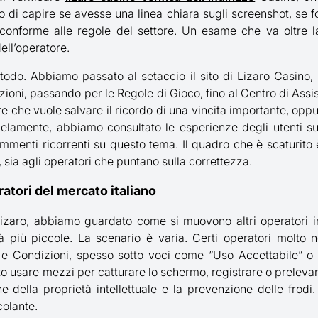
o di capire se avesse una linea chiara sugli screenshot, se 
 conforme alle regole del settore. Un esame che va oltre l
ell’operatore.
odo. Abbiamo passato al setaccio il sito di Lizaro Casino
zioni, passando per le Regole di Gioco, fino al Centro di Ass
ore che vuole salvare il ricordo di una vincita importante, o
lelamente, abbiamo consultato le esperienze degli utenti su
menti ricorrenti su questo tema. Il quadro che è scaturito è
e, sia agli operatori che puntano sulla correttezza.
atori del mercato italiano
Lizaro, abbiamo guardato come si muovono altri operatori in 
ltà più piccole. La scenario è varia. Certi operatori molto
 e Condizioni, spesso sotto voci come “Uso Accettabile” o “
o usare mezzi per catturare lo schermo, registrare o prelevar
e della proprietà intellettuale e la prevenzione delle frodi.
colante.