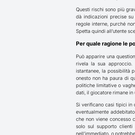
Questi rischi sono più gra
dà indicazioni precise su
regole interne, purché non
Spetta quindi all’utente sce
Per quale ragione le p
Può apparire una questione
rivela la sua approccio.
istantanee, la possibilità
onesto non ha paura di qu
politiche limitative o vag
dati, il giocatore rimane i
Si verificano casi tipici 
eventualmente addebitato
che non viene concesso co
solo sul supporto clienti
nell’immediato, o potrebbe