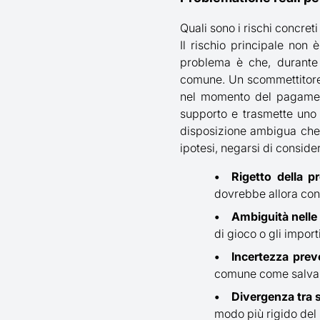
Quali sono i rischi concret
Il rischio principale non 
problema è che, durante
comune. Un scommettitore 
nel momento del pagamento
supporto e trasmette uno 
disposizione ambigua che 
ipotesi, negarsi di conside
Rigetto della 
dovrebbe allora cont
Ambiguità nelle
di gioco o gli impor
Incertezza prev
comune come salvare
Divergenza tra se
modo più rigido del s