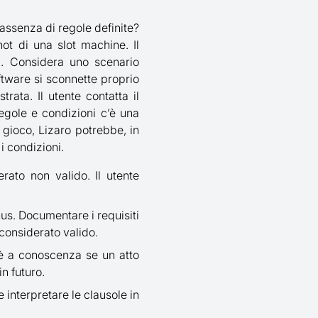
’assenza di regole definite?
hot di una slot machine. Il
. Considera uno scenario
tware si sconnette proprio
ata. Il utente contatta il
egole e condizioni c’è una
gioco, Lizaro potrebbe, in
i condizioni.
ato non valido. Il utente
s. Documentare i requisiti
considerato valido.
 è a conoscenza se un atto
n futuro.
 interpretare le clausole in