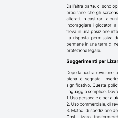
Dall’altra parte, ci sono o
precisano che gli screen
alterati. In casi rari, alc
incoraggiare i giocatori a
trova in una posizione int
La risposta permissiva d
permane in una terra di 
protezione legale.
Suggerimenti per Lizar
Dopo la nostra revisione,
piena è segnata. Inseri
significativo. Questa pol
linguaggio semplice. Dovre
1. Uso personale e per aiut
2. Uso commerciale, di reve
3. Metodi di spedizione deg
Così Lizaro trasformere