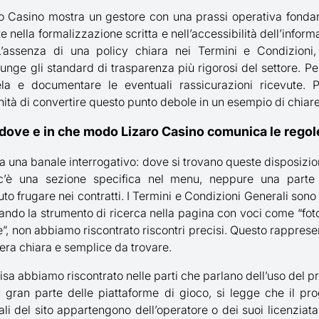
ro Casino mostra un gestore con una prassi operativa fonda
 nella formalizzazione scritta e nell’accessibilità dell’informa
assenza di una policy chiara nei Termini e Condizioni,
nge gli standard di trasparenza più rigorosi del settore. Per 
ela e documentare le eventuali rassicurazioni ricevute
nità di convertire questo punto debole in un esempio di chiare
: dove e in che modo Lizaro Casino comunica le regol
da una banale interrogativo: dove si trovano queste disposizio
n c’è una sezione specifica nel menu, neppure una parte i
o frugare nei contratti. I Termini e Condizioni Generali sono 
zando la strumento di ricerca nella pagina con voci come “foto
, non abbiamo riscontrato riscontri precisi. Questo rappresen
iera chiara e semplice da trovare.
isa abbiamo riscontrato nelle parti che parlano dell’uso del 
u gran parte delle piattaforme di gioco, si legge che il pr
li del sito appartengono dell’operatore o dei suoi licenziatari