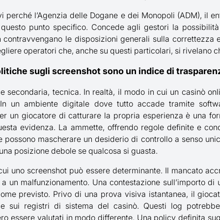
vi perché l’Agenzia delle Dogane e dei Monopoli (ADM), il ente
 questo punto specifico. Concede agli gestori la possibilità
 contravvengano le disposizioni generali sulla correttezza e
gliere operatori che, anche su questi particolari, si rivelano ch
olitiche sugli screenshot sono un indice di trasparen
 secondaria, tecnica. In realtà, il modo in cui un casinò onl
 In un ambiente digitale dove tutto accade tramite softw
 per un giocatore di catturare la propria esperienza è una fo
esta evidenza. La ammette, offrendo regole definite e condiz
he possono mascherare un desiderio di controllo a senso unico.
n una posizione debole se qualcosa si guasta.
in cui uno screenshot può essere determinante. Il mancato ac
 a un malfunzionamento. Una contestazione sull’importo d
me previsto. Privo di una prova visiva istantanea, il gioca
 e sui registri di sistema del casinò. Questi log potrebb
ro essere valutati in modo differente. Una policy definita su