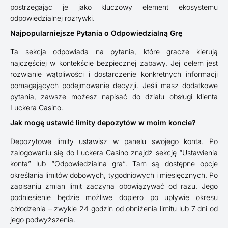
postrzegając je jako kluczowy element ekosystemu
odpowiedzialnej rozrywki.
Najpopularniejsze Pytania o Odpowiedzialną Grę
Ta sekcja odpowiada na pytania, które gracze kierują
najczęściej w kontekście bezpiecznej zabawy. Jej celem jest
rozwianie wątpliwości i dostarczenie konkretnych informacji
pomagających podejmowanie decyzji. Jeśli masz dodatkowe
pytania, zawsze możesz napisać do działu obsługi klienta
Luckera Casino.
Jak mogę ustawić limity depozytów w moim koncie?
Depozytowe limity ustawisz w panelu swojego konta. Po
zalogowaniu się do Luckera Casino znajdź sekcję “Ustawienia
konta” lub “Odpowiedzialna gra”. Tam są dostępne opcje
określania limitów dobowych, tygodniowych i miesięcznych. Po
zapisaniu zmian limit zaczyna obowiązywać od razu. Jego
podniesienie będzie możliwe dopiero po upływie okresu
chłodzenia – zwykle 24 godzin od obniżenia limitu lub 7 dni od
jego podwyższenia.