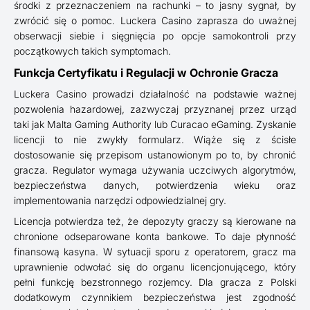
środki z przeznaczeniem na rachunki – to jasny sygnał, by
zwrócić się o pomoc. Luckera Casino zaprasza do uważnej
obserwacji siebie i sięgnięcia po opcje samokontroli przy
początkowych takich symptomach.
Funkcja Certyfikatu i Regulacji w Ochronie Gracza
Luckera Casino prowadzi działalność na podstawie ważnej
pozwolenia hazardowej, zazwyczaj przyznanej przez urząd
taki jak Malta Gaming Authority lub Curacao eGaming. Zyskanie
licencji to nie zwykły formularz. Wiąże się z ścisłe
dostosowanie się przepisom ustanowionym po to, by chronić
gracza. Regulator wymaga używania uczciwych algorytmów,
bezpieczeństwa danych, potwierdzenia wieku oraz
implementowania narzędzi odpowiedzialnej gry.
Licencja potwierdza też, że depozyty graczy są kierowane na
chronione odseparowane konta bankowe. To daje płynność
finansową kasyna. W sytuacji sporu z operatorem, gracz ma
uprawnienie odwołać się do organu licencjonującego, który
pełni funkcję bezstronnego rozjemcy. Dla gracza z Polski
dodatkowym czynnikiem bezpieczeństwa jest zgodność