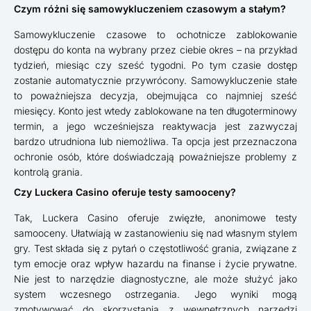
Czym różni się samowykluczeniem czasowym a stałym?
Samowykluczenie czasowe to ochotnicze zablokowanie
dostępu do konta na wybrany przez ciebie okres – na przykład
tydzień, miesiąc czy sześć tygodni. Po tym czasie dostęp
zostanie automatycznie przywrócony. Samowykluczenie stałe
to poważniejsza decyzja, obejmująca co najmniej sześć
miesięcy. Konto jest wtedy zablokowane na ten długoterminowy
termin, a jego wcześniejsza reaktywacja jest zazwyczaj
bardzo utrudniona lub niemożliwa. Ta opcja jest przeznaczona
ochronie osób, które doświadczają poważniejsze problemy z
kontrolą grania.
Czy Luckera Casino oferuje testy samooceny?
Tak, Luckera Casino oferuje zwięzłe, anonimowe testy
samooceny. Ułatwiają w zastanowieniu się nad własnym stylem
gry. Test składa się z pytań o częstotliwość grania, związane z
tym emocje oraz wpływ hazardu na finanse i życie prywatne.
Nie jest to narzędzie diagnostyczne, ale może służyć jako
system wczesnego ostrzegania. Jego wyniki mogą
zmotywować do skorzystania z wewnętrznych narzędzi