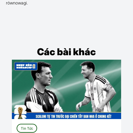
równowagi.
Các bài khác
Tin Tức