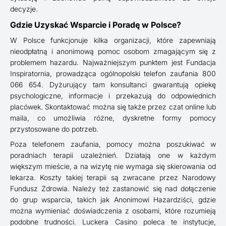
decyzje.
Gdzie Uzyskać Wsparcie i Poradę w Polsce?
W Polsce funkcjonuje kilka organizacji, które zapewniają
nieodpłatną i anonimową pomoc osobom zmagającym się z
problemem hazardu. Najważniejszym punktem jest Fundacja
Inspiratornia, prowadząca ogólnopolski telefon zaufania 800
066 654. Dyżurujący tam konsultanci gwarantują opiekę
psychologiczne, informacje i przekazują do odpowiednich
placówek. Skontaktować można się także przez czat online lub
maila, co umożliwia różne, dyskretne formy pomocy
przystosowane do potrzeb.
Poza telefonem zaufania, pomocy można poszukiwać w
poradniach terapii uzależnień. Działają one w każdym
większym mieście, a na wizytę nie wymaga się skierowania od
lekarza. Koszty takiej terapii są zwracane przez Narodowy
Fundusz Zdrowia. Należy też zastanowić się nad dołączenie
do grup wsparcia, takich jak Anonimowi Hazardziści, gdzie
można wymieniać doświadczenia z osobami, które rozumieją
podobne trudności. Luckera Casino poleca te instytucje,