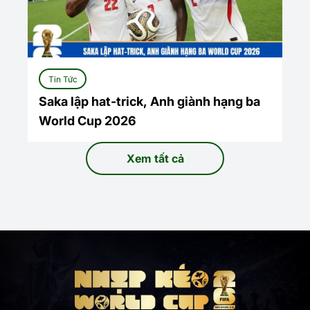
Tin Tức
Saka lập hat-trick, Anh giành hạng ba
World Cup 2026
Xem tất cả