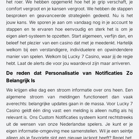
het roer. We hebben opgemerkt hoe het je grip verschaft, je
comfort vergroot en je kansen vergroot. We hebben de stappen
besproken en geavanceerde strategieën gedeeld. Nu is het
jouw kans. We sporen je aan om vandaag nog in je account te
stappen en te ervaren hoe eenvoudig en sterk het is om je
eigen alert-systeem te opzetten. Start algemeen, verfijn dan, en
beleef het plezier van een casino dat met je meedenkt. Hartelijk
welkom bij een verstandigere, individuelere en opwindendere
manier van spelen. Welkom bij Lucky 7 Casino, waar jij de regie
hebt. Laat de alerts die voor jou waardevol zijn maar arriveren.
De reden dat Personalisatie van Notificaties Zo
Belangrijk Is
We krijgen elke dag een stroom informatie over ons heen. Een
algemene stroom van meldingen functioneert dan vaak
averechts: belangrijke updates gaan in de massa. Voor Lucky 7
Casino geldt één ding vast: een melding is alleen nuttig als hij
relevant is. Ons Custom Notificaties systeem komt rechtstreeks
uit de wensen van onze Nederlandse spelers. Je kunt er je
eigen informatie-omgeving mee samenstellen. Wil je een seintje
alleen als je favoriete slot een nieuwe jackpot heeft? Regel het.