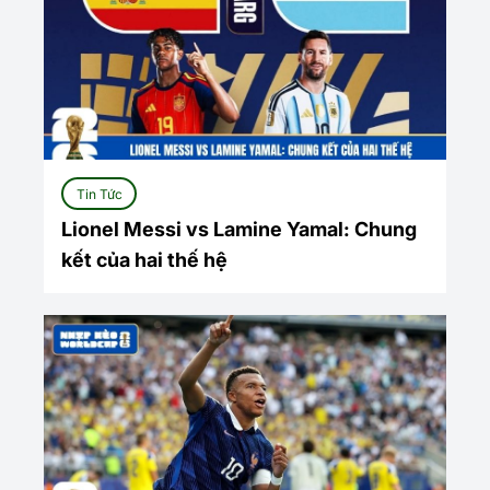
Tin Tức
Lionel Messi vs Lamine Yamal: Chung
kết của hai thế hệ