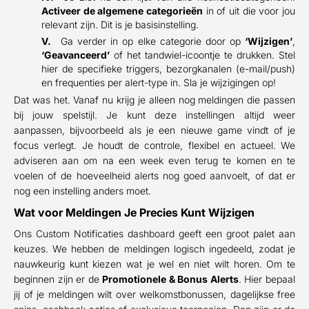
Activeer de algemene categorieën
in of uit die voor jou
relevant zijn. Dit is je basisinstelling.
Ga verder in op elke categorie door op
‘Wijzigen’
,
‘Geavanceerd’
of het tandwiel-icoontje te drukken. Stel
hier de specifieke triggers, bezorgkanalen (e-mail/push)
en frequenties per alert-type in. Sla je wijzigingen op!
Dat was het. Vanaf nu krijg je alleen nog meldingen die passen
bij jouw spelstijl. Je kunt deze instellingen altijd weer
aanpassen, bijvoorbeeld als je een nieuwe game vindt of je
focus verlegt. Je houdt de controle, flexibel en actueel. We
adviseren aan om na een week even terug te komen en te
voelen of de hoeveelheid alerts nog goed aanvoelt, of dat er
nog een instelling anders moet.
Wat voor Meldingen Je Precies Kunt Wijzigen
Ons Custom Notificaties dashboard geeft een groot palet aan
keuzes. We hebben de meldingen logisch ingedeeld, zodat je
nauwkeurig kunt kiezen wat je wel en niet wilt horen. Om te
beginnen zijn er de
Promotionele & Bonus Alerts
. Hier bepaal
jij of je meldingen wilt over welkomstbonussen, dagelijkse free