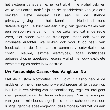
het systeem transparantie: je kunt altijd in je profiel bekijken
welke notificaties actief zijn en de geschiedenis van je alerts
bekijken. Deze aanpak sluit aan bij de strenge
privacywetgeving en het kennis in Nederland rond
databeveiliging. Je kunt met een rustig hart gebruikmaken van
een persoonlijke ervaring, met de zekerheid dat jij de regie
voert, niet alleen over de meldingen, maar ook over de
informatie erachter. We blikken ook vooruit: op basis van
feedback uit de Nederlandse community ontwikkelen we
continu nieuwe, slimme alert-types, zoals notificaties
gebaseerd op je speelgeschiedenis – altijd met jouw expliciete
toestemming en onder jouw controle.
Uw Persoonlijke Casino-Reis Vangt aan Nu
Met de Custom Notificaties van Lucky 7 Casino heb je de
middelen om je online casino wereld precies af te passen op
jou. Het is een viering van personalisering, regie en intelligent
spel, gemaakt voor de Nederlandse speler. Van het mislopen
van geen enkele bonusmogelijkheid tot het scheppen van een
rustige, gerichte speelomgeving: deze mogelijkheid zet jou aan