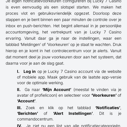
Je eigen notificatievoorkeuren configureren bij Lucky 7 Casino
is even eenvoudig als een slotspel starten. We maken het
proces vlot en gebruiksvriendelijk opgezet. Doorloop deze
stappen en je bent binnen een paar minuten de controle over je
inbox en push-berichten. Het begint allemaal in je persoonlijke
accountomgeving, het vertrekpunt van je Lucky 7 Casino
ervaring. Vanuit daar ga je naar de instellingen, waar een
tabblad ‘Meldingen’ of ‘Voorkeuren’ op je staat te wachten. Druk
hierop en je komt in het controlecentrum voor je alerts. Vanuit
dat moment deel je jouw voorkeuren door aan het systeem, dat
daarna voor je aan de slag gaat.
Log in
op je Lucky 7 Casino account via de website
of mobiele app. Maak gebruik van de laatste app-versie
voor de optimale werking.
Ga naar
‘Mijn Account’
(meestal te vinden via je
avatar of profielicoon) en selecteer voor
‘Voorkeuren’
of
‘Account’
.
Zoek en klik op het tabblad
‘Notificaties’
,
‘Berichten’
of
‘Alert Instellingen’
. Dit is je
commandocentrum.
Je ziet nu een lijst van alle notificatiecategorieën.