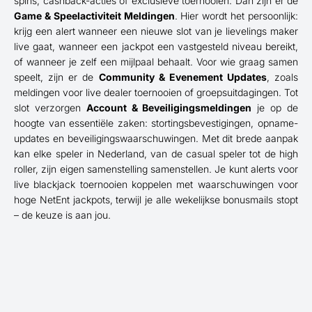
spins, cashback-acties of exclusieve toernooien. Dan zijn er de
Game & Speelactiviteit Meldingen
. Hier wordt het persoonlijk:
krijg een alert wanneer een nieuwe slot van je lievelings maker
live gaat, wanneer een jackpot een vastgesteld niveau bereikt,
of wanneer je zelf een mijlpaal behaalt. Voor wie graag samen
speelt, zijn er de
Community & Evenement Updates
, zoals
meldingen voor live dealer toernooien of groepsuitdagingen. Tot
slot verzorgen
Account & Beveiligingsmeldingen
je op de
hoogte van essentiële zaken: stortingsbevestigingen, opname-
updates en beveiligingswaarschuwingen. Met dit brede aanpak
kan elke speler in Nederland, van de casual speler tot de high
roller, zijn eigen samenstelling samenstellen. Je kunt alerts voor
live blackjack toernooien koppelen met waarschuwingen voor
hoge NetEnt jackpots, terwijl je alle wekelijkse bonusmails stopt
– de keuze is aan jou.