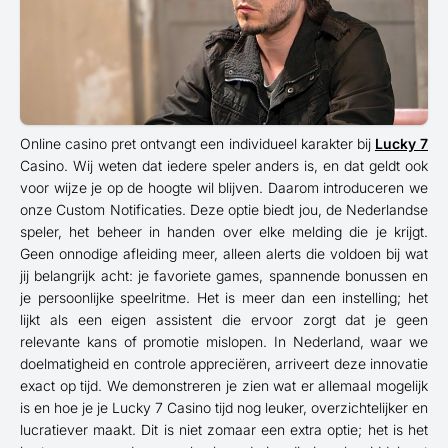
Online casino pret ontvangt een individueel karakter bij
Lucky 7
Casino. Wij weten dat iedere speler anders is, en dat geldt ook
voor wijze je op de hoogte wil blijven. Daarom introduceren we
onze Custom Notificaties. Deze optie biedt jou, de Nederlandse
speler, het beheer in handen over elke melding die je krijgt.
Geen onnodige afleiding meer, alleen alerts die voldoen bij wat
jij belangrijk acht: je favoriete games, spannende bonussen en
je persoonlijke speelritme. Het is meer dan een instelling; het
lijkt als een eigen assistent die ervoor zorgt dat je geen
relevante kans of promotie mislopen. In Nederland, waar we
doelmatigheid en controle appreciëren, arriveert deze innovatie
exact op tijd. We demonstreren je zien wat er allemaal mogelijk
is en hoe je je Lucky 7 Casino tijd nog leuker, overzichtelijker en
lucratiever maakt. Dit is niet zomaar een extra optie; het is het