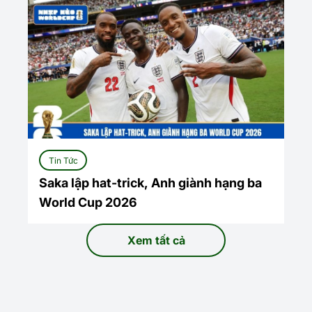
Tin Tức
Saka lập hat-trick, Anh giành hạng ba
World Cup 2026
Xem tất cả