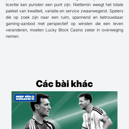
licentie kan puristen een punt zijn. Niettemin weegt het totale
pakket van kwaliteit, variatie en service zwaarwegend. Spelers
die op zoek zijn naar een ruim, spannend en betrouwbaar
gaming-aanbod met perspectief op winsten die een leven
veranderen, moeten Lucky Block Casino zeker in overweging
nemen.
Các bài khác