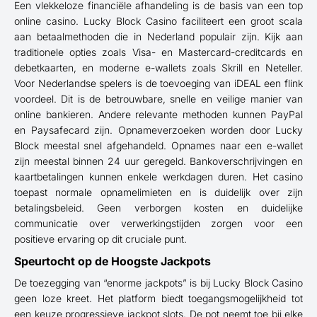
Een vlekkeloze financiële afhandeling is de basis van een top
online casino. Lucky Block Casino faciliteert een groot scala
aan betaalmethoden die in Nederland populair zijn. Kijk aan
traditionele opties zoals Visa- en Mastercard-creditcards en
debetkaarten, en moderne e-wallets zoals Skrill en Neteller.
Voor Nederlandse spelers is de toevoeging van iDEAL een flink
voordeel. Dit is de betrouwbare, snelle en veilige manier van
online bankieren. Andere relevante methoden kunnen PayPal
en Paysafecard zijn. Opnameverzoeken worden door Lucky
Block meestal snel afgehandeld. Opnames naar een e-wallet
zijn meestal binnen 24 uur geregeld. Bankoverschrijvingen en
kaartbetalingen kunnen enkele werkdagen duren. Het casino
toepast normale opnamelimieten en is duidelijk over zijn
betalingsbeleid. Geen verborgen kosten en duidelijke
communicatie over verwerkingstijden zorgen voor een
positieve ervaring op dit cruciale punt.
Speurtocht op de Hoogste Jackpots
De toezegging van “enorme jackpots” is bij Lucky Block Casino
geen loze kreet. Het platform biedt toegangsmogelijkheid tot
een keuze progressieve jackpot slots. De pot neemt toe bij elke