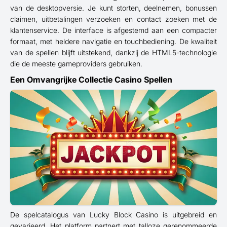
van de desktopversie. Je kunt storten, deelnemen, bonussen
claimen, uitbetalingen verzoeken en contact zoeken met de
klantenservice. De interface is afgestemd aan een compacter
formaat, met heldere navigatie en touchbediening. De kwaliteit
van de spellen blijft uitstekend, dankzij de HTML5-technologie
die de meeste gameproviders gebruiken.
Een Omvangrijke Collectie Casino Spellen
De spelcatalogus van Lucky Block Casino is uitgebreid en
gevarieerd. Het platform partnert met talloze gerenommeerde