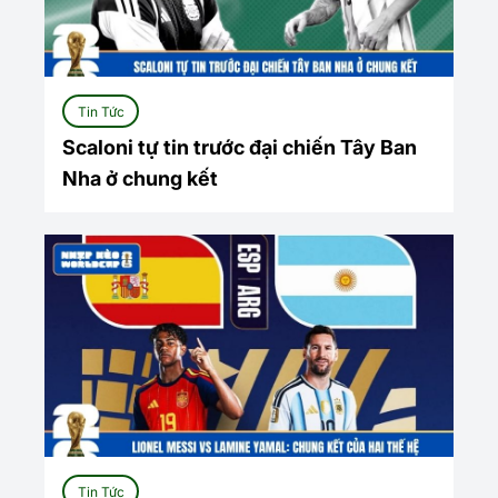
Tin Tức
Scaloni tự tin trước đại chiến Tây Ban
Nha ở chung kết
Tin Tức