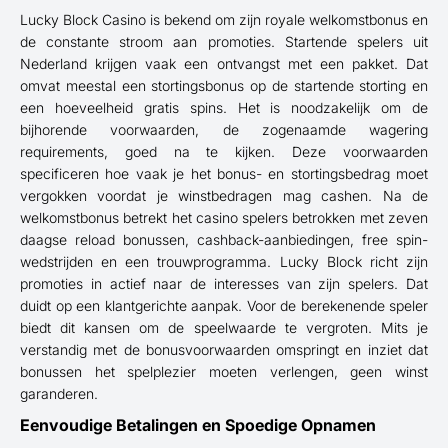
Lucky Block Casino is bekend om zijn royale welkomstbonus en
de constante stroom aan promoties. Startende spelers uit
Nederland krijgen vaak een ontvangst met een pakket. Dat
omvat meestal een stortingsbonus op de startende storting en
een hoeveelheid gratis spins. Het is noodzakelijk om de
bijhorende voorwaarden, de zogenaamde wagering
requirements, goed na te kijken. Deze voorwaarden
specificeren hoe vaak je het bonus- en stortingsbedrag moet
vergokken voordat je winstbedragen mag cashen. Na de
welkomstbonus betrekt het casino spelers betrokken met zeven
daagse reload bonussen, cashback-aanbiedingen, free spin-
wedstrijden en een trouwprogramma. Lucky Block richt zijn
promoties in actief naar de interesses van zijn spelers. Dat
duidt op een klantgerichte aanpak. Voor de berekenende speler
biedt dit kansen om de speelwaarde te vergroten. Mits je
verstandig met de bonusvoorwaarden omspringt en inziet dat
bonussen het spelplezier moeten verlengen, geen winst
garanderen.
Eenvoudige Betalingen en Spoedige Opnamen