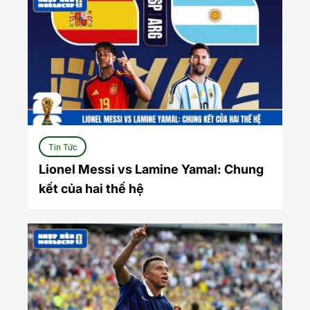
Tin Tức
Lionel Messi vs Lamine Yamal: Chung
kết của hai thế hệ