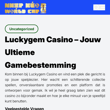
Uncategorized
Luckygem Casino – Jouw
Ultieme
Gamebestemming
Kom binnen bij Luckygem Casino en vind een plek die gericht is
op jouw spelplezier. Hier wacht een schitterende collectie
spellen, onverslaanbare promoties en een platform dat is
ontworpen voor gemak. Ik wil je heel graag laten zien wat dit
casino zo bijzonder maakt en hoe je elke minuut van je speeltijd
kunt benutten.
Veelgestelde Vragen