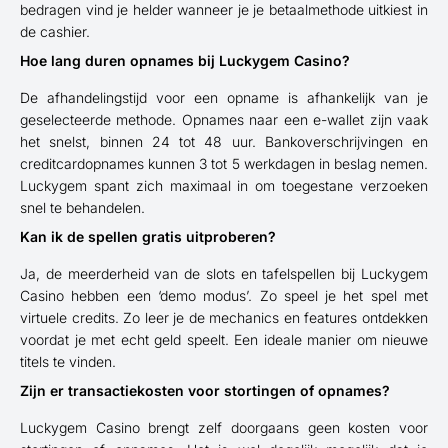
bedragen vind je helder wanneer je je betaalmethode uitkiest in
de cashier.
Hoe lang duren opnames bij Luckygem Casino?
De afhandelingstijd voor een opname is afhankelijk van je
geselecteerde methode. Opnames naar een e-wallet zijn vaak
het snelst, binnen 24 tot 48 uur. Bankoverschrijvingen en
creditcardopnames kunnen 3 tot 5 werkdagen in beslag nemen.
Luckygem spant zich maximaal in om toegestane verzoeken
snel te behandelen.
Kan ik de spellen gratis uitproberen?
Ja, de meerderheid van de slots en tafelspellen bij Luckygem
Casino hebben een ‘demo modus’. Zo speel je het spel met
virtuele credits. Zo leer je de mechanics en features ontdekken
voordat je met echt geld speelt. Een ideale manier om nieuwe
titels te vinden.
Zijn er transactiekosten voor stortingen of opnames?
Luckygem Casino brengt zelf doorgaans geen kosten voor