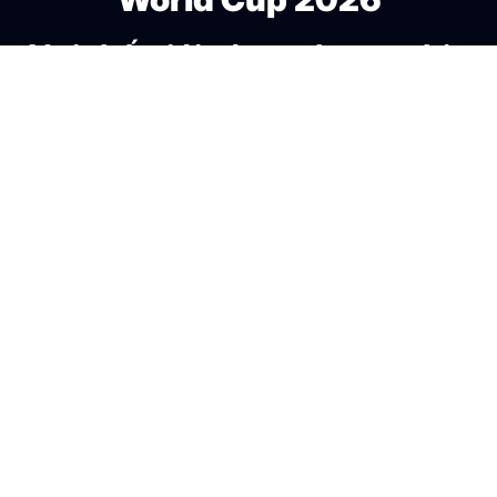
Nơi thế giới cùng chung nhịp
đập bóng đá.
Fan Zone
Theo nhịp kèo World
Cup
Media
Bảng xếp hạng
Đội tuyển
Tin tức
Nhịp kèo trên MXH