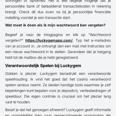
stortingen of opnames. Het is wel degelijk mogelijk dat je
persoonlijke bank of betaaldienst transactiekosten in rekening
brengt. Check dit dus even na bij je persoonlijke financiële
instelling voordat je een transactie start.
Wat moet ik doen als ik mijn wachtwoord ben vergeten?
Begeef je naar de inlogpagina en klik op “Wachtwoord
vergeten?”
https://luckygemapp.com/
. Typ het e-mailadres
van je account in. Je ontvangt dan een mail met instructies om
een nieuw wachtwoord in te stellen. Garandeer dat je toegang
hebt tot de mailbox die je hebt geregistreerd.
Verantwoordelijk Spelen bij Luckygem
Gokken is plezier. Luckygem benadrukt een verantwoorde
speelhouding. Ik vind het goed dat het casino verantwoord
spelen serieus neemt. Ze bieden handige tools waarmee je zelf
beperkingen kunt bepalen voor je deposito’s, verliesbedragen of
speelduur. Die eigen controle is cruciaal om het plezier lang
vast te houden.
Besef je dat het genoegen afneemt? Luckygem geeft informatie
en onmiddellijke links naar gespecialiseerde organisaties die