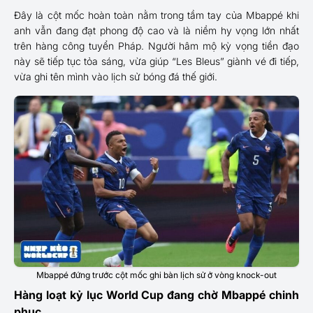
Đây là cột mốc hoàn toàn nằm trong tầm tay của Mbappé khi
anh vẫn đang đạt phong độ cao và là niềm hy vọng lớn nhất
trên hàng công tuyển Pháp. Người hâm mộ kỳ vọng tiền đạo
này sẽ tiếp tục tỏa sáng, vừa giúp “Les Bleus” giành vé đi tiếp,
vừa ghi tên mình vào lịch sử bóng đá thế giới.
Mbappé đứng trước cột mốc ghi bàn lịch sử ở vòng knock-out
Hàng loạt kỷ lục World Cup đang chờ Mbappé chinh
phục