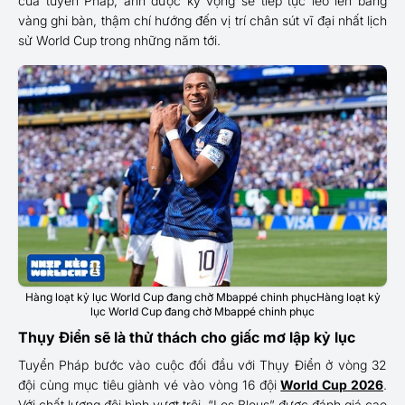
của tuyển Pháp, anh được kỳ vọng sẽ tiếp tục leo lên bảng
vàng ghi bàn, thậm chí hướng đến vị trí chân sút vĩ đại nhất lịch
sử World Cup trong những năm tới.
Hàng loạt kỷ lục World Cup đang chờ Mbappé chinh phụcHàng loạt kỷ
lục World Cup đang chờ Mbappé chinh phục
Thụy Điển sẽ là thử thách cho giấc mơ lập kỷ lục
Tuyển Pháp bước vào cuộc đối đầu với Thụy Điển ở vòng 32
đội cùng mục tiêu giành vé vào vòng 16 đội
World Cup 2026
.
Với chất lượng đội hình vượt trội, “Les Bleus” được đánh giá cao