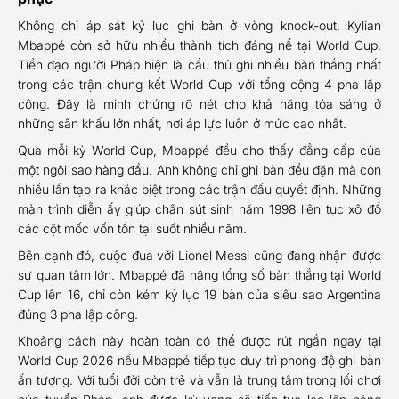
Không chỉ áp sát kỷ lục ghi bàn ở vòng knock-out, Kylian
Mbappé còn sở hữu nhiều thành tích đáng nể tại World Cup.
Tiền đạo người Pháp hiện là cầu thủ ghi nhiều bàn thắng nhất
trong các trận chung kết World Cup với tổng cộng 4 pha lập
công. Đây là minh chứng rõ nét cho khả năng tỏa sáng ở
những sân khấu lớn nhất, nơi áp lực luôn ở mức cao nhất.
Qua mỗi kỳ World Cup, Mbappé đều cho thấy đẳng cấp của
một ngôi sao hàng đầu. Anh không chỉ ghi bàn đều đặn mà còn
nhiều lần tạo ra khác biệt trong các trận đấu quyết định. Những
màn trình diễn ấy giúp chân sút sinh năm 1998 liên tục xô đổ
các cột mốc vốn tồn tại suốt nhiều năm.
Bên cạnh đó, cuộc đua với Lionel Messi cũng đang nhận được
sự quan tâm lớn. Mbappé đã nâng tổng số bàn thắng tại World
Cup lên 16, chỉ còn kém kỷ lục 19 bàn của siêu sao Argentina
đúng 3 pha lập công.
Khoảng cách này hoàn toàn có thể được rút ngắn ngay tại
World Cup 2026 nếu Mbappé tiếp tục duy trì phong độ ghi bàn
ấn tượng. Với tuổi đời còn trẻ và vẫn là trung tâm trong lối chơi