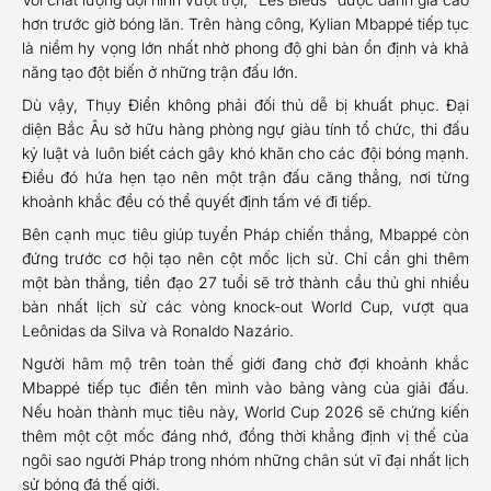
hơn trước giờ bóng lăn. Trên hàng công, Kylian Mbappé tiếp tục
là niềm hy vọng lớn nhất nhờ phong độ ghi bàn ổn định và khả
năng tạo đột biến ở những trận đấu lớn.
Dù vậy, Thụy Điển không phải đối thủ dễ bị khuất phục. Đại
diện Bắc Âu sở hữu hàng phòng ngự giàu tính tổ chức, thi đấu
kỷ luật và luôn biết cách gây khó khăn cho các đội bóng mạnh.
Điều đó hứa hẹn tạo nên một trận đấu căng thẳng, nơi từng
khoảnh khắc đều có thể quyết định tấm vé đi tiếp.
Bên cạnh mục tiêu giúp tuyển Pháp chiến thắng, Mbappé còn
đứng trước cơ hội tạo nên cột mốc lịch sử. Chỉ cần ghi thêm
một bàn thắng, tiền đạo 27 tuổi sẽ trở thành cầu thủ ghi nhiều
bàn nhất lịch sử các vòng knock-out World Cup, vượt qua
Leônidas da Silva và Ronaldo Nazário.
Người hâm mộ trên toàn thế giới đang chờ đợi khoảnh khắc
Mbappé tiếp tục điền tên mình vào bảng vàng của giải đấu.
Nếu hoàn thành mục tiêu này, World Cup 2026 sẽ chứng kiến
thêm một cột mốc đáng nhớ, đồng thời khẳng định vị thế của
ngôi sao người Pháp trong nhóm những chân sút vĩ đại nhất lịch
sử bóng đá thế giới.