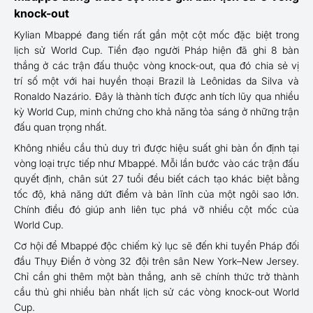
knock-out
Kylian Mbappé đang tiến rất gần một cột mốc đặc biệt trong
lịch sử World Cup. Tiền đạo người Pháp hiện đã ghi 8 bàn
thắng ở các trận đấu thuộc vòng knock-out, qua đó chia sẻ vị
trí số một với hai huyền thoại Brazil là Leônidas da Silva và
Ronaldo Nazário. Đây là thành tích được anh tích lũy qua nhiều
kỳ World Cup, minh chứng cho khả năng tỏa sáng ở những trận
đấu quan trọng nhất.
Không nhiều cầu thủ duy trì được hiệu suất ghi bàn ổn định tại
vòng loại trực tiếp như Mbappé. Mỗi lần bước vào các trận đấu
quyết định, chân sút 27 tuổi đều biết cách tạo khác biệt bằng
tốc độ, khả năng dứt điểm và bản lĩnh của một ngôi sao lớn.
Chính điều đó giúp anh liên tục phá vỡ nhiều cột mốc của
World Cup.
Cơ hội để Mbappé độc chiếm kỷ lục sẽ đến khi tuyển Pháp đối
đầu Thụy Điển ở vòng 32 đội trên sân New York–New Jersey.
Chỉ cần ghi thêm một bàn thắng, anh sẽ chính thức trở thành
cầu thủ ghi nhiều bàn nhất lịch sử các vòng knock-out World
Cup.