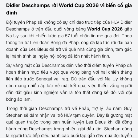
Didier Deschamps rời World Cup 2026 vì biến cố gia
đình
Đội tuyển Pháp sẽ không có sự chỉ đạo trực tiếp của HLV Didier
Deschamps ở trận đấu cuối vòng bảng
World Cup 2026
gặp
Na Uy sau khi chiến lược gia 57 tuổi nhận tin mẹ qua đời. Theo
thông tin từ Liên đoàn Bóng đá Pháp, ông đã lập tức rời đại bản
doanh của Les Bleus để trở về quê nhà cùng gia đình, tạm gác
lại hành trình tại ngày hội bóng đá lớn nhất hành tinh.
Sự vắng mặt của Deschamps đến vào thời điểm tuyển Pháp đã
hoàn thành mục tiêu vượt qua vòng bảng với hai chiến thắng
liên tiếp trước Senegal và Iraq. Dù trận đấu với Na Uy không
còn mang nhiều áp lực về mặt kết quả, việc thiếu vắng người
dẫn dắt giàu kinh nghiệm vẫn là tổn thất đáng kể đối với đội
bóng áo lam.
Trong thời gian Deschamps trở về Pháp, trợ lý lâu năm Guy
Stephan sẽ đảm nhận vai trò HLV tạm quyền. Đây là gương mặt
quá quen thuộc trong ban huấn luyện Les Bleus khi đã đồng
hành cùng Deschamps trong nhiều giải đấu lớn. Stephan cũng
là người trực tiếp điều hành các buổi tập gần đây của đội tuyển