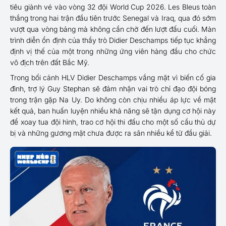
tiêu giành vé vào vòng 32 đội World Cup 2026. Les Bleus toàn
thắng trong hai trận đầu tiên trước Senegal và Iraq, qua đó sớm
vượt qua vòng bảng mà không cần chờ đến lượt đấu cuối. Màn
trình diễn ổn định của thầy trò Didier Deschamps tiếp tục khẳng
định vị thế của một trong những ứng viên hàng đầu cho chức
vô địch trên đất Bắc Mỹ.
Trong bối cảnh HLV Didier Deschamps vắng mặt vì biến cố gia
đình, trợ lý Guy Stephan sẽ đảm nhận vai trò chỉ đạo đội bóng
trong trận gặp Na Uy. Do không còn chịu nhiều áp lực về mặt
kết quả, ban huấn luyện nhiều khả năng sẽ tận dụng cơ hội này
để xoay tua đội hình, trao cơ hội thi đấu cho một số cầu thủ dự
bị và những gương mặt chưa được ra sân nhiều kể từ đầu giải.