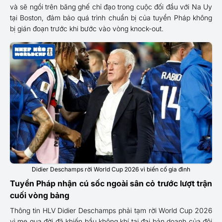
và sẽ ngồi trên băng ghế chỉ đạo trong cuộc đối đầu với Na Uy
tại Boston, đảm bảo quá trình chuẩn bị của tuyển Pháp không
bị gián đoạn trước khi bước vào vòng knock-out.
Didier Deschamps rời World Cup 2026 vì biến cố gia đình
Tuyển Pháp nhận cú sốc ngoài sân cỏ trước lượt trận
cuối vòng bảng
Thông tin HLV Didier Deschamps phải tạm rời World Cup 2026
vì mẹ qua đời đã khiến bầu không khí tại đại bản doanh của đội