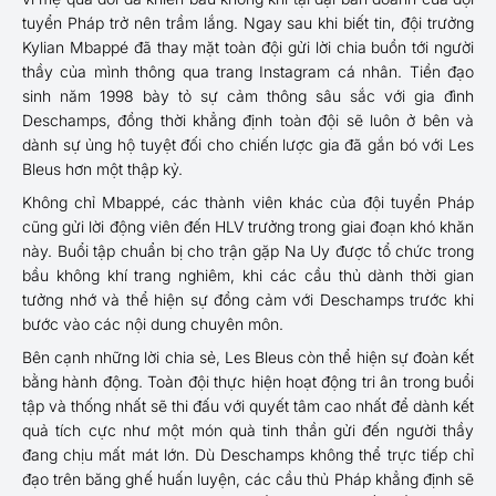
tuyển Pháp trở nên trầm lắng. Ngay sau khi biết tin, đội trưởng
Kylian Mbappé đã thay mặt toàn đội gửi lời chia buồn tới người
thầy của mình thông qua trang Instagram cá nhân. Tiền đạo
sinh năm 1998 bày tỏ sự cảm thông sâu sắc với gia đình
Deschamps, đồng thời khẳng định toàn đội sẽ luôn ở bên và
dành sự ủng hộ tuyệt đối cho chiến lược gia đã gắn bó với Les
Bleus hơn một thập kỷ.
Không chỉ Mbappé, các thành viên khác của đội tuyển Pháp
cũng gửi lời động viên đến HLV trưởng trong giai đoạn khó khăn
này. Buổi tập chuẩn bị cho trận gặp Na Uy được tổ chức trong
bầu không khí trang nghiêm, khi các cầu thủ dành thời gian
tưởng nhớ và thể hiện sự đồng cảm với Deschamps trước khi
bước vào các nội dung chuyên môn.
Bên cạnh những lời chia sẻ, Les Bleus còn thể hiện sự đoàn kết
bằng hành động. Toàn đội thực hiện hoạt động tri ân trong buổi
tập và thống nhất sẽ thi đấu với quyết tâm cao nhất để dành kết
quả tích cực như một món quà tinh thần gửi đến người thầy
đang chịu mất mát lớn. Dù Deschamps không thể trực tiếp chỉ
đạo trên băng ghế huấn luyện, các cầu thủ Pháp khẳng định sẽ