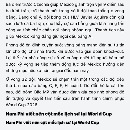
Ba điểm trước Czechia giúp Mexico giành trọn vẹn 9 điểm sau
ba lượt trận, trở thành một trong số ít đội toàn thắng ở vòng
bảng. Đáng chú ý, đội bóng của HLV Javier Aguirre còn giữ
sạch lưới cả ba trận, cho thấy sự cân bằng giữa khả năng tấn
công và tính chắc chắn nơi hàng phòng ngự. Thành tích này
giúp Mexico xứng đáng giữ ngôi đầu bảng A.
Phong độ ổn định xuyên suốt vòng bảng mang đến sự tự tin
lớn cho đội chủ nhà trước khi bước vào giai đoạn knock-out.
Lợi thế sân nhà cùng sự cổ vũ cuồng nhiệt từ người hâm mộ
được kỳ vọng sẽ tiếp thêm động lực để Mexico hướng đến
những mục tiêu xa hơn tại giải đấu năm nay.
Ở vòng 32 đội, Mexico sẽ chạm trán một trong các đội xếp
thứ ba của các bảng C, E, F, H hoặc I. Dù đối thủ là cái tên
nào, đội bóng Bắc Mỹ vẫn được đánh giá cao nhờ phong độ
ấn tượng và quyết tâm tiến sâu trên hành trình chinh phục
World Cup 2026.
Nam Phi viết nên cột mốc lịch sử tại World Cup
Nam Phi viết nên cột mốc lịch sử tại World Cup