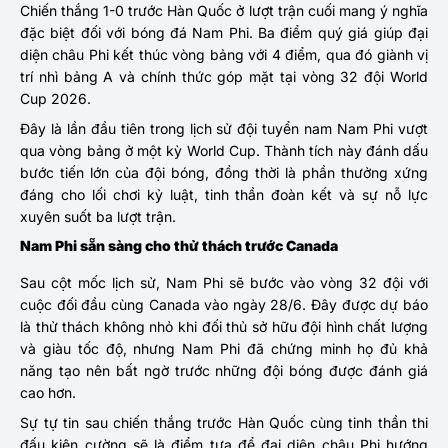
Chiến thắng 1-0 trước Hàn Quốc ở lượt trận cuối mang ý nghĩa
đặc biệt đối với bóng đá Nam Phi. Ba điểm quý giá giúp đại
diện châu Phi kết thúc vòng bảng với 4 điểm, qua đó giành vị
trí nhì bảng A và chính thức góp mặt tại vòng 32 đội World
Cup 2026.
Đây là lần đầu tiên trong lịch sử đội tuyển nam Nam Phi vượt
qua vòng bảng ở một kỳ World Cup. Thành tích này đánh dấu
bước tiến lớn của đội bóng, đồng thời là phần thưởng xứng
đáng cho lối chơi kỷ luật, tinh thần đoàn kết và sự nỗ lực
xuyên suốt ba lượt trận.
Nam Phi sẵn sàng cho thử thách trước Canada
Sau cột mốc lịch sử, Nam Phi sẽ bước vào vòng 32 đội với
cuộc đối đầu cùng Canada vào ngày 28/6. Đây được dự báo
là thử thách không nhỏ khi đối thủ sở hữu đội hình chất lượng
và giàu tốc độ, nhưng Nam Phi đã chứng minh họ đủ khả
năng tạo nên bất ngờ trước những đội bóng được đánh giá
cao hơn.
Sự tự tin sau chiến thắng trước Hàn Quốc cùng tinh thần thi
đấu kiên cường sẽ là điểm tựa để đại diện châu Phi hướng