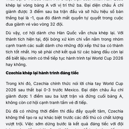
khép lại vòng bảng A với vị trí thứ ba. Đại diện châu Á chỉ
giành được 3 điểm sau ba trận đấu và sở hữu hiệu số bàn
thắng bại là -1, qua đó đánh mất quyền tự quyết trong cuộc
đua giành vé vào vòng 32 đội.
Dù vậy, cơ hội dành cho Hàn Quốc vẫn chưa khép lại. Với
thành tích hiện tại, đội bóng xứ kim chi vẫn nằm trong nhóm
cạnh tranh các suất dành cho những đội xếp thứ ba có thành
tích tốt nhất. Họ sẽ phải chờ kết quả từ các bảng đấu còn lại
để biết liệu mình có thể tiếp tục hành trình tại World Cup 2026
hay không.
Czechia khép lại hành trình đáng tiếc
Trong khi đó, Czechia chính thức nói lời chia tay World Cup
2026 sau thất bại 0-3 trước Mexico. Đại diện châu Âu chỉ
giành được 1 điểm sau ba lượt trận và đứng cuối bảng A,
không còn cơ hội cạnh tranh tấm vé đi tiếp.
Dù đã có những thời điểm thi đấu đầy quyết tâm, Czechia
không thể tạo ra sự khác biệt trước các đối thủ có chất lượng
vượt trội. Việc sớm dừng bước là kết quả đáng tiếc với đội