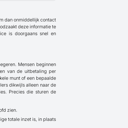
em dan onmiddellijk contact
oodzaakt deze informatie te
vice is doorgaans snel en
 negeren. Mensen beginnen
en van de uitbetaling per
kele munt of een bepaalde
lers dikwijls alleen naar de
ies. Precies die sturen de
fd zien.
 totale inzet is, in plaats