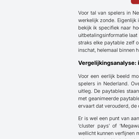
Voor tal van spelers in Ne
werkelijk zonde. Eigenlijk
bekijk ik specifiek naar 
uitbetalingsinformatie laa
straks elke paytable zelf 
inschat, helemaal binnen h
Vergelijkingsanalyse:
Voor een eerlijk beeld m
spelers in Nederland. Ov
uitleg. De paytables staa
met geanimeerde paytables.
ervaart dat verouderd, de o
Er is wel een punt van aan
‘cluster pays’ of ‘Mega
wellicht kunnen verfijnen 