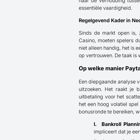
naar de verhouding tusse
essentiële vaardigheid.
Regelgevend Kader in Ne
Sinds de markt open is, z
Casino, moeten spelers dui
niet alleen handig, het is 
op vertrouwen. De taak is 
Op welke manier Payta
Een diepgaande analyse van
uitzoeken. Het raakt je
uitbetaling voor het scat
het een hoog volatiel spel
bonusronde te bereiken, wa
Bankroll Planni
impliceert dat je ee