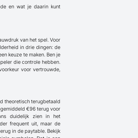
de en wat je daarin kunt
auwdruk van het spel. Voor
lderheid in drie dingen: de
e een keuze te maken. Ben je
speler die controle hebben.
 voorkeur voor vertrouwde,
ld theoretisch terugbetaald
t gemiddeld €96 terug voor
ns duidelijk zien in het
nder frequent uit, maar de
 terug in de paytable. Bekijk