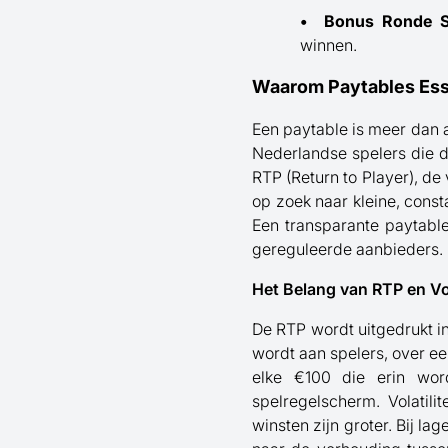
Bonus Ronde Sp
winnen.
Waarom Paytables Esse
Een paytable is meer dan 
Nederlandse spelers die do
RTP (Return to Player), de 
op zoek naar kleine, const
Een transparante paytable
gereguleerde aanbieders.
Het Belang van RTP en Vola
De RTP wordt uitgedrukt in
wordt aan spelers, over e
elke €100 die erin word
spelregelscherm. Volatili
winsten zijn groter. Bij lag