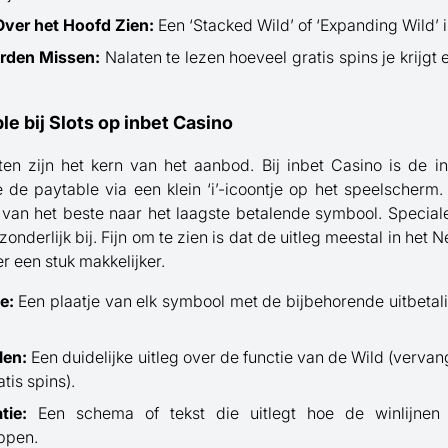
ver het Hoofd Zien:
Een ‘Stacked Wild’ of ‘Expanding Wild’ i
rden Missen:
Nalaten te lezen hoeveel gratis spins je krijgt e
e bij Slots op inbet Casino
en zijn het kern van het aanbod. Bij inbet Casino is de i
je de paytable via een klein ‘i’-icoontje op het speelscherm.
erd van het beste naar het laagste betalende symbool. Specia
zonderlijk bij. Fijn om te zien is dat de uitleg meestal in het 
er een stuk makkelijker.
e:
Een plaatje van elk symbool met de bijbehorende uitbetalin
len:
Een duidelijke uitleg over de functie van de Wild (vervan
tis spins).
tie:
Een schema of tekst die uitlegt hoe de winlijnen 
appen.