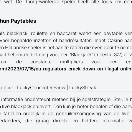
 wet. De doorgewinterde speler heeft alle tools om ee
 hun Paytables
ls blackjack, roulette en baccarat werkt een paytable vers
voor bepaalde inzetten of handresultaten. Inbet Casino han
n Hollandse speler is het aan te raden die even door te nem
aait het om de betaling voor een ‘Blackjack’ (meestal 3:2) of v
 om de constante multipliers voor een enk
m/2023/07/15/eu-regulators-crack-down-on-illegal-onlin
informatie ondersteunt meteen bij je spelstrategie. Stel, j
n live blackjack oplevert. Dan kun je beter bepalen of die aan
e tabellen ordelijk in de gebruikersomgeving van de live
rlanders, die graag directe en heldere informatie w