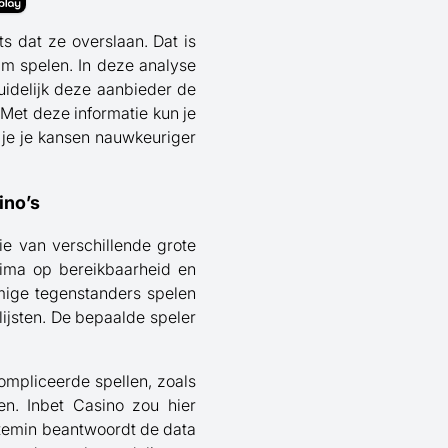
ts dat ze overslaan. Dat is
lim spelen. In deze analyse
uidelijk deze aanbieder de
 Met deze informatie kun je
e je je kansen nauwkeuriger
ino’s
e van verschillende grote
rima op bereikbaarheid en
mmige tegenstanders spelen
lijsten. De bepaalde speler
compliceerde spellen, zoals
n. Inbet Casino zou hier
ettemin beantwoordt de data