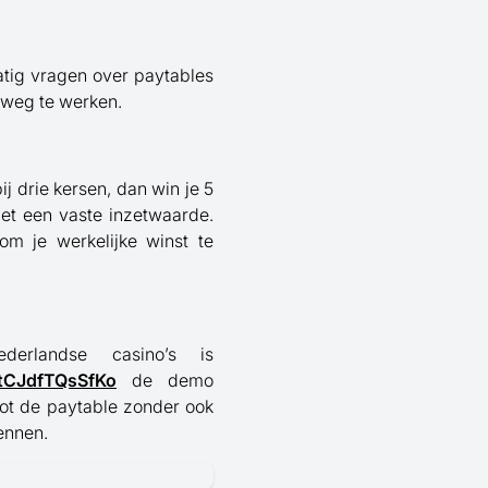
tig vragen over paytables
 weg te werken.
bij drie kersen, dan win je 5
met een vaste inzetwaarde.
om je werkelijke winst te
erlandse casino’s is
gtCJdfTQsSfKo
de demo
tot de paytable zonder ook
kennen.