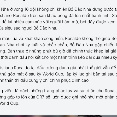
an Nha ở vòng 16 đội không chỉ khiến Bồ Đào Nha dừng bước 
istiano Ronaldo trên sân khấu bóng đá lớn nhất hành tinh. S
ã để lại nhiều cảm xúc với người hâm mộ, bởi đây được xem
của siêu sao người Bồ Đào Nha.
ần máu lửa và khát khao cống hiến, Ronaldo không thể giúp S
an Nha chơi kỷ luật và chắc chắn, Bồ Đào Nha gặp nhiều k
àng. Bàn thua ở những phút bù giờ đã chính thức khép lại g
 thời đánh dấu hồi kết cho một hành trình kéo dài qua nhiều k
stiano Ronaldo tại đấu trường danh giá nhất thế giới vẫn để
 thủ góp mặt ở sáu kỳ World Cup, lập kỷ lục ghi bàn tại sáu gi
inh thần thi đấu cùng ý chí chinh phục đỉnh cao.
ng viên đã dành những tràng pháo tay và sự tri ân cho Ronal
g góp to lớn của CR7 sẽ luôn được ghi nhớ như một phần đặ
World Cup.