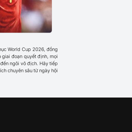
phục World Cup 2026, đồng
o giai đoạn quyết định, mọi
đến ngôi vô địch. Hãy tiếp
ích chuyên sâu từ ngày hội