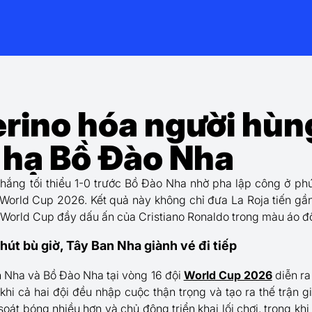
rino hóa người hùn
 hạ Bồ Đào Nha
hắng tối thiểu 1-0 trước Bồ Đào Nha nhờ pha lập công ở phú
 World Cup 2026. Kết quả này không chỉ đưa La Roja tiến gầ
h World Cup đầy dấu ấn của Cristiano Ronaldo trong màu áo đ
hút bù giờ, Tây Ban Nha giành vé đi tiếp
 Nha và Bồ Đào Nha tại vòng 16 đội
World Cup 2026
diễn ra
khi cả hai đội đều nhập cuộc thận trọng và tạo ra thế trận g
 soát bóng nhiều hơn và chủ động triển khai lối chơi, trong k