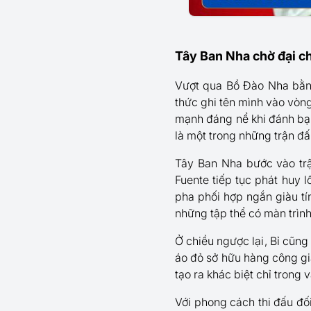
Tây Ban Nha chờ đại chi
Vượt qua Bồ Đào Nha bằng
thức ghi tên mình vào vòng
mạnh đáng nể khi đánh bại
là một trong những trận đ
Tây Ban Nha bước vào trậ
Fuente tiếp tục phát huy 
pha phối hợp ngắn giàu tí
những tập thể có màn trình
Ở chiều ngược lại, Bỉ cũn
áo đỏ sở hữu hàng công gi
tạo ra khác biệt chỉ trong v
Với phong cách thi đấu đối