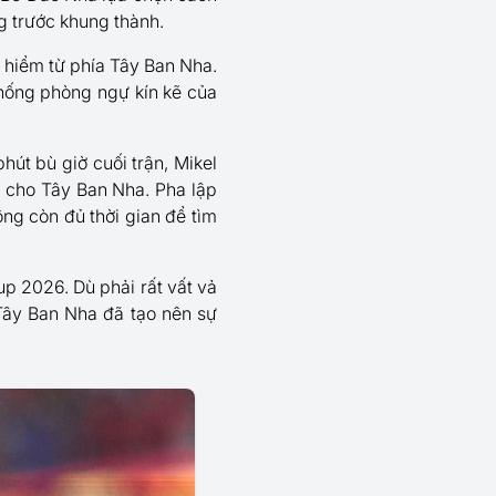
g trước khung thành.
 hiểm từ phía Tây Ban Nha.
thống phòng ngự kín kẽ của
út bù giờ cuối trận, Mikel
0 cho Tây Ban Nha. Pha lập
ng còn đủ thời gian để tìm
up 2026. Dù phải rất vất vả
 Tây Ban Nha đã tạo nên sự