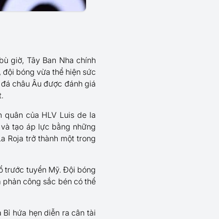
bù giờ, Tây Ban Nha chính
, đội bóng vừa thể hiện sức
g đá châu Âu được đánh giá
.
n quân của HLV Luis de la
p và tạo áp lực bằng những
a Roja trở thành một trong
ổ trước tuyển Mỹ. Đội bóng
a phản công sắc bén có thể
 Bỉ hứa hẹn diễn ra cân tài