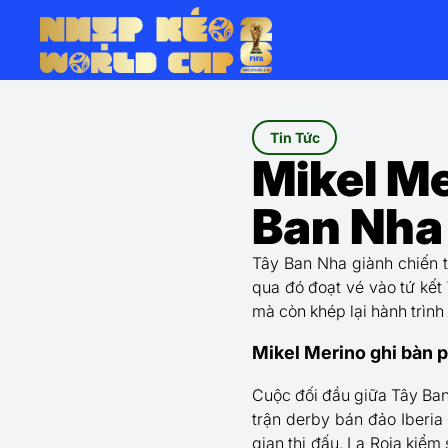
Tin Tức
Mikel Me
Ban Nha
Tây Ban Nha giành chiến t
qua đó đoạt vé vào tứ kết
mà còn khép lại hành trìn
Mikel Merino ghi bàn p
Cuộc đối đầu giữa Tây Ban
trận derby bán đảo Iberia 
gian thi đấu. La Roja kiểm