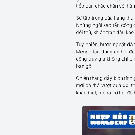
tiếp cận chắc chắn với hà
Sự tập trung của hàng thủ
Những ngôi sao tấn công c
đối thủ, khiến trận đấu ké
Tuy nhiên, bước ngoặt đã 
Merino tận dụng cơ hội để
công quý giá không chỉ ph
bàn gỡ.
Chiến thắng đầy kịch tính 
mới có thể vượt qua đối t
khác biệt, mở ra cơ hội để 