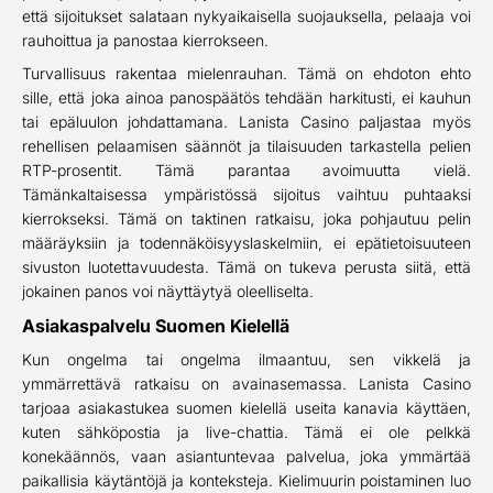
että sijoitukset salataan nykyaikaisella suojauksella, pelaaja voi
rauhoittua ja panostaa kierrokseen.
Turvallisuus rakentaa mielenrauhan. Tämä on ehdoton ehto
sille, että joka ainoa panospäätös tehdään harkitusti, ei kauhun
tai epäluulon johdattamana. Lanista Casino paljastaa myös
rehellisen pelaamisen säännöt ja tilaisuuden tarkastella pelien
RTP-prosentit. Tämä parantaa avoimuutta vielä.
Tämänkaltaisessa ympäristössä sijoitus vaihtuu puhtaaksi
kierrokseksi. Tämä on taktinen ratkaisu, joka pohjautuu pelin
määräyksiin ja todennäköisyyslaskelmiin, ei epätietoisuuteen
sivuston luotettavuudesta. Tämä on tukeva perusta siitä, että
jokainen panos voi näyttäytyä oleelliselta.
Asiakaspalvelu Suomen Kielellä
Kun ongelma tai ongelma ilmaantuu, sen vikkelä ja
ymmärrettävä ratkaisu on avainasemassa. Lanista Casino
tarjoaa asiakastukea suomen kielellä useita kanavia käyttäen,
kuten sähköpostia ja live-chattia. Tämä ei ole pelkkä
konekäännös, vaan asiantuntevaa palvelua, joka ymmärtää
paikallisia käytäntöjä ja konteksteja. Kielimuurin poistaminen luo