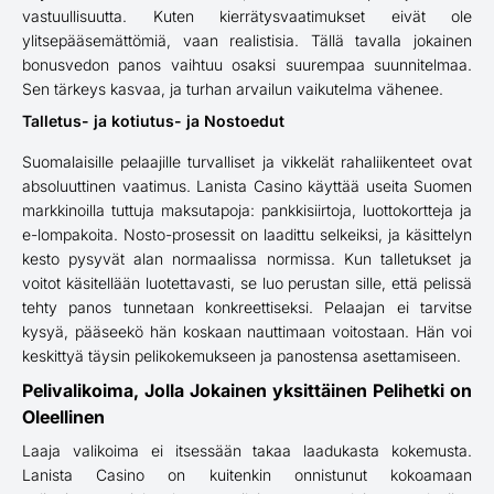
vastuullisuutta. Kuten kierrätysvaatimukset eivät ole
ylitsepääsemättömiä, vaan realistisia. Tällä tavalla jokainen
bonusvedon panos vaihtuu osaksi suurempaa suunnitelmaa.
Sen tärkeys kasvaa, ja turhan arvailun vaikutelma vähenee.
Talletus- ja kotiutus- ja Nostoedut
Suomalaisille pelaajille turvalliset ja vikkelät rahaliikenteet ovat
absoluuttinen vaatimus. Lanista Casino käyttää useita Suomen
markkinoilla tuttuja maksutapoja: pankkisiirtoja, luottokortteja ja
e-lompakoita. Nosto-prosessit on laadittu selkeiksi, ja käsittelyn
kesto pysyvät alan normaalissa normissa. Kun talletukset ja
voitot käsitellään luotettavasti, se luo perustan sille, että pelissä
tehty panos tunnetaan konkreettiseksi. Pelaajan ei tarvitse
kysyä, pääseekö hän koskaan nauttimaan voitostaan. Hän voi
keskittyä täysin pelikokemukseen ja panostensa asettamiseen.
Pelivalikoima, Jolla Jokainen yksittäinen Pelihetki on
Oleellinen
Laaja valikoima ei itsessään takaa laadukasta kokemusta.
Lanista Casino on kuitenkin onnistunut kokoamaan