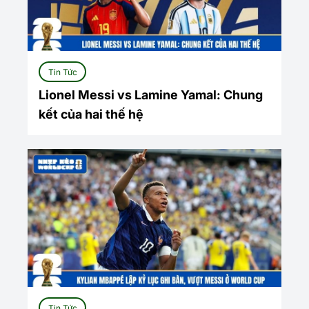
Tin Tức
Lionel Messi vs Lamine Yamal: Chung
kết của hai thế hệ
Tin Tức