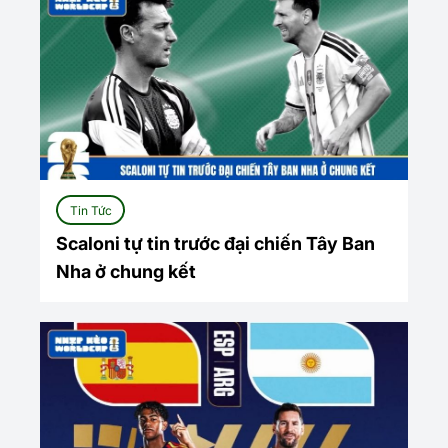
Tin Tức
Scaloni tự tin trước đại chiến Tây Ban
Nha ở chung kết