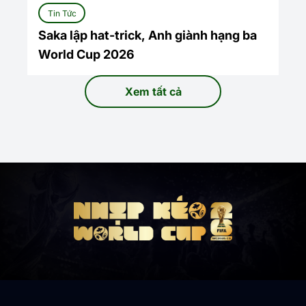
Tin Tức
Saka lập hat-trick, Anh giành hạng ba
World Cup 2026
Xem tất cả