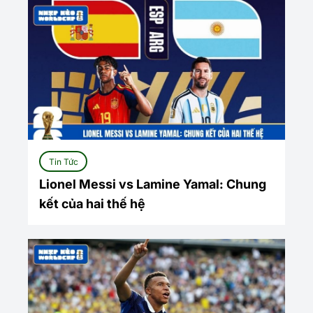
Tin Tức
Lionel Messi vs Lamine Yamal: Chung
kết của hai thế hệ