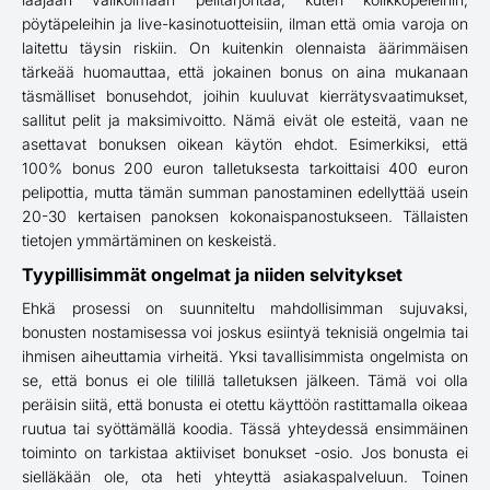
pöytäpeleihin ja live-kasinotuotteisiin, ilman että omia varoja on
laitettu täysin riskiin. On kuitenkin olennaista äärimmäisen
tärkeää huomauttaa, että jokainen bonus on aina mukanaan
täsmälliset bonusehdot, joihin kuuluvat kierrätysvaatimukset,
sallitut pelit ja maksimivoitto. Nämä eivät ole esteitä, vaan ne
asettavat bonuksen oikean käytön ehdot. Esimerkiksi, että
100% bonus 200 euron talletuksesta tarkoittaisi 400 euron
pelipottia, mutta tämän summan panostaminen edellyttää usein
20-30 kertaisen panoksen kokonaispanostukseen. Tällaisten
tietojen ymmärtäminen on keskeistä.
Tyypillisimmät ongelmat ja niiden selvitykset
Ehkä prosessi on suunniteltu mahdollisimman sujuvaksi,
bonusten nostamisessa voi joskus esiintyä teknisiä ongelmia tai
ihmisen aiheuttamia virheitä. Yksi tavallisimmista ongelmista on
se, että bonus ei ole tilillä talletuksen jälkeen. Tämä voi olla
peräisin siitä, että bonusta ei otettu käyttöön rastittamalla oikeaa
ruutua tai syöttämällä koodia. Tässä yhteydessä ensimmäinen
toiminto on tarkistaa aktiiviset bonukset -osio. Jos bonusta ei
sielläkään ole, ota heti yhteyttä asiakaspalveluun. Toinen