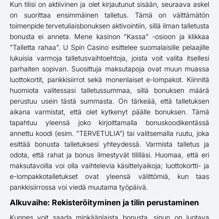
Kun tilisi on aktiivinen ja olet kirjautunut sisään, seuraava askel
on suorittaa ensimmäinen talletus. Tämä on välttämätön
toimenpide tervetuliaisbonuksen aktivointiin, sillä ilman talletusta
bonusta ei anneta. Mene kasinon ”Kassa” -osioon ja klikkaa
”Talletta rahaa”. U Spin Casino esittelee suomalaisille pelaajille
lukuisia varmoja talletusvaihtoehtoja, joista voit valita itsellesi
parhaiten sopivan. Suosittuja maksutapoja ovat muun muassa
luottokortit, pankkisiirrot sekä monenlaiset e-lompakot. Kiinnitä
huomiota valitessasi talletussummaa, sillä bonuksen määrä
perustuu usein tästä summasta. On tärkeää, että talletuksen
aikana varmistat, että olet kytkenyt päälle bonuksen. Tämä
tapahtuu yleensä joko kirjoittamalla bonuskoodikentässä
annettu koodi (esim. ”TERVETULIA”) tai valitsemalla ruutu, joka
esittää bonusta talletuksesi yhteydessä. Varmista talletus ja
odota, että rahat ja bonus ilmestyvät tililläsi. Huomaa, että eri
maksutavoilla voi olla vaihtelevia käsittelyaikoja; luottokortti- ja
e-lompakkotalletukset ovat yleensä välittömiä, kun taas
pankkisiirrossa voi viedä muutama työpäivä.
Alkuvaihe: Rekisteröityminen ja tilin perustaminen
Kunnes voit saada minkäänlaista bonusta, sinun on luotava