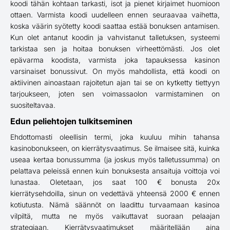
koodi tähän kohtaan tarkasti, isot ja pienet kirjaimet huomioon
ottaen. Varmista koodi uudelleen ennen seuraavaa vaihetta,
koska väärin syötetty koodi saattaa estää bonuksen antamisen.
Kun olet antanut koodin ja vahvistanut talletuksen, systeemi
tarkistaa sen ja hoitaa bonuksen virheettömästi. Jos olet
epävarma koodista, varmista joka tapauksessa kasinon
varsinaiset bonussivut. On myös mahdollista, että koodi on
aktiivinen ainoastaan rajoitetun ajan tai se on kytketty tiettyyn
tarjoukseen, joten sen voimassaolon varmistaminen on
suositeltavaa.
Edun peliehtojen tulkitseminen
Ehdottomasti oleellisin termi, joka kuuluu mihin tahansa
kasinobonukseen, on kierrätysvaatimus. Se ilmaisee sitä, kuinka
useaa kertaa bonussumma (ja joskus myös talletussumma) on
pelattava peleissä ennen kuin bonuksesta ansaituja voittoja voi
lunastaa. Oletetaan, jos saat 100 € bonusta 20x
kierrätysehdoilla, sinun on vedettävä yhteensä 2000 € ennen
kotiutusta. Nämä säännöt on laadittu turvaamaan kasinoa
vilpiltä, mutta ne myös vaikuttavat suoraan pelaajan
strategiaan. Kierrätysvaatimukset määritellään aina