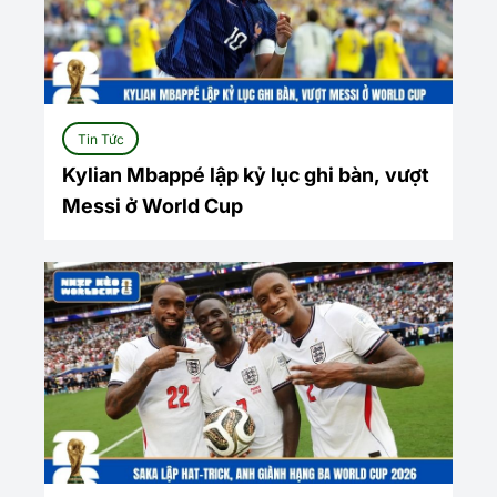
Tin Tức
Kylian Mbappé lập kỷ lục ghi bàn, vượt
Messi ở World Cup