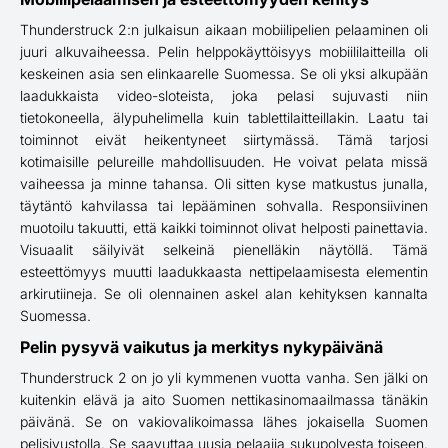
Thunderstruck 2:n julkaisun aikaan mobiilipelien pelaaminen oli
juuri alkuvaiheessa. Pelin helppokäyttöisyys mobiililaitteilla oli
keskeinen asia sen elinkaarelle Suomessa. Se oli yksi alkupään
laadukkaista video-sloteista, joka pelasi sujuvasti niin
tietokoneella, älypuhelimella kuin tablettilaitteillakin. Laatu tai
toiminnot eivät heikentyneet siirtymässä. Tämä tarjosi
kotimaisille pelureille mahdollisuuden. He voivat pelata missä
vaiheessa ja minne tahansa. Oli sitten kyse matkustus junalla,
täytäntö kahvilassa tai lepääminen sohvalla. Responsiivinen
muotoilu takuutti, että kaikki toiminnot olivat helposti painettavia.
Visuaalit säilyivät selkeinä pienelläkin näytöllä. Tämä
esteettömyys muutti laadukkaasta nettipelaamisesta elementin
arkirutiineja. Se oli olennainen askel alan kehityksen kannalta
Suomessa.
Pelin pysyvä vaikutus ja merkitys nykypäivänä
Thunderstruck 2 on jo yli kymmenen vuotta vanha. Sen jälki on
kuitenkin elävä ja aito Suomen nettikasinomaailmassa tänäkin
päivänä. Se on vakiovalikoimassa lähes jokaisella Suomen
pelisivustolla. Se saavuttaa uusia pelaajia sukupolvesta toiseen.