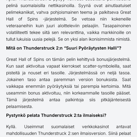
pelinä suomalaisilla nettikasinoilla. Syynä ovat ainutlaatuiset
pelimekaniikat, vahva pohjoismainen teema ja palkitseva Great
Hall of Spins -järjestelmä. Se vetoaa niin kokeneille
veteraaneihin kuin juuri aloitteleviin pelaajiin. Tasapainoinen
volatiliteetti tekee siitä sen relevanttina, vaikka markkinoille on
tullut lukuisia uusia pelejä. Se on yksi alan ikonisimmista nimistä.
Mitä on Thunderstruck 2:n “Suuri Pyöräytysten Halli”?
Great Hall of Spins on tämän pelin kehittyvä bonusjärjestelmä.
Kun saat aktivoitua vapaat kierrokset scatter-symboleilla, saat
pisteitä ja nouset eri tasoille. Järjestelmässä on neljä tasoa.
Jokainen taso antaa paremman version bonuksista. Saat
vaikkapa enemmän pyöräytyksiä tai parempia kertoimia. Mitä
useammin bonus aktivoituu, niin korkeammalle tasoille pääset.
Tämä järjestelmä antaa palkintoja siis pitkäjänteisestä
pelaamisesta.
Pystynkö pelata Thunderstruck 2:ta ilmaiseksi?
Kyllä. Useimmat suomalaiset verkkokasinot antavat
mahdollisuuden Thunderstruck 2:sen ilmaisversion. Siinä pelaat