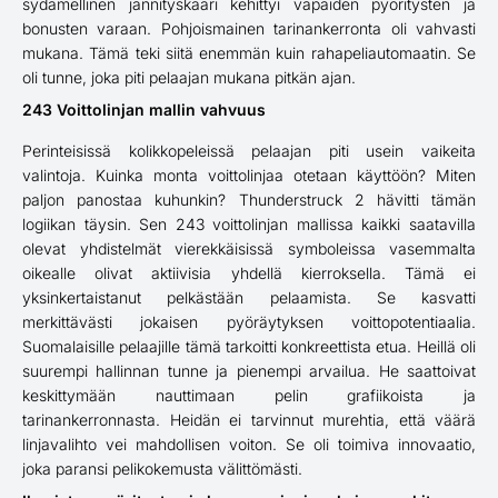
sydämellinen jännityskaari kehittyi vapaiden pyöritysten ja
bonusten varaan. Pohjoismainen tarinankerronta oli vahvasti
mukana. Tämä teki siitä enemmän kuin rahapeliautomaatin. Se
oli tunne, joka piti pelaajan mukana pitkän ajan.
243 Voittolinjan mallin vahvuus
Perinteisissä kolikkopeleissä pelaajan piti usein vaikeita
valintoja. Kuinka monta voittolinjaa otetaan käyttöön? Miten
paljon panostaa kuhunkin? Thunderstruck 2 hävitti tämän
logiikan täysin. Sen 243 voittolinjan mallissa kaikki saatavilla
olevat yhdistelmät vierekkäisissä symboleissa vasemmalta
oikealle olivat aktiivisia yhdellä kierroksella. Tämä ei
yksinkertaistanut pelkästään pelaamista. Se kasvatti
merkittävästi jokaisen pyöräytyksen voittopotentiaalia.
Suomalaisille pelaajille tämä tarkoitti konkreettista etua. Heillä oli
suurempi hallinnan tunne ja pienempi arvailua. He saattoivat
keskittymään nauttimaan pelin grafiikoista ja
tarinankerronnasta. Heidän ei tarvinnut murehtia, että väärä
linjavalihto vei mahdollisen voiton. Se oli toimiva innovaatio,
joka paransi pelikokemusta välittömästi.