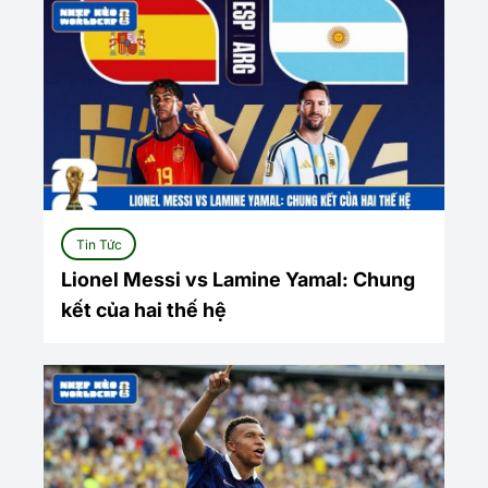
Tin Tức
Lionel Messi vs Lamine Yamal: Chung
kết của hai thế hệ