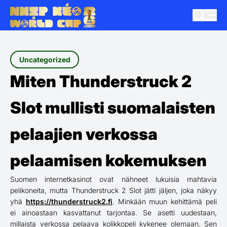
Uncategorized
Miten Thunderstruck 2
Slot mullisti suomalaisten
pelaajien verkossa
pelaamisen kokemuksen
Suomen internetkasinot ovat nähneet lukuisia mahtavia
pelikoneita, mutta Thunderstruck 2 Slot jätti jäljen, joka näkyy
yhä
https://thunderstruck2.fi
. Minkään muun kehittämä peli
ei ainoastaan kasvattanut tarjontaa. Se asetti uudestaan,
millaista verkossa pelaava kolikkopeli kykenee olemaan. Sen