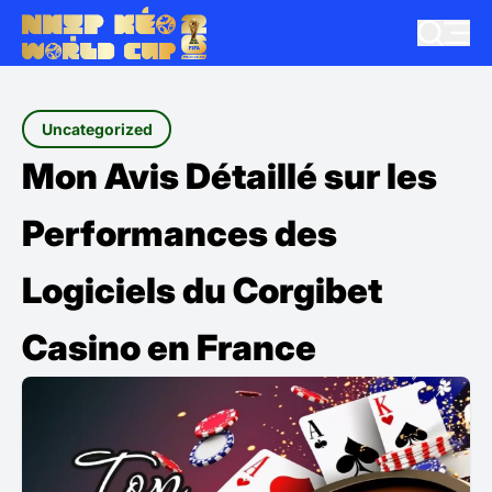
Uncategorized
Mon Avis Détaillé sur les
Performances des
Logiciels du Corgibet
Casino en France