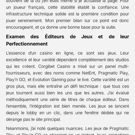
souvient de là où j’en étais même si je actualise la page. Pour
un joueur français, cette stabilité établit la confiance. Une
infrastructure technique solide est la première condition pour
jouer sereinement. Mon premier bilan sur ce point est donc
encourageant, et ça donne une bonne base pour la suite.
Examen des Éditeurs de Jeux et de leur
Perfectionnement
L’essence d’un casino en ligne, ce sont ses jeux. Leur
excellence et leur variété dépendent complètement des studios
qui les créent. Corgibet Casino a misé sur un panel multi-
fournisseurs, avec des noms comme NetEnt, Pragmatic Play,
Play’n GO, et Evolution Gaming pour le live. Cette variété est un
gros plus, mais elle entraîne un défi technique : que tous ces
jeux tournent aussi bien les uns que les autres. J’ai évalué
méthodiquement une série de titres de chaque éditeur. Dans
l’ensemble, l’intégration est bien menée. Les jeux se lancent
depuis le lobby en un clic, dans une fenêtre dédiée qui ne
dérange pas le site principal.
Néanmoins, j’ai noté quelques nuances. Les jeux de Pragmatic
Play et Play’n GO se chargent en un instant, leurs animations