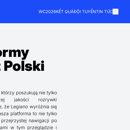
WC2026
KẾT QUẢ
ĐỘI TUYỂN
TIN TỨC
formy
 Polski
którzy poszukują nie tylko
zej jakości rozrywki
, że Legiano wyróżnia się
sza platforma to nie tylko
przejrzystej nawigacji po
nami w tym przeglądzie i