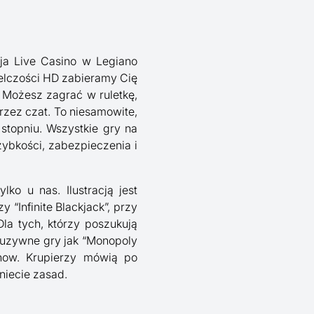
ja Live Casino w Legiano
ielczości HD zabieramy Cię
. Możesz zagrać w ruletkę,
rzez czat. To niesamowite,
stopniu. Wszystkie gry na
ybkości, zabezpieczenia i
ko u nas. Ilustracją jest
“Infinite Blackjack”, przy
la tych, którzy poszukują
kluzywne gry jak “Monopoly
show. Krupierzy mówią po
niecie zasad.