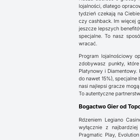
lojalności, dlatego oprac
tydzień czekają na Ciebi
czy cashback. Im więcej 
jeszcze lepszych benefitó
specjalne. To nasz spo
wracać.
Program lojalnościowy o
zdobywasz punkty, które
Platynowy i Diamentowy. 
do nawet 15%), specjalne 
nasi najlepsi gracze mogą
To autentyczne partnerstw
Bogactwo Gier od To
Rdzeniem Legiano Casino 
wyłącznie z najbardzie
Pragmatic Play, Evolutio