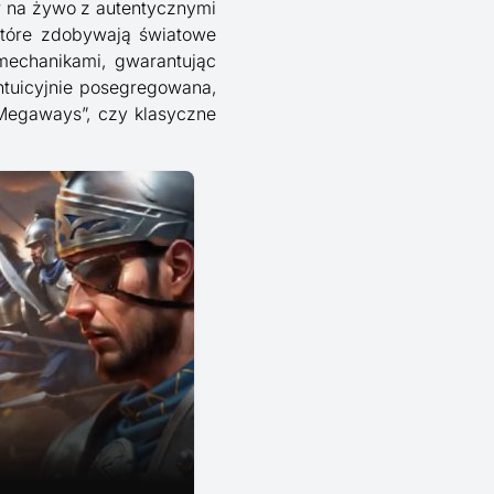
er na żywo z autentycznymi
 które zdobywają światowe
 mechanikami, gwarantując
ntuicyjnie posegregowana,
“Megaways”, czy klasyczne