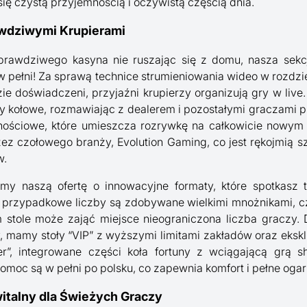
się czystą przyjemnością i oczywistą częścią dnia.
wdziwymi Krupierami
prawdziwego kasyna nie ruszając się z domu, nasza sekc
 w pełni! Za sprawą technice strumieniowania wideo w rozdz
ie doświadczeni, przyjaźni krupierzy organizują gry w live
ry kołowe, rozmawiając z dealerem i pozostałymi graczami p
nościowe, które umieszcza rozrywkę na całkowicie nowym 
ez czołowego branży, Evolution Gaming, co jest rękojmią sz
w.
my naszą ofertę o innowacyjne formaty, które spotkasz tyl
ie przypadkowe liczby są zdobywane wielkimi mnożnikami, czy 
stole może zająć miejsce nieograniczona liczba graczy. D
y, mamy stoły “VIP” z wyższymi limitami zakładów oraz eks
r”, integrowane części koła fortuny z wciągającą grą 
 pomoc są w pełni po polsku, co zapewnia komfort i pełne ogar
italny dla Świeżych Graczy