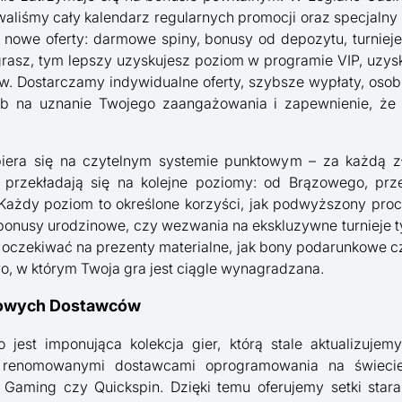
owaliśmy cały kalendarz regularnych promocji oraz specjalny
e nowe oferty: darmowe spiny, bonusy od depozytu, turniej
grasz, tym lepszy uzyskujesz poziom w programie VIP, uzys
w. Dostarczamy indywidualne oferty, szybsze wypłaty, osob
sób na uznanie Twojego zaangażowania i zapewnienie, ż
piera się na czytelnym systemie punktowym – za każdą 
 przekładają się na kolejne poziomy: od Brązowego, prze
Każdy poziom to określone korzyści, jak podwyższony pro
bonusy urodzinowe, czy wezwania na ekskluzywne turnieje ty
 oczekiwać na prezenty materialne, jak bony podarunkowe c
o, w którym Twoja gra jest ciągle wynagradzana.
powych Dostawców
jest imponująca kolekcja gier, którą stale aktualizujem
j renomowanymi dostawcami oprogramowania na świecie,
n Gaming czy Quickspin. Dzięki temu oferujemy setki sta