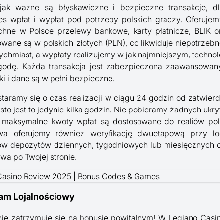
jak ważne są błyskawiczne i bezpieczne transakcje, d
s wpłat i wypłat pod potrzeby polskich graczy. Oferuje
hne w Polsce przelewy bankowe, karty płatnicze, BLIK ora
owane są w polskich złotych (PLN), co likwiduje niepotrzeb
ychmiast, a wypłaty realizujemy w jak najmniejszym, techno
godę. Każda transakcja jest zabezpieczona zaawansowan
i i dane są w pełni bezpieczne.
staramy się o czas realizacji w ciągu 24 godzin od zatwier
sto jest to jedynie kilka godzin. Nie pobieramy żadnych ukr
i maksymalne kwoty wpłat są dostosowane do realiów pol
wa oferujemy również weryfikację dwuetapową przy l
tów depozytów dziennych, tygodniowych lub miesięcznych o
wa po Twojej stronie.
ram Lojalnościowy
ie zatrzymuje się na bonusie powitalnym! W Legiano Cas