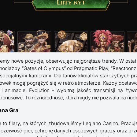
jemy nowe pozycje, obserwując najgorętsze trendy. W ostatn
 chociażby “Gates of Olympus” od Pragmatic Play, “Reactoon
z specjalnymi kamerami. Dla fanów klimatów starożytnych p
cówek mogą pogrążyć się w retro atmosferze. Każdy dostaw
 i animacje, Evolution – wybitną jakość transmisji na żyw
bonusowe. To różnorodność, która nigdy nie pozwala na nud
ana Gra
e to filary, na których zbudowaliśmy Legiano Casino. Pracu
e uczciwość gier, ochronę danych osobowych graczy oraz prz