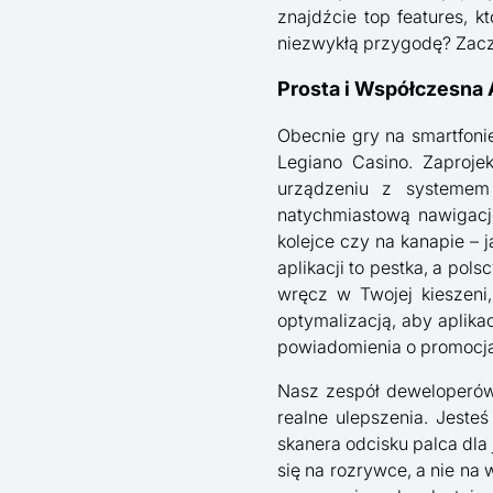
znajdźcie top features, k
niezwykłą przygodę? Zac
Prosta i Współczesna 
Obecnie gry na smartfoni
Legiano Casino. Zaproje
urządzeniu z systemem 
natychmiastową nawigację
kolejce czy na kanapie – j
aplikacji to pestka, a pol
wręcz w Twojej kieszeni
optymalizacją, aby aplika
powiadomienia o promocjac
Nasz zespół deweloperów
realne ulepszenia. Jeste
skanera odcisku palca dla
się na rozrywce, a nie na