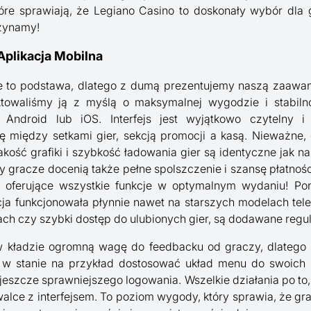
tóre sprawiają, że Legiano Casino to doskonały wybór dla 
zynamy!
Aplikacja Mobilna
e to podstawa, dlatego z dumą prezentujemy naszą zaawa
ktowaliśmy ją z myślą o maksymalnej wygodzie i stabiln
Android lub iOS. Interfejs jest wyjątkowo czytelny i 
 między setkami gier, sekcją promocji a kasą. Nieważne,
akość grafiki i szybkość ładowania gier są identyczne jak n
scy gracze docenią także pełne spolszczenie i szansę płatno
, oferujące wszystkie funkcje w optymalnym wydaniu! Pon
cja funkcjonowała płynnie nawet na starszych modelach tele
h czy szybki dostęp do ulubionych gier, są dodawane regul
 kładzie ogromną wagę do feedbacku od graczy, dlatego k
ś w stanie na przykład dostosować układ menu do swoich p
 jeszcze sprawniejszego logowania. Wszelkie działania po t
 walce z interfejsem. To poziom wygody, który sprawia, że gr