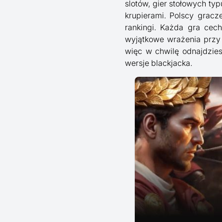
slotów, gier stołowych ty
krupierami. Polscy gracz
rankingi. Każda gra cech
wyjątkowe wrażenia przy 
więc w chwilę odnajdzies
wersje blackjacka.