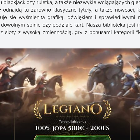
pu blackjack czy ruletka, a także niezwykle wciągających gi
e odnajdą tu zarówno klasyczne tytuły, a także nowości,
uje się wyśmienitą grafiką, dźwiękiem i sprawiedliwymi
dowolnym spinie czy podziale kart. Nasza biblioteka jest i
z sloty z wysoką zmiennością, gry z bonusami kategorii 