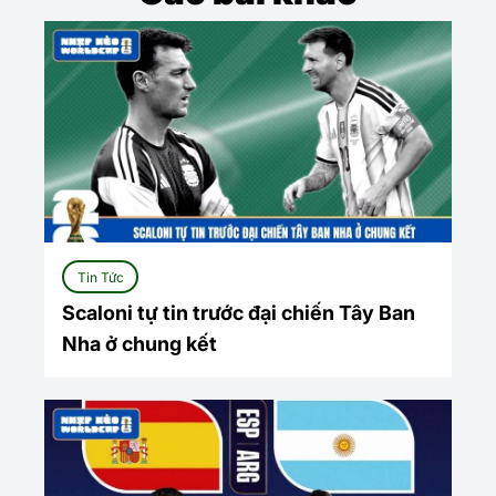
Tin Tức
Scaloni tự tin trước đại chiến Tây Ban
Nha ở chung kết