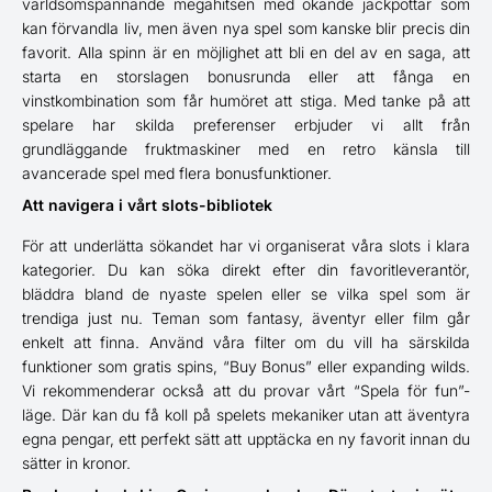
världsomspännande megahitsen med ökande jackpottar som
kan förvandla liv, men även nya spel som kanske blir precis din
favorit. Alla spinn är en möjlighet att bli en del av en saga, att
starta en storslagen bonusrunda eller att fånga en
vinstkombination som får humöret att stiga. Med tanke på att
spelare har skilda preferenser erbjuder vi allt från
grundläggande fruktmaskiner med en retro känsla till
avancerade spel med flera bonusfunktioner.
Att navigera i vårt slots-bibliotek
För att underlätta sökandet har vi organiserat våra slots i klara
kategorier. Du kan söka direkt efter din favoritleverantör,
bläddra bland de nyaste spelen eller se vilka spel som är
trendiga just nu. Teman som fantasy, äventyr eller film går
enkelt att finna. Använd våra filter om du vill ha särskilda
funktioner som gratis spins, “Buy Bonus” eller expanding wilds.
Vi rekommenderar också att du provar vårt “Spela för fun”-
läge. Där kan du få koll på spelets mekaniker utan att äventyra
egna pengar, ett perfekt sätt att upptäcka en ny favorit innan du
sätter in kronor.