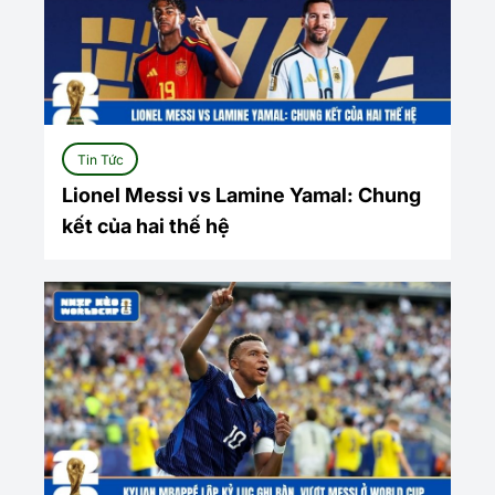
Tin Tức
Lionel Messi vs Lamine Yamal: Chung
kết của hai thế hệ