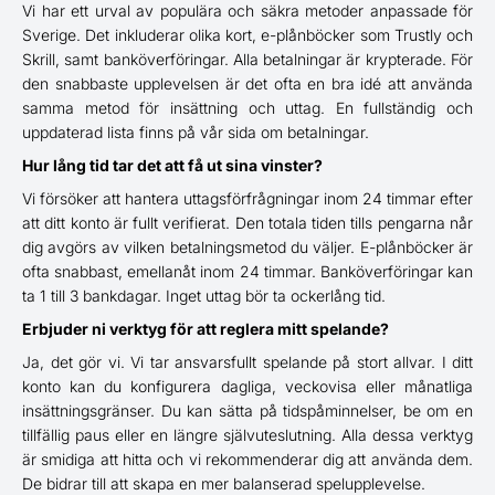
Vi har ett urval av populära och säkra metoder anpassade för
Sverige. Det inkluderar olika kort, e-plånböcker som Trustly och
Skrill, samt banköverföringar. Alla betalningar är krypterade. För
den snabbaste upplevelsen är det ofta en bra idé att använda
samma metod för insättning och uttag. En fullständig och
uppdaterad lista finns på vår sida om betalningar.
Hur lång tid tar det att få ut sina vinster?
Vi försöker att hantera uttagsförfrågningar inom 24 timmar efter
att ditt konto är fullt verifierat. Den totala tiden tills pengarna når
dig avgörs av vilken betalningsmetod du väljer. E-plånböcker är
ofta snabbast, emellanåt inom 24 timmar. Banköverföringar kan
ta 1 till 3 bankdagar. Inget uttag bör ta ockerlång tid.
Erbjuder ni verktyg för att reglera mitt spelande?
Ja, det gör vi. Vi tar ansvarsfullt spelande på stort allvar. I ditt
konto kan du konfigurera dagliga, veckovisa eller månatliga
insättningsgränser. Du kan sätta på tidspåminnelser, be om en
tillfällig paus eller en längre självuteslutning. Alla dessa verktyg
är smidiga att hitta och vi rekommenderar dig att använda dem.
De bidrar till att skapa en mer balanserad spelupplevelse.