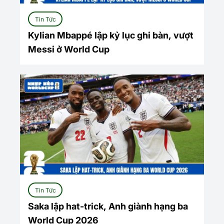
Tin Tức
Kylian Mbappé lập kỷ lục ghi bàn, vượt
Messi ở World Cup
Tin Tức
Saka lập hat-trick, Anh giành hạng ba
World Cup 2026