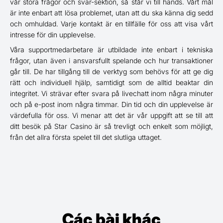
vår stora frågor och svar-sektion, så står vi till hands. Vårt mål
är inte enbart att lösa problemet, utan att du ska känna dig sedd
och omhuldad. Varje kontakt är en tillfälle för oss att visa vårt
intresse för din upplevelse.
Våra supportmedarbetare är utbildade inte enbart i tekniska
frågor, utan även i ansvarsfullt spelande och hur transaktioner
går till. De har tillgång till de verktyg som behövs för att ge dig
rätt och individuell hjälp, samtidigt som de alltid beaktar din
integritet. Vi strävar efter svara på livechatt inom några minuter
och på e-post inom några timmar. Din tid och din upplevelse är
värdefulla för oss. Vi menar att det är vår uppgift att se till att
ditt besök på Star Casino är så trevligt och enkelt som möjligt,
från det allra första spelet till det slutliga uttaget.
Các bài khác