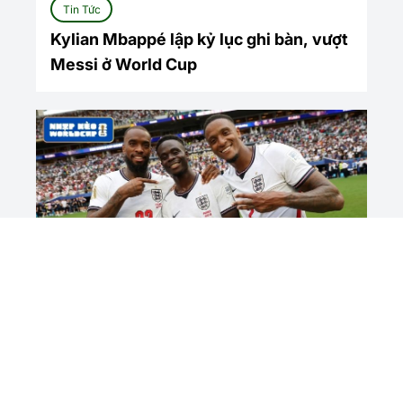
Tin Tức
Kylian Mbappé lập kỷ lục ghi bàn, vượt
Messi ở World Cup
Tin Tức
Saka lập hat-trick, Anh giành hạng ba
World Cup 2026