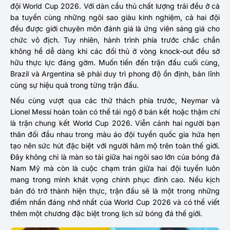
đội World Cup 2026. Với dàn cầu thủ chất lượng trải đều ở cả
ba tuyến cùng những ngôi sao giàu kinh nghiệm, cả hai đội
đều được giới chuyên môn đánh giá là ứng viên sáng giá cho
chức vô địch. Tuy nhiên, hành trình phía trước chắc chắn
không hề dễ dàng khi các đối thủ ở vòng knock-out đều sở
hữu thực lực đáng gờm. Muốn tiến đến trận đấu cuối cùng,
Brazil và Argentina sẽ phải duy trì phong độ ổn định, bản lĩnh
cùng sự hiệu quả trong từng trận đấu.
Nếu cùng vượt qua các thử thách phía trước, Neymar và
Lionel Messi hoàn toàn có thể tái ngộ ở bán kết hoặc thậm chí
là trận chung kết World Cup 2026. Viễn cảnh hai người bạn
thân đối đầu nhau trong màu áo đội tuyển quốc gia hứa hẹn
tạo nên sức hút đặc biệt với người hâm mộ trên toàn thế giới.
Đây không chỉ là màn so tài giữa hai ngôi sao lớn của bóng đá
Nam Mỹ mà còn là cuộc chạm trán giữa hai đội tuyển luôn
mang trong mình khát vọng chinh phục đỉnh cao. Nếu kịch
bản đó trở thành hiện thực, trận đấu sẽ là một trong những
điểm nhấn đáng nhớ nhất của World Cup 2026 và có thể viết
thêm một chương đặc biệt trong lịch sử bóng đá thế giới.