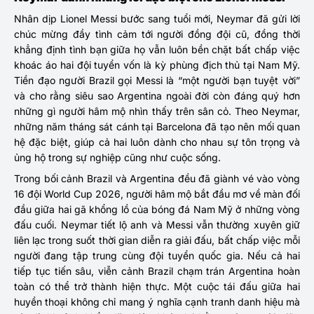
Nhân dịp Lionel Messi bước sang tuổi mới, Neymar đã gửi lời
chúc mừng đầy tình cảm tới người đồng đội cũ, đồng thời
khẳng định tình bạn giữa họ vẫn luôn bền chặt bất chấp việc
khoác áo hai đội tuyển vốn là kỳ phùng địch thủ tại Nam Mỹ.
Tiền đạo người Brazil gọi Messi là “một người bạn tuyệt vời”
và cho rằng siêu sao Argentina ngoài đời còn đáng quý hơn
những gì người hâm mộ nhìn thấy trên sân cỏ. Theo Neymar,
những năm tháng sát cánh tại Barcelona đã tạo nên mối quan
hệ đặc biệt, giúp cả hai luôn dành cho nhau sự tôn trọng và
ủng hộ trong sự nghiệp cũng như cuộc sống.
Trong bối cảnh Brazil và Argentina đều đã giành vé vào vòng
16 đội World Cup 2026, người hâm mộ bắt đầu mơ về màn đối
đầu giữa hai gã khổng lồ của bóng đá Nam Mỹ ở những vòng
đấu cuối. Neymar tiết lộ anh và Messi vẫn thường xuyên giữ
liên lạc trong suốt thời gian diễn ra giải đấu, bất chấp việc mỗi
người đang tập trung cùng đội tuyển quốc gia. Nếu cả hai
tiếp tục tiến sâu, viễn cảnh Brazil chạm trán Argentina hoàn
toàn có thể trở thành hiện thực. Một cuộc tái đấu giữa hai
huyền thoại không chỉ mang ý nghĩa cạnh tranh danh hiệu mà