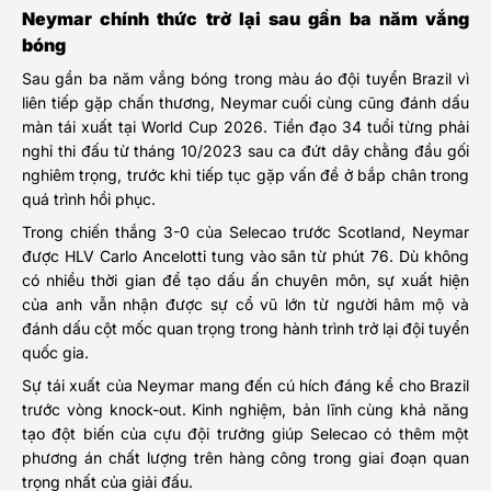
Neymar chính thức trở lại sau gần ba năm vắng
bóng
Sau gần ba năm vắng bóng trong màu áo đội tuyển Brazil vì
liên tiếp gặp chấn thương, Neymar cuối cùng cũng đánh dấu
màn tái xuất tại World Cup 2026. Tiền đạo 34 tuổi từng phải
nghỉ thi đấu từ tháng 10/2023 sau ca đứt dây chằng đầu gối
nghiêm trọng, trước khi tiếp tục gặp vấn đề ở bắp chân trong
quá trình hồi phục.
Trong chiến thắng 3-0 của Selecao trước Scotland, Neymar
được HLV Carlo Ancelotti tung vào sân từ phút 76. Dù không
có nhiều thời gian để tạo dấu ấn chuyên môn, sự xuất hiện
của anh vẫn nhận được sự cổ vũ lớn từ người hâm mộ và
đánh dấu cột mốc quan trọng trong hành trình trở lại đội tuyển
quốc gia.
Sự tái xuất của Neymar mang đến cú hích đáng kể cho Brazil
trước vòng knock-out. Kinh nghiệm, bản lĩnh cùng khả năng
tạo đột biến của cựu đội trưởng giúp Selecao có thêm một
phương án chất lượng trên hàng công trong giai đoạn quan
trọng nhất của giải đấu.