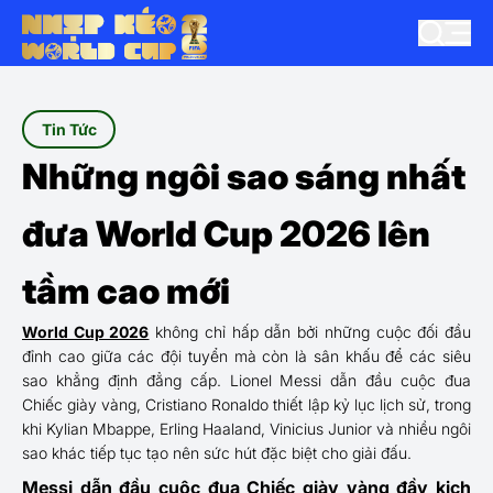
Tin Tức
Những ngôi sao sáng nhất
đưa World Cup 2026 lên
tầm cao mới
World Cup 2026
không chỉ hấp dẫn bởi những cuộc đối đầu
đỉnh cao giữa các đội tuyển mà còn là sân khấu để các siêu
sao khẳng định đẳng cấp. Lionel Messi dẫn đầu cuộc đua
Chiếc giày vàng, Cristiano Ronaldo thiết lập kỷ lục lịch sử, trong
khi Kylian Mbappe, Erling Haaland, Vinicius Junior và nhiều ngôi
sao khác tiếp tục tạo nên sức hút đặc biệt cho giải đấu.
Messi dẫn đầu cuộc đua Chiếc giày vàng đầy kịch