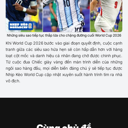
Những siêu sao tiếp tục thắp lửa cho chặng đường cuối World Cup 2026
Khi World Cup 2026 bước vào giai đoạn quyết định, cuộc cạnh
tranh giữa các siêu sao hứa hẹn sẽ còn hấp dẫn hơn với hàng
loạt cột mốc và danh hiệu cá nhân đang chờ được chinh phục.
Từ cuộc đua Chiếc giày vàng đến màn trình diễn của những
ngôi sao hàng đầu, mọi diễn biến đáng chú ý sẽ tiếp tục được
Nhịp Kèo World Cup cập nhật xuyên suốt hành trình tìm ra nhà
vô địch.
Cùng chủ đề