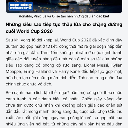
Ronaldo, Vinicius và Olise tạo nên những dấu ấn đặc biệt
Những siêu sao tiếp tục thắp lửa cho chặng đường
cuối World Cup 2026
Sau khi vòng 16 đội khép lại, World Cup 2026 đã xác định đầy
đủ tám đội góp mặt ở tứ kết, đồng thời mở ra giai đoạn hấp dẫn
nhất của giải đấu. Tâm điểm không chỉ nằm ở cuộc cạnh tranh
giữa các đội tuyển hàng đầu mà còn ở màn so tài của những
siêu sao đang có phong độ rực sáng. Lionel Messi, Kylian
Mbappe, Erling Haaland và Harry Kane đều tiếp tục góp mặt,
hứa hẹn tạo nên những màn trình diễn đỉnh cao trong cuộc đua
chinh phục chức vô địch.
Bên cạnh thành tích tập thể, người hâm mộ cũng dõi theo cuộc
cạnh tranh ở các danh hiệu cá nhân. Chiếc giày vàng vẫn
chưa tìm được chủ nhân khi khoảng cách giữa các chân sút
dẫn đầu rất mong manh. Song song đó, cuộc bầu chọn Cầu thủ
xuất sắc nhất giải cũng ngày càng nóng lên với sự góp mặt của
nhiều ứng viên nổi bật, từ những cây săn bàn hàng đầu đến