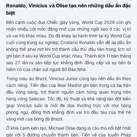
Ronaldo, Vinicius và Olise tạo nên những dấu ấn đặc
biệt
Bên cạnh cuộc đua Chiếc giày vàng, World Cup 2026 còn ghi
nhận nhiều cột mốc đáng nhớ của những ngôi sao ở các vị trí
và vai trò khác nhau. Dù đã khép lại hành trình tại kỳ World Cup
cuối cùng trong sự nghiệp, Cristiano Ronaldo vẫn để lại dấu ấn
không thể phai mờ khi trở thành cầu thủ đầu tiên trong lịch sử
ghi bàn ở sáu kỳ World Cup khác nhau. Thành tích 11 bàn thắng
sau 27 lần ra sân tiếp tục khẳng định đẳng cấp và sự bền bỉ
hiếm có của chân sút người Bồ Đào Nha.
Trong màu áo Brazil, Vinicius Junior cũng tạo nên dấu ấn theo
cách riêng. Tiền đạo của Real Madrid ghi bàn trong cả ba trận
đấu vòng bảng, trở thành nguồn cảm hứng quan trọng trên
hàng công Selecao. Tốc độ, kỹ thuật và khả năng tạo đột biến
giúp Vinicius luôn là mối đe dọa thường trực với mọi hàng
phòng ngự, đồng thời khẳng định vai trò đầu tàu của thế hệ
vàng mới của bóng đá Brazil.
Ở khía cạnh kiến tạo, Michael Olise đang là cầu thủ nổi bật nhất
giải với 5 đường chuyền thành bàn. Tiền vệ của tuyển Pháp