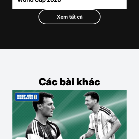
Xem tất cả
Các bài khác