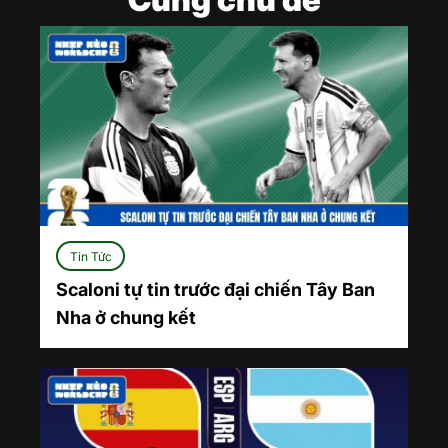
Tin Tức
Scaloni tự tin trước đại chiến Tây Ban
Nha ở chung kết